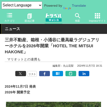
Powered by
Translate
トラベル Watch
旅の情報
ホテル・旅館
宿泊
カテゴリ
過去記事
検索
Impressサイト
ニュース
三井不動産、箱根・小涌谷に最高級ラグジュアリ
ーホテルを2026年開業「HOTEL THE MITSUI
HAKONE」
マリオットとの連携も
編集部：丸山花梨
2024年11月7日 18:31
リスト
2024年11月7日 発表
2026年 開業予定