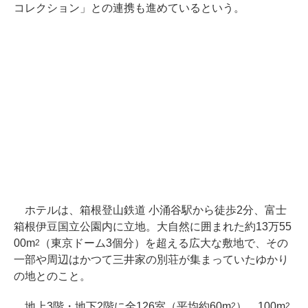
コレクション」との連携も進めているという。
ホテルは、箱根登山鉄道 小涌谷駅から徒歩2分、富士
箱根伊豆国立公園内に立地。大自然に囲まれた約13万55
00m
（東京ドーム3個分）を超える広大な敷地で、その
2
一部や周辺はかつて三井家の別荘が集まっていたゆかり
の地とのこと。
地上3階・地下2階に全126室（平均約60m
）、100m
2
2