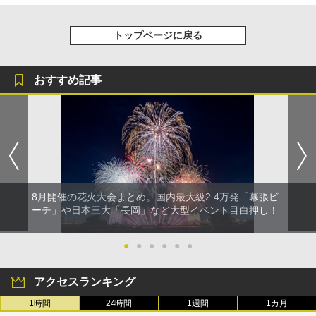
トップページに戻る
おすすめ記事
8月開催の花火大会まとめ。国内最大級2.4万発「幕張ビ
ーチ」や日本三大「長岡」など大型イベント目白押し！
●
●
●
●
●
●
アクセスランキング
1時間
24時間
1週間
1カ月