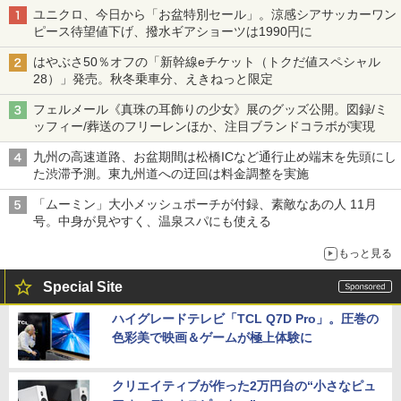
ユニクロ、今日から「お盆特別セール」。涼感シアサッカーワン
ピース待望値下げ、撥水ギアショーツは1990円に
はやぶさ50％オフの「新幹線eチケット（トクだ値スペシャル
28）」発売。秋冬乗車分、えきねっと限定
フェルメール《真珠の耳飾りの少女》展のグッズ公開。図録/ミ
ッフィー/葬送のフリーレンほか、注目ブランドコラボが実現
九州の高速道路、お盆期間は松橋ICなど通行止め端末を先頭にし
た渋滞予測。東九州道への迂回は料金調整を実施
「ムーミン」大小メッシュポーチが付録、素敵なあの人 11月
号。中身が見やすく、温泉スパにも使える
もっと見る
Special Site
ハイグレードテレビ「TCL Q7D Pro」。圧巻の
色彩美で映画＆ゲームが極上体験に
クリエイティブが作った2万円台の“小さなピュ