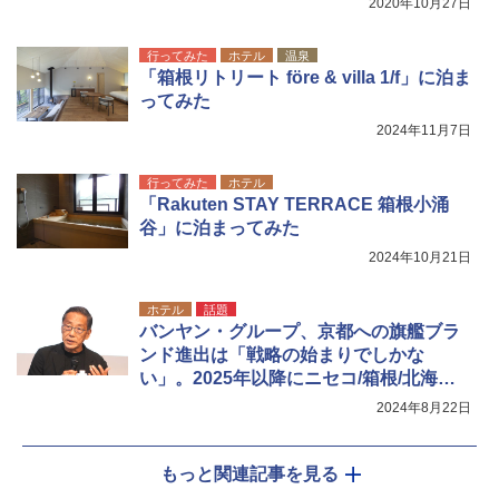
2020年10月27日
行ってみた
ホテル
温泉
「箱根リトリート före & villa 1/f」に泊ま
ってみた
2024年11月7日
行ってみた
ホテル
「Rakuten STAY TERRACE 箱根小涌
谷」に泊まってみた
2024年10月21日
ホテル
話題
バンヤン・グループ、京都への旗艦ブラ
ンド進出は「戦略の始まりでしかな
い」。2025年以降にニセコ/箱根/北海道
ボールパーク/白馬
2024年8月22日
もっと関連記事を見る