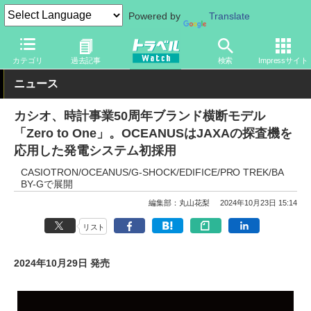
Powered by
Translate
トラベル Watch
旅のアイテム
旅行グッズ
時計
カテゴリ
過去記事
検索
Impressサイト
ニュース
カシオ、時計事業50周年ブランド横断モデル
「Zero to One」。OCEANUSはJAXAの探査機を
応用した発電システム初採用
CASIOTRON/OCEANUS/G-SHOCK/EDIFICE/PRO TREK/BA
BY-Gで展開
編集部：丸山花梨
2024年10月23日 15:14
リスト
2024年10月29日 発売