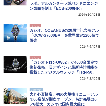
ラボ。アルカンターラ製バンドにエンジ
ン図面を刻印「ECB-2000HR」
2024年10月23日
グッズ
カシオ、OCEANUSの20周年記念モデル
「OCW-S7000BV」を世界限定1200個で
販売
2024年5月27日
グッズ
「カシオトロンQW02」が4000台限定で
復刻発売。旧デザインと最新時計機能を
搭載したデジタルウォッチ「TRN-50」
2024年2月15日
お出かけ
大丸心斎橋店、初の大規模リニューアル
で66店舗が順次オープン。時計売場は6
5％拡大、カシオは国内最大級に