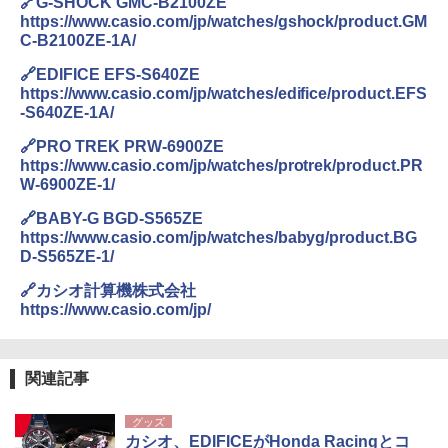
🔗G-SHOCK GMC-B2100ZE
https://www.casio.com/jp/watches/gshock/product.GM
C-B2100ZE-1A/
🔗EDIFICE EFS-S640ZE
https://www.casio.com/jp/watches/edifice/product.EFS
-S640ZE-1A/
🔗PRO TREK PRW-6900ZE
https://www.casio.com/jp/watches/protrek/product.PR
W-6900ZE-1/
🔗BABY-G BGD-S565ZE
https://www.casio.com/jp/watches/babyg/product.BG
D-S565ZE-1/
🔗カシオ計算機株式会社
https://www.casio.com/jp/
関連記事
グッズ
カシオ、EDIFICEがHonda Racingとコ