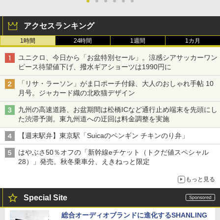
●
●
●
●
●
●
アクセスランキング
1時間
24時間
1週間
1カ月
ユニクロ、今日から「お盆特別セール」。涼感シアサッカーワン
ピース待望値下げ、撥水ギアショーツは1990円に
「リサ・ラーソン」がま口ポーチ付録、大人のおしゃれ手帖 10
月号。ジャカード織の北欧猫デザイン
九州の高速道路、お盆期間は松橋ICなど通行止め端末を先頭にし
た渋滞予測。東九州道への迂回は料金調整を実施
【週末駅弁】東京駅「Suicaのペンギン チキンのり弁」
はやぶさ50％オフの「新幹線eチケット（トクだ値スペシャル
28）」発売。秋冬乗車分、えきねっと限定
もっと見る
Special Site
総合オーディオブランドに進化するSHANLING