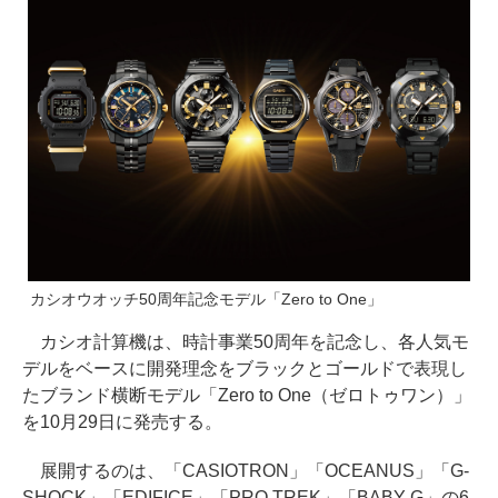
カシオウオッチ50周年記念モデル「Zero to One」
カシオ計算機は、時計事業50周年を記念し、各人気モ
デルをベースに開発理念をブラックとゴールドで表現し
たブランド横断モデル「Zero to One（ゼロトゥワン）」
を10月29日に発売する。
展開するのは、「CASIOTRON」「OCEANUS」「G-
SHOCK」「EDIFICE」「PRO TREK」「BABY-G」の6