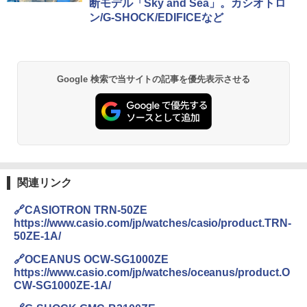
断モデル「Sky and Sea」。カシオトロ
ン/G-SHOCK/EDIFICEなど
Google 検索で当サイトの記事を優先表示させる
関連リンク
🔗CASIOTRON TRN-50ZE
https://www.casio.com/jp/watches/casio/product.TRN-
50ZE-1A/
🔗OCEANUS OCW-SG1000ZE
https://www.casio.com/jp/watches/oceanus/product.O
CW-SG1000ZE-1A/