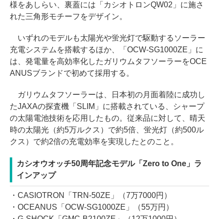
様をあしらい、裏蓋には「カシオトロンQW02」に施さ
れた三角形モチーフをデザイン。
いずれのモデルも太陽光や蛍光灯で駆動するソーラー
充電システムを搭載するほか、「OCW-SG1000ZE」に
は、発電量を高効率化したガリウムタフソーラーをOCE
ANUSブランドで初めて採用する。
ガリウムタフソーラーは、日本初の月面着陸に成功し
たJAXAの探査機「SLIM」に搭載されている、シャープ
の太陽電池技術を応用したもの。従来品に対して、晴天
時の太陽光（約5万ルクス）で約5倍、蛍光灯（約500ル
クス）で約2倍の充電効率を実現したとのこと。
カシオウオッチ50周年記念モデル「Zero to One」ラ
インアップ
・CASIOTRON「TRN-50ZE」（7万7000円）
・OCEANUS「OCW-SG1000ZE」（55万円）
・G-SHOCK「GMC-B2100ZE」（12万1000円）