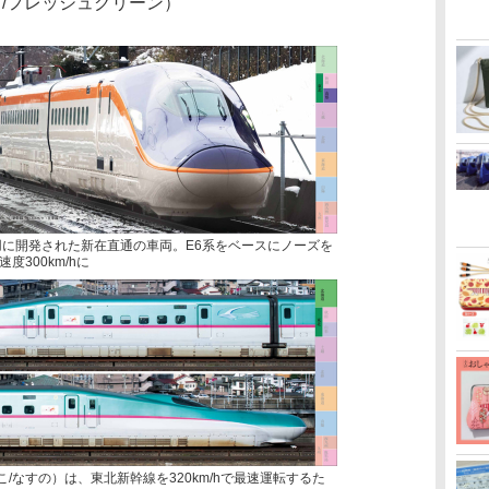
/フレッシュグリーン）
用に開発された新在直通の車両。E6系をベースにノーズを
300km/hに
こ/なすの）は、東北新幹線を320km/hで最速運転するた