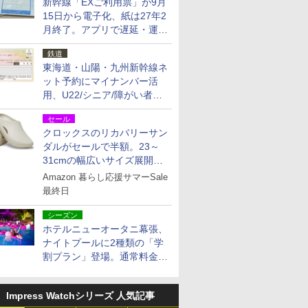
新幹線「EXご利用票」が9月
15日から電子化、紙は27年2
月終了。アプリで遅延・運休
も確認可能に
鉄道
東海道・山陽・九州新幹線ネ
ット予約にマイナンバー活
用、U22/シニア/障がい者割
を9月15日から発売
セール
クロックスのリカバリーサン
ダルがセールで半額。23～
31cmの幅広いサイズ展開、
独自のクッション素材を採用
Amazon 暮らし応援サマーSale
最終日
シーズン
ホテルニューオータニ幕張、
ナイトプールに2種類の「学
割プラン」登場。通常料金の
およそ半額でお得に夜活
Impress Watchシリーズ 人気記事