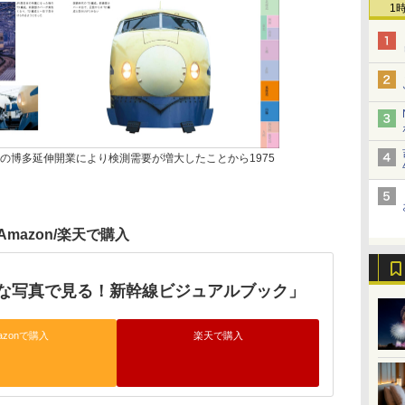
1
幹線の博多延伸開業により検測需要が増大したことから1975
Amazon/楽天で購入
な写真で見る！新幹線ビジュアルブック」
azonで購入
楽天で購入