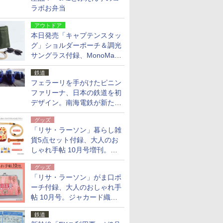
ラボお弁当
アウトドア
本日発売「キャプテンスタッ
グ」ショルダーポーチ＆調光
サングラス付録、MonoMax
9月号増刊
鉄道
フェラーリを手がけたピニン
ファリーナ、日本の鉄道を初
デザイン。南海電鉄が新たな
「空港特急」をなにわ筋線へ
グッズ
導入
「リサ・ラーソン」暮らし雑
貨5点セット付録、大人のお
しゃれ手帖 10月号増刊。
USBケーブルや缶ケースなど
グッズ
「リサ・ラーソン」がま口ポ
ーチ付録、大人のおしゃれ手
帖 10月号。ジャカード織の
北欧猫デザイン
鉄道