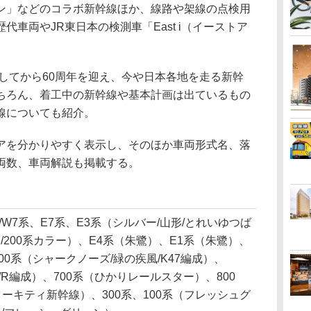
」などのコラボ新幹線ほか、線路や架線の点検用
車両やJR東日本の検測車「East i（イーストア
してから60周年を迎え、今や日本各地を走る新幹
ちろん、着工中の新幹線や基本計画は出ているもの
線についても紹介。
を分かりやすく表示し、そのほか車両形式名、落
両数、車両解説も掲載する。
7/W7系、E7系、E3系（シルバー/山形/とれいゆつば
/200系カラー）、E4系（朱鷺）、E1系（朱鷺）、
00系（シャークノーズ/緑の疾風/K47編成）、
S/R編成）、700系（ひかりレールスター）、800
E/ハローキティ新幹線）、300系、100系（フレッシュグ