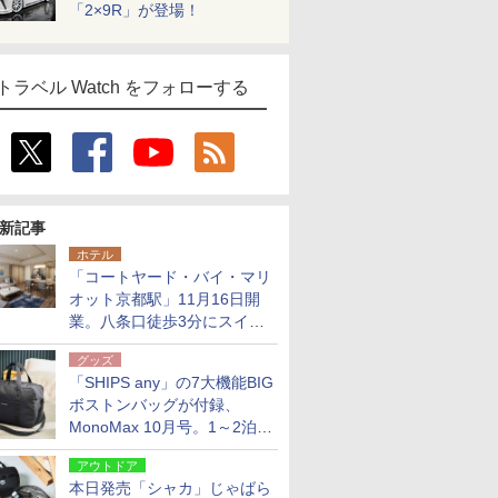
「2×9R」が登場！
トラベル Watch をフォローする
新記事
ホテル
「コートヤード・バイ・マリ
オット京都駅」11月16日開
業。八条口徒歩3分にスイー
ト含む全270室、ダイニング
グッズ
も併設
「SHIPS any」の7大機能BIG
ボストンバッグが付録、
MonoMax 10月号。1～2泊の
荷物、キャリーオンも可能
アウトドア
本日発売「シャカ」じゃばら