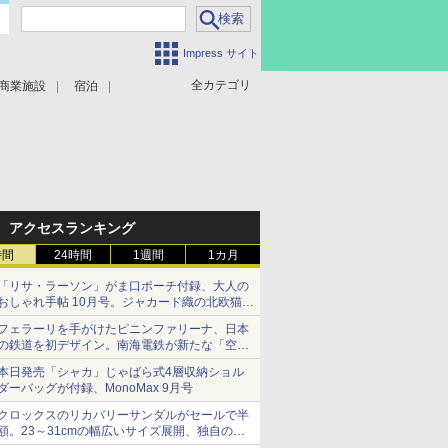
Impress サイト
全カテゴリ
商業施設
宿泊
アクセスランキング
時間
24時間
1週間
1カ月
「リサ・ラーソン」がま口ポーチ付録、大人の
おしゃれ手帖 10月号。ジャカード織の北欧猫デ
ザイン
フェラーリを手がけたピニンファリーナ、日本
の鉄道を初デザイン。南海電鉄が新たな「空港
特急」をなにわ筋線へ導入
本日発売「シャカ」じゃばら式4層収納ショル
ダーバッグが付録、MonoMax 9月号
クロックスのリカバリーサンダルがセールで半
額。23～31cmの幅広いサイズ展開、独自のク
ッション素材を採用