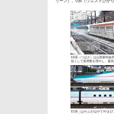
リーン）、0系（ウエストひかり
E8系（つばさ）は山形新幹線
短くして座席数を増やし、最高速度
E5系（はやぶさ/はやて/やまび