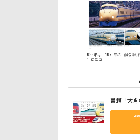
922形は、1975年の山陽新
年に落成
書籍「大き
Am