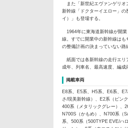
また「新世紀エヴァンゲリオン
新幹線「ドクターイエロー」の歴代
イ）」も登場する。
1964年に東海道新幹線が開業
線。すでに開業中の新幹線はも
の整備計画の決まっていない路
紙面では各新幹線の走行エリア
成年、列車名、最高速度、編成
掲載車両
E8系、E5系、H5系、E6系、E
さ/現美新幹線）、E2系（ピンク
400系（メタリックグレー）、2
N700S（かもめ）、N700系（
系、500系（500TYPE EV