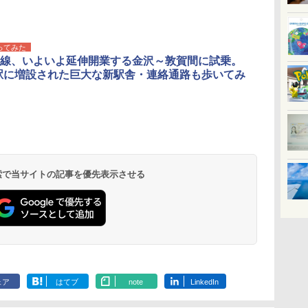
ってみた
線、いよいよ延伸開業する金沢～敦賀間に試乗。
駅に増設された巨大な新駅舎・連絡通路も歩いてみ
 検索で当サイトの記事を優先表示させる
ェア
はてブ
note
LinkedIn