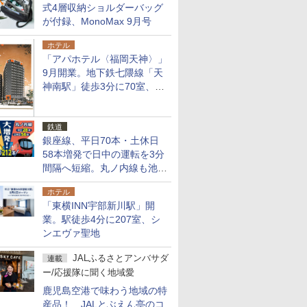
式4層収納ショルダーバッグ
が付録、MonoMax 9月号
ホテル
「アパホテル〈福岡天神〉」
9月開業。地下鉄七隈線「天
神南駅」徒歩3分に70室、エ
リア初の直営店
鉄道
銀座線、平日70本・土休日
58本増発で日中の運転を3分
間隔へ短縮。丸ノ内線も池袋
～中野坂上を4分間隔に
ホテル
「東横INN宇部新川駅」開
業。駅徒歩4分に207室、シ
ンエヴァ聖地
JALふるさとアンバサダ
連載
ー/応援隊に聞く地域愛
鹿児島空港で味わう地域の特
産品！ JALとぶえん亭のコ