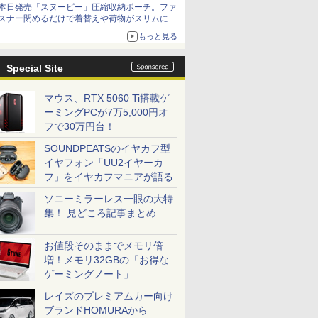
本日発売「スヌーピー」圧縮収納ポーチ。ファ
スナー閉めるだけで着替えや荷物がスリムにま
とまる
もっと見る
Special Site
マウス、RTX 5060 Ti搭載ゲ
ーミングPCが7万5,000円オ
フで30万円台！
SOUNDPEATSのイヤカフ型
イヤフォン「UU2イヤーカ
フ」をイヤカフマニアが語る
ソニーミラーレス一眼の大特
集！ 見どころ記事まとめ
お値段そのままでメモリ倍
増！メモリ32GBの「お得な
ゲーミングノート」
レイズのプレミアムカー向け
ブランドHOMURAから