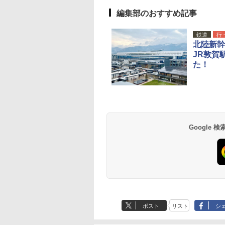
編集部のおすすめ記事
鉄道
行
北陸新幹
JR敦賀
た！
Google
ポスト
リスト
シ