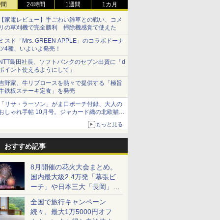
時間
24時間
1週間
1カ月
【家電レビュー】手ごわい雑草との戦い、コメ
リの草刈機で完全勝利 掃除機感覚で使えた
ミスド「Mrs. GREEN APPLE」のコラボドーナ
ツ4種、いよいよ発売！
NTT島田社長、ソフトバンクのセブン出資に「d
ポイント使えるようにして」
吉野家、牛リブロースを熱々で提供する「極旨
牛鉄板ステーキ定食」を発売
「リサ・ラーソン」がま口ポーチ付録、大人の
おしゃれ手帖 10月号。ジャカード織の北欧猫デ
ザイン
もっと見る
おすすめ記事
8月開催の花火大会まとめ。
国内最大級2.4万発「幕張ビ
ーチ」や日本三大「長岡」な
ど大型イベント目白押し！
全国で旅行キャンペーン
続々、最大1万5000円オフ