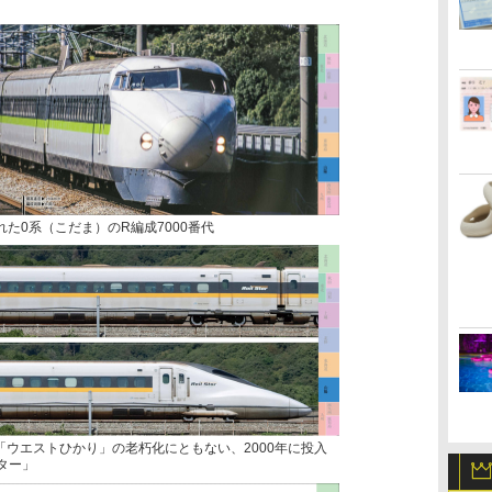
された0系（こだま）のR編成7000番代
「ウエストひかり」の老朽化にともない、2000年に投入
ター」