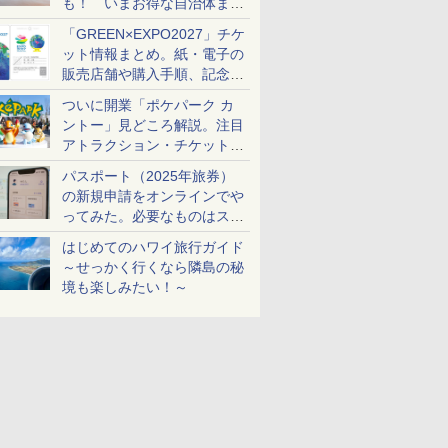
も！ いまお得な自治体まと
め
「GREEN×EXPO2027」チケ
ット情報まとめ。紙・電子の
販売店舗や購入手順、記念チ
ケットも解説
ついに開業「ポケパーク カ
ントー」見どころ解説。注目
アトラクション・チケット手
配・来場前に必要な準備は？
パスポート（2025年旅券）
の新規申請をオンラインでや
ってみた。必要なものはスマ
ホとマイナカードのみ
はじめてのハワイ旅行ガイド
～せっかく行くなら隣島の秘
境も楽しみたい！～