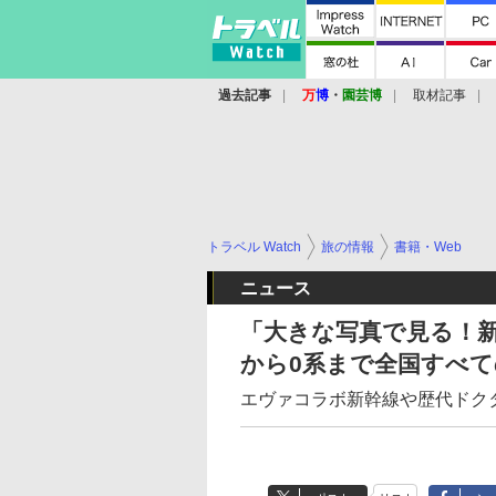
過去記事
万
博
・
園芸博
取材記事
トラベル Watch
旅の情報
書籍・Web
ニュース
「大きな写真で見る！新
から0系まで全国すべて
エヴァコラボ新幹線や歴代ドク