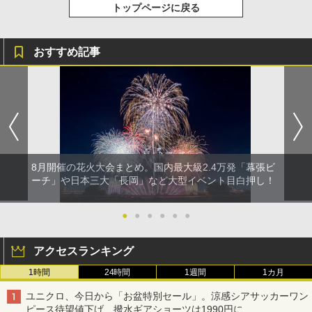
トップページに戻る
おすすめ記事
8月開催の花火大会まとめ。国内最大級2.4万発「幕張ビ
ーチ」や日本三大「長岡」など大型イベント目白押し！
●
●
●
●
●
●
アクセスランキング
1時間
24時間
1週間
1カ月
ユニクロ、今日から「お盆特別セール」。涼感シアサッカーワン
ピース待望値下げ、撥水ギアショーツは1990円に