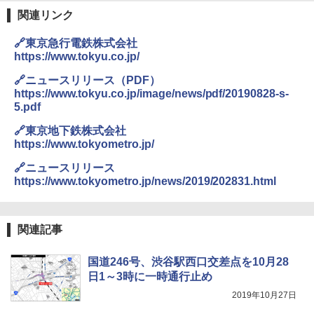
￥2,980
関連リンク
ENDLESS BASE 《めざましテレビで紹介》
🔗東京急行電鉄株式会社
テント ワンタッチ RENEW 幅200 2-3人用 43
BUNDOK(バンドック)ソロ ドーム 1 EX BDK
https://www.tokyu.co.jp/
500002(88859)
-08EX カーキ ソロキャンプ ポリエステル フ
レーム ドーム型 テント
🔗ニュースリリース（PDF）
￥5,999
https://www.tokyu.co.jp/image/news/pdf/20190828-s-
￥-
5.pdf
[キャンパーズコレクション 山善] 傘みたいに
🔗東京地下鉄株式会社
広げるだけ パッとサッとテント ブラックコ
DEWEL パラソル 大型 ビーチ アウトドアパ
https://www.tokyometro.jp/
ーティング フルクローズ メッシュ 3-4人用
ラソル ガーデン サイトシート付 折りたたみ
簡単設置 ポップアップテント エクルベージ
防水 UVカット 4段階高さ調整 軽量 収納袋付
🔗ニュースリリース
ュ(BC仕様) PATC-150B(EB)
き
https://www.tokyometro.jp/news/2019/202831.html
￥9,990
￥6,459
関連記事
[キャンパーズコレクション 山善] 傘みたいに
ポインターライト 強力 小型 緑色/赤色/青紫色
広げるだけ パッとサッとテント キューブワ
USB充電式 高精度 超長距離照射 長時間使用
国道246号、渋谷駅西口交差点を10月28
イド ブラックコーティング フルクローズ メ
可能 安全ロック付き 高安全性 金属製耐久 コ
日1～3時に一時通行止め
ッシュ 4人用 簡単設置 ポップアップテント P
ンパクト多機能設計 持ち運び便利 アウトド
ATCW-150B エクルベージュ
ア/オフィス/教育現場/展示会用 緑
2019年10月27日