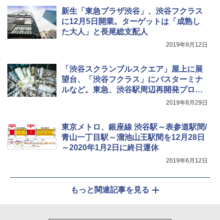
￥-
￥1,180
新生「東急プラザ渋谷」、渋谷フクラス
に12月5日開業。ターゲットは「成熟し
た大人」と長尾総支配人
2019年9月12日
「渋谷スクランブルスクエア」屋上に展
望台、「渋谷フクラス」にバスターミナ
ルなど。東急、渋谷駅周辺再開発プロジ
ェクト発表会
2019年8月29日
東京メトロ、銀座線 渋谷駅～表参道駅間/
青山一丁目駅～溜池山王駅間を12月28日
～2020年1月2日に終日運休
2019年6月12日
もっと関連記事を見る