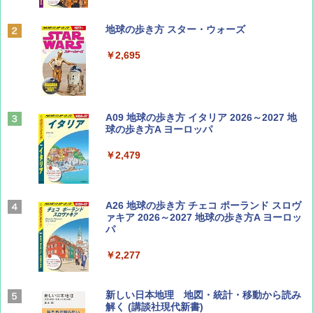
ディズニーファン ２０２６年 ９月号 [雑
地球の歩き方 スター・ウォーズ
誌] (ＤＩＳＮＥＹ ＦＡＮ)
￥2,695
￥713
山と溪谷 2026年8月号「南アルプス大全」
A09 地球の歩き方 イタリア 2026～2027 地
球の歩き方A ヨーロッパ
￥1,540
￥2,479
Coyote No.89 特集 星野道夫 夢見る旅
A26 地球の歩き方 チェコ ポーランド スロヴ
ァキア 2026～2027 地球の歩き方A ヨーロッ
パ
￥1,540
￥2,277
AIRLINE（エアライン）2026年9月号【特
新しい日本地理 地図・統計・移動から読み
集】ボーイング110周年を祝して！
解く (講談社現代新書)