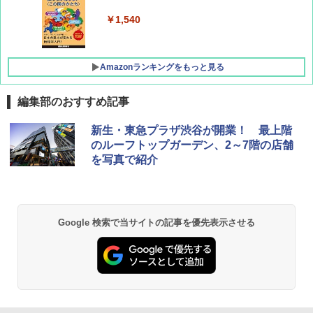
￥1,760
￥1,540
Amazonランキングをもっと見る
編集部のおすすめ記事
[キャンパーズコレクション 山善] ポップアッ
熊撃退スプレー 熊よけスプレー 熊スプレー
新生・東急プラザ渋谷が開業！ 最上階
プテント 傘みたいに広げて畳める パッとサ
【日本企業販売】超強力クマ対策スプレー 30
のルーフトップガーデン、2～7階の店舗
ッとサンシェード キューブ フルクローズ メ
0ml（連続噴射30秒）110ml（連続噴射15
を写真で紹介
ッシュ 簡単設置 ワンタッチテント キャンプ
秒）射程5～10m 安全ロック搭載 携帯収納袋
&ハイキング カーキ PATC-150(KH)
付き ヒグマ・イノシシ対策 自治体・教育機
関の購入実績 登山・キャンプ・アウトドア・
防災用品 長期保存可能 緊急時用 日本国内発
￥6,830
送
Google 検索で当サイトの記事を優先表示させる
￥3,680
PYKES PEAK (パイクスピーク) 着替えテン
ト プライバシー テント 【中が透けない】 1
人用 折りたたみ 防災グッズ 災害用トイレ ビ
ーチ ピクニック ポップアップテント 携帯 簡
GRANDOOR ステンレス保冷剤 2個セット 2
易 トイレテント (グレー)
026リニューアル 急速冷凍 空間倍増 衛生的
コンパクト 保冷力長持ち
￥4,980