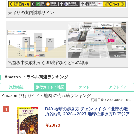
天吊りの案内誘導サイン
宮益坂中央改札からJR渋谷駅などへの導線
Amazon トラベル関連ランキング
旅行雑誌
旅行ガイド・地図
テント
アウトドア
Amazon 旅行ガイド・地図 の売れ筋ランキング
更新日時：2026/08/08 18:02
BE-PAL(ビ-パル) 2026年 9 月号【特別付録:
D40 地球の歩き方 チェンマイ タイ北部の魅
SOTO ミニマル"旅"財布 ランダム2種】
力的な町 2026～2027 地球の歩き方D アジア
￥1,500
￥2,079