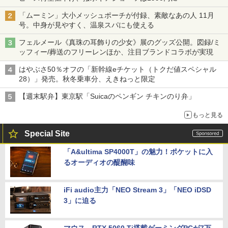
「ムーミン」大小メッシュポーチが付録、素敵なあの人 11月
号。中身が見やすく、温泉スパにも使える
フェルメール《真珠の耳飾りの少女》展のグッズ公開。図録/ミ
ッフィー/葬送のフリーレンほか、注目ブランドコラボが実現
はやぶさ50％オフの「新幹線eチケット（トクだ値スペシャル
28）」発売。秋冬乗車分、えきねっと限定
【週末駅弁】東京駅「Suicaのペンギン チキンのり弁」
もっと見る
Special Site
「A&ultima SP4000T」の魅力！ポケットに入
るオーディオの醍醐味
iFi audio主力「NEO Stream 3」「NEO iDSD
3」に迫る