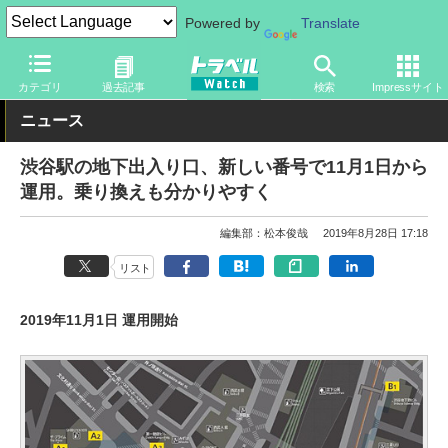
Powered by
Translate
トラベル Watch
地域
国内旅行
東京
カテゴリ
過去記事
検索
Impressサイト
ニュース
渋谷駅の地下出入り口、新しい番号で11月1日から
運用。乗り換えも分かりやすく
編集部：松本俊哉
2019年8月28日 17:18
リスト
2019年11月1日 運用開始