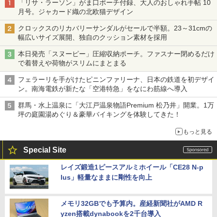
「リサ・ラーソン」がま口ポーチ付録、大人のおしゃれ手帖 10
月号。ジャカード織の北欧猫デザイン
クロックスのリカバリーサンダルがセールで半額。23～31cmの
幅広いサイズ展開、独自のクッション素材を採用
本日発売「スヌーピー」圧縮収納ポーチ。ファスナー閉めるだけ
で着替えや荷物がスリムにまとまる
フェラーリを手がけたピニンファリーナ、日本の鉄道を初デザイ
ン。南海電鉄が新たな「空港特急」をなにわ筋線へ導入
群馬・水上温泉に「大江戸温泉物語Premium 松乃井」開業。1万
坪の庭園湯めぐり＆豪華バイキングを体験してきた！
もっと見る
Special Site
レイズ鍛造1ピースアルミホイール「CE28 N-p
lus」軽量なままに剛性を向上
メモリ32GBでも予算内。産経新聞社がAMD R
yzen搭載dynabookを2千台導入