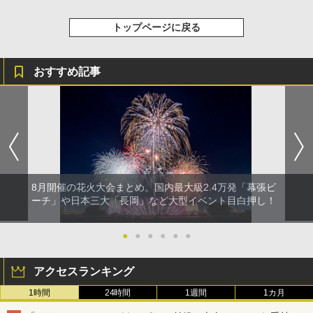
トップページに戻る
おすすめ記事
8月開催の花火大会まとめ。国内最大級2.4万発「幕張ビ
ーチ」や日本三大「長岡」など大型イベント目白押し！
●
●
●
●
●
●
アクセスランキング
1時間
24時間
1週間
1カ月