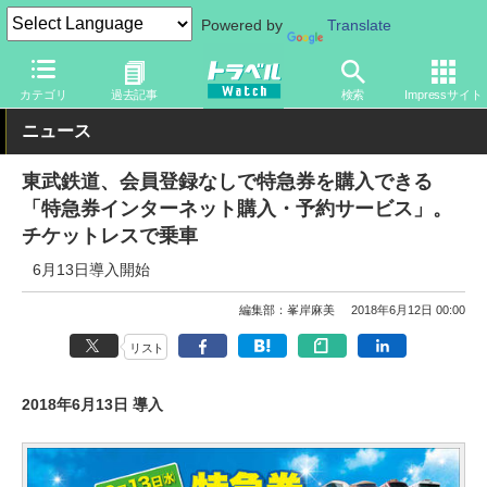
Powered by
Translate
トラベル Watch
旅の情報
書籍・Web
Webサイト
カテゴリ
過去記事
検索
Impressサイト
ニュース
東武鉄道、会員登録なしで特急券を購入できる
「特急券インターネット購入・予約サービス」。
チケットレスで乗車
6月13日導入開始
編集部：峯岸麻美
2018年6月12日 00:00
リスト
2018年6月13日 導入