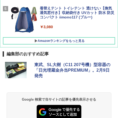
[キャンパーズコレクション 山善] 傘みたいに
着替えテント トイレテント 透けない【換気
広げるだけ パッとサッとテント キューブワ
通気窓付き】収納袋付き UVカット 防水 防災
イドプラス ブラックコーティング フルクロ
コンパクト iimono117 (ブルー)
ーズ メッシュ 5人用 簡単設置 ポップアップ
テント PATCW-200B エクルベージュ
￥3,080
￥15,990
Amazonランキングをもっと見る
編集部のおすすめ記事
東武、SL大樹（C11 207号機）型容器の
「日光埋蔵金弁当PREMIUM」。2月9日
発売
Google 検索で当サイトの記事を優先表示させる