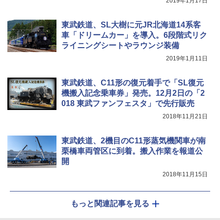
2019年1月17日
東武鉄道、SL大樹に元JR北海道14系客
車「ドリームカー」を導入。6段階式リク
ライニングシートやラウンジ装備
2019年1月11日
東武鉄道、C11形の復元着手で「SL復元
機搬入記念乗車券」発売。12月2日の「2
018 東武ファンフェスタ」で先行販売
2018年11月21日
東武鉄道、2機目のC11形蒸気機関車が南
栗橋車両管区に到着。搬入作業を報道公
開
2018年11月15日
もっと関連記事を見る