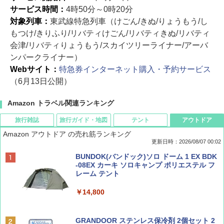
サービス時間：
4時50分～0時20分
対象列車：
東武線特急列車（けごん/きぬ/りょうもう/し
もつけ/きりふり/リバティけごん/リバティきぬ/リバティ
会津/リバティりょうもう/スカイツリーライナー/アーバ
ンパークライナー）
Webサイト：
特急券インターネット購入・予約サービス
（6月13日公開）
Amazon トラベル関連ランキング
旅行雑誌
旅行ガイド・地図
テント
アウトドア
Amazon アウトドア の売れ筋ランキング
更新日時：2026/08/07 00:02
ディズニーファン ２０２６年 ９月号 [雑
D40 地球の歩き方 チェンマイ タイ北部の魅
[キャンパーズコレクション 山善] ポップアッ
BUNDOK(バンドック)ソロ ドーム 1 EX BDK
誌] (ＤＩＳＮＥＹ ＦＡＮ)
力的な町 2026～2027 地球の歩き方D アジア
プテント 傘みたいに広げて畳める パッとサ
-08EX カーキ ソロキャンプ ポリエステル フ
ッとサンシェード キューブ フルクローズ メ
レーム テント
ッシュ 簡単設置 ワンタッチテント キャンプ
￥713
￥2,079
&ハイキング カーキ PATC-150(KH)
￥14,800
￥6,831
BE-PAL(ビ-パル) 2026年 9 月号【特別付録:
A09 地球の歩き方 イタリア 2026～2027 地
GRANDOOR ステンレス保冷剤 2個セット 2