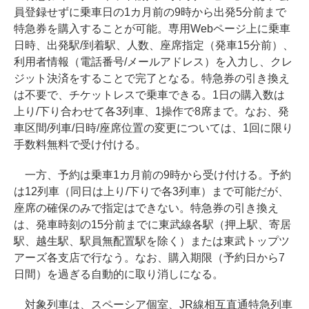
員登録せずに乗車日の1カ月前の9時から出発5分前まで
特急券を購入することが可能。専用Webページ上に乗車
日時、出発駅/到着駅、人数、座席指定（発車15分前）、
利用者情報（電話番号/メールアドレス）を入力し、クレ
ジット決済をすることで完了となる。特急券の引き換え
は不要で、チケットレスで乗車できる。1日の購入数は
上り/下り合わせて各3列車、1操作で8席まで。なお、発
車区間/列車/日時/座席位置の変更については、1回に限り
手数料無料で受け付ける。
一方、予約は乗車1カ月前の9時から受け付ける。予約
は12列車（同日は上り/下りで各3列車）まで可能だが、
座席の確保のみで指定はできない。特急券の引き換え
は、発車時刻の15分前までに東武線各駅（押上駅、寄居
駅、越生駅、駅員無配置駅を除く）または東武トップツ
アーズ各支店で行なう。なお、購入期限（予約日から7
日間）を過ぎる自動的に取り消しになる。
対象列車は、スペーシア個室、JR線相互直通特急列車