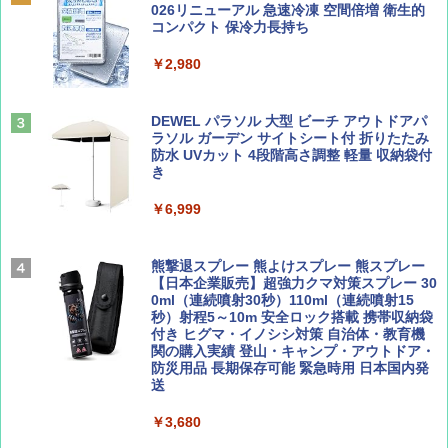
SOTO ミニマル"旅"財布 ランダム2種】
球の歩き方A ヨーロッパ
026リニューアル 急速冷凍 空間倍増 衛生的
PYKES PEAK (パイクスピーク) 着替えテン
コンパクト 保冷力長持ち
ト プライバシー テント 【中が透けない】 1
￥1,500
￥2,479
人用 折りたたみ 防災グッズ 災害用トイレ ビ
￥2,980
ーチ ピクニック ポップアップテント 携帯 簡
易 トイレテント (ブラック)
山と溪谷 2026年8月号「南アルプス大全」
地球の歩き方 スター・ウォーズ
DEWEL パラソル 大型 ビーチ アウトドアパ
￥4,980
ラソル ガーデン サイトシート付 折りたたみ
￥1,540
￥2,695
防水 UVカット 4段階高さ調整 軽量 収納袋付
き
ENDLESS BASE 《めざましテレビで紹介》
テント ワンタッチ RENEW 幅200 2-3人用 43
￥6,999
500002(88859)
Coyote No.89 特集 星野道夫 夢見る旅
A26 地球の歩き方 チェコ ポーランド スロヴ
ァキア 2026～2027 地球の歩き方A ヨーロッ
￥5,999
熊撃退スプレー 熊よけスプレー 熊スプレー
パ
￥1,540
【日本企業販売】超強力クマ対策スプレー 30
0ml（連続噴射30秒）110ml（連続噴射15
￥2,277
[キャンパーズコレクション 山善] 傘みたいに
秒）射程5～10m 安全ロック搭載 携帯収納袋
広げるだけ パッとサッとテント ブラックコ
付き ヒグマ・イノシシ対策 自治体・教育機
ーティング フルクローズ メッシュ 3-4人用
関の購入実績 登山・キャンプ・アウトドア・
簡単設置 ポップアップテント エクルベージ
防災用品 長期保存可能 緊急時用 日本国内発
AIRLINE（エアライン）2026年9月号【特
新しい日本地理 地図・統計・移動から読み
ュ(BC仕様) PATC-150B(EB)
送
集】ボーイング110周年を祝して！
解く (講談社現代新書)
￥9,990
￥3,680
￥1,760
￥1,540