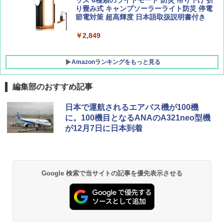
り畳み式 キャンプソーラーライト防災 停電
￥20,718
節電対策 超高輝度 日本語取扱説明書付き
￥2,849
Amazonランキングをもっと見る
編集部のおすすめ記事
日本で運航されるエアバス機が100機
に。100機目となるANAのA321neo型機
が12月7日に日本到着
Google 検索で当サイトの記事を優先表示させる