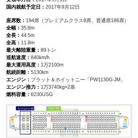
国内就航予定日：
2017年9月12日
座席数：
194席（プレミアムクラス8席、普通席186席）
全幅：
35.8m
全長：
44.5m
全高：
11.8m
最大離陸重量：
89トン
巡航速度：
840km/h
最大運用高度：
1万2100m
航続距離：
5130km
エンジン：
プラット＆ホイットニー「PW1130G-JM」
エンジン推力：
1万3740kg×2基
燃料容量：
6230USG