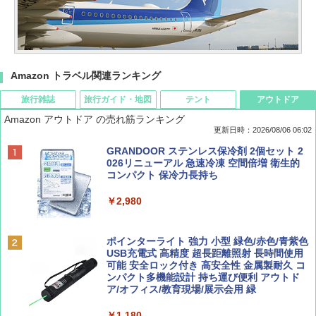
Amazon トラベル関連ランキング
旅行雑誌
旅行ガイド・地図
テント
アウトドア
Amazon アウトドア の売れ筋ランキング
更新日時：2026/08/06 06:02
ディズニーファン ２０２６年 ９月号 [雑
D40 地球の歩き方 チェンマイ タイ北部の魅
[キャンパーズコレクション 山善] ポップアッ
GRANDOOR ステンレス保冷剤 2個セット 2
誌] (ＤＩＳＮＥＹ ＦＡＮ)
力的な町 2026～2027 地球の歩き方D アジア
プテント 傘みたいに広げて畳める パッとサ
026リニューアル 急速冷凍 空間倍増 衛生的
ッとサンシェード キューブ フルクローズ メ
コンパクト 保冷力長持ち
ッシュ 簡単設置 ワンタッチテント キャンプ
￥713
￥2,079
&ハイキング カーキ PATC-150(KH)
￥2,980
￥6,832
Coyote No.89 特集 星野道夫 夢見る旅
A09 地球の歩き方 イタリア 2026～2027 地
ポインターライト 強力 小型 緑色/赤色/青紫色
球の歩き方A ヨーロッパ
USB充電式 高精度 超長距離照射 長時間使用
PYKES PEAK (パイクスピーク) 着替えテン
可能 安全ロック付き 高安全性 金属製耐久 コ
￥1,540
ト プライバシー テント 【中が透けない】 1
ンパクト多機能設計 持ち運び便利 アウトド
￥2,479
人用 折りたたみ 防災グッズ 災害用トイレ ビ
ア/オフィス/教育現場/展示会用 緑
ーチ ピクニック ポップアップテント 携帯 簡
易 トイレテント (オリーブ)
￥1,180