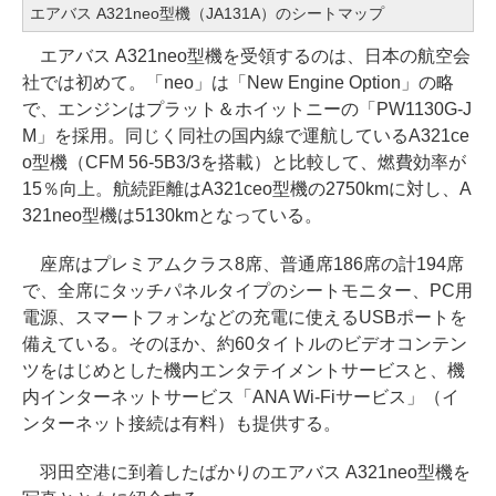
エアバス A321neo型機（JA131A）のシートマップ
エアバス A321neo型機を受領するのは、日本の航空会
社では初めて。「neo」は「New Engine Option」の略
で、エンジンはプラット＆ホイットニーの「PW1130G-J
M」を採用。同じく同社の国内線で運航しているA321ce
o型機（CFM 56-5B3/3を搭載）と比較して、燃費効率が
15％向上。航続距離はA321ceo型機の2750kmに対し、A
321neo型機は5130kmとなっている。
座席はプレミアムクラス8席、普通席186席の計194席
で、全席にタッチパネルタイプのシートモニター、PC用
電源、スマートフォンなどの充電に使えるUSBポートを
備えている。そのほか、約60タイトルのビデオコンテン
ツをはじめとした機内エンタテイメントサービスと、機
内インターネットサービス「ANA Wi-Fiサービス」（イ
ンターネット接続は有料）も提供する。
羽田空港に到着したばかりのエアバス A321neo型機を