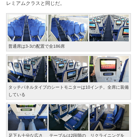
レミアムクラスと同じだ。
普通席は3-3の配置で全186席
タッチパネルタイプのシートモニターは10インチ。全席に装備
している
足下も十分な広さ
テーブルは2段階の
リクライニングを