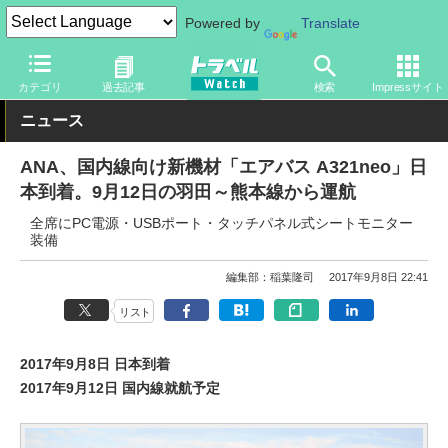
Powered by
Translate
トラベル Watch
企業・政府・官庁
国内エアライン
ANA
カテゴリ
過去記事
検索
Impressサイト
ニュース
ANA、国内線向け新機材「エアバス A321neo」日
本到着。9月12日の羽田～熊本線から運航
全席にPC電源・USBポート・タッチパネル式シートモニター
装備
編集部：稲葉隆司
2017年9月8日 22:41
リスト
2017年9月8日 日本到着
2017年9月12日 国内線就航予定