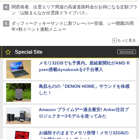
関西発着、出雲エリア周遊の高速道路料金がお得になる定額プラ
ン「山陰まんなか出雲路ドライブパス」
ダッフィークッキーサンドに新フレーバー登場。シー開園25周
年×秋イベント連動メニュー
もっと見る
Special Site
メモリ32GBでも予算内。産経新聞社がAMD R
yzen搭載dynabookを2千台導入
鳥肌ものの「DENON HOME」サウンドを体感
した！
Amazon プライムデー過去最安! Anker注目プ
ロジェクター3モデルを使ってみた
お値段そのままでメモリ倍増！メモリ32GBの