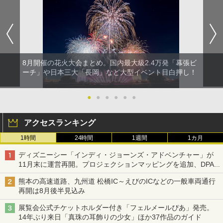
8月開催の花火大会まとめ。国内最大級2.4万発「幕張ビ
ーチ」や日本三大「長岡」など大型イベント目白押し！
●
●
●
●
●
●
アクセスランキング
1時間
24時間
1週間
1カ月
ディズニーシー「インディ・ジョーンズ・アドベンチャー」が
11月末に運営再開。プロジェクションマッピングを追加、DPA
は1500円
熊本の高速道路、九州道 松橋IC～えびのICなどの一般車両通行
再開は8月後半見込み
展覧会公式チケットホルダー付き「フェルメールぴあ」発売。
14年ぶり来日「真珠の耳飾りの少女」ほか37作品のガイド