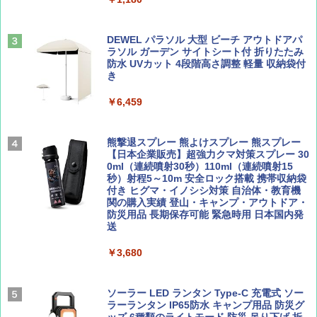
山と溪谷 2026年8月号「南アルプス大全」
A26 地球の歩き方 チェコ ポーランド スロヴ
￥-
ァキア 2026～2027 地球の歩き方A ヨーロッ
パ
￥1,540
DEWEL パラソル 大型 ビーチ アウトドアパ
ラソル ガーデン サイトシート付 折りたたみ
￥2,277
ENDLESS BASE 《めざましテレビで紹介》
防水 UVカット 4段階高さ調整 軽量 収納袋付
テント ワンタッチ RENEW 幅200 2-3人用 43
き
500002(89232)
AIRLINE（エアライン）2026年9月号【特
￥6,459
地球の歩き方 スター・ウォーズ
集】ボーイング110周年を祝して！
￥5,499
￥2,695
￥1,760
熊撃退スプレー 熊よけスプレー 熊スプレー
[キャンパーズコレクション 山善] 傘みたいに
【日本企業販売】超強力クマ対策スプレー 30
広げるだけ パッとサッとテント ブラックコ
0ml（連続噴射30秒）110ml（連続噴射15
ーティング フルクローズ メッシュ 3-4人用
秒）射程5～10m 安全ロック搭載 携帯収納袋
簡単設置 ポップアップテント エクルベージ
付き ヒグマ・イノシシ対策 自治体・教育機
BE-PAL(ビ-パル) 2026年 9 月号【特別付録:
新しい日本地理 地図・統計・移動から読み
ュ(BC仕様) PATC-150B(EB)
関の購入実績 登山・キャンプ・アウトドア・
SOTO ミニマル"旅"財布 ランダム2種】
解く (講談社現代新書)
防災用品 長期保存可能 緊急時用 日本国内発
送
￥8,991
￥1,500
￥1,540
￥3,680
Coleman(コールマン) ツーリングドーム/LD
X 2人用 3人用 キャンプ アウトドア フェス
収納 コンパクト 簡単設営 カンガルーテント
ソーラー LED ランタン Type-C 充電式 ソー
ソロキャンプ ソロテント
ラーランタン IP65防水 キャンプ用品 防災グ
ッズ 6種類のライトモード 防災 吊り下げ 折