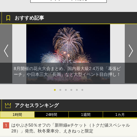
おすすめ記事
8月開催の花火大会まとめ。国内最大級2.4万発「幕張ビ
ーチ」や日本三大「長岡」など大型イベント目白押し！
●
●
●
●
●
●
アクセスランキング
1時間
24時間
1週間
1カ月
はやぶさ50％オフの「新幹線eチケット（トクだ値スペシャル
28）」発売。秋冬乗車分、えきねっと限定