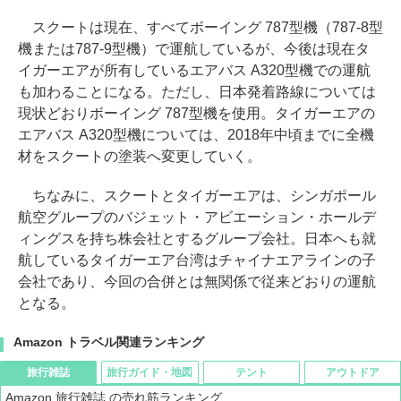
スクートは現在、すべてボーイング 787型機（787-8型
機または787-9型機）で運航しているが、今後は現在タ
イガーエアが所有しているエアバス A320型機での運航
も加わることになる。ただし、日本発着路線については
現状どおりボーイング 787型機を使用。タイガーエアの
エアバス A320型機については、2018年中頃までに全機
材をスクートの塗装へ変更していく。
ちなみに、スクートとタイガーエアは、シンガポール
航空グループのバジェット・アビエーション・ホールデ
ィングスを持ち株会社とするグループ会社。日本へも就
航しているタイガーエア台湾はチャイナエアラインの子
会社であり、今回の合併とは無関係で従来どおりの運航
となる。
Amazon トラベル関連ランキング
旅行雑誌
旅行ガイド・地図
テント
アウトドア
Amazon 旅行雑誌 の売れ筋ランキング