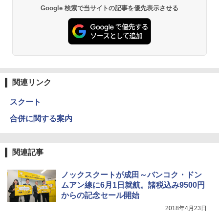
PYKES PEAK (パイクスピーク) 着替えテン
026リニューアル 急速冷凍 空間倍増 衛生的
Google 検索で当サイトの記事を優先表示させる
ト プライバシー テント 【中が透けない】 1
コンパクト 保冷力長持ち
￥2,079
人用 折りたたみ 防災グッズ 災害用トイレ ビ
ーチ ピクニック ポップアップテント 携帯 簡
￥2,980
易 トイレテント (オリーブ)
A09 地球の歩き方 イタリア 2026～2027 地
￥4,836
球の歩き方A ヨーロッパ
熊撃退スプレー 熊よけスプレー 熊スプレー
【日本企業販売】超強力クマ対策スプレー 30
￥2,479
0ml（連続噴射30秒）110ml（連続噴射15
関連リンク
ENDLESS BASE 《めざましテレビで紹介》
秒）射程5～10m 安全ロック搭載 携帯収納袋
テント ワンタッチ RENEW 幅200 2-3人用 43
付き ヒグマ・イノシシ対策 自治体・教育機
スクート
500002(88859)
関の購入実績 登山・キャンプ・アウトドア・
防災用品 長期保存可能 緊急時用 日本国内発
A26 地球の歩き方 チェコ ポーランド スロヴ
合併に関する案内
送
ァキア 2026～2027 地球の歩き方A ヨーロッ
￥5,999
パ
￥3,680
￥2,277
[キャンパーズコレクション 山善] 傘みたいに
関連記事
広げるだけ パッとサッとテント ブラックコ
ーティング フルクローズ メッシュ 3-4人用
Across やわらか保冷剤 日本製 固まらない 1
簡単設置 ポップアップテント エクルベージ
1cm ソフト 2個セット (2個セット)
ノックスクートが成田～バンコク・ドン
新しい日本地理 地図・統計・移動から読み
ュ(BC仕様) PATC-150B(EB)
解く (講談社現代新書)
ムアン線に6月1日就航。諸税込み9500円
￥680
からの記念セール開始
￥9,990
￥1,540
2018年4月23日