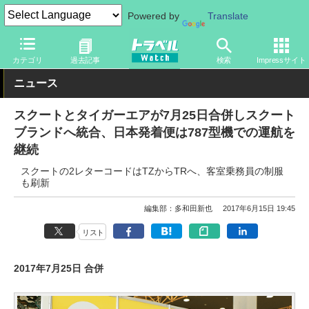
Powered by
Translate
トラベル Watch
企業・政府・官庁
海外エアライン
カテゴリ
過去記事
検索
Impressサイト
ニュース
スクートとタイガーエアが7月25日合併しスクート
ブランドへ統合、日本発着便は787型機での運航を
継続
スクートの2レターコードはTZからTRへ、客室乗務員の制服
も刷新
編集部：多和田新也
2017年6月15日 19:45
リスト
2017年7月25日 合併