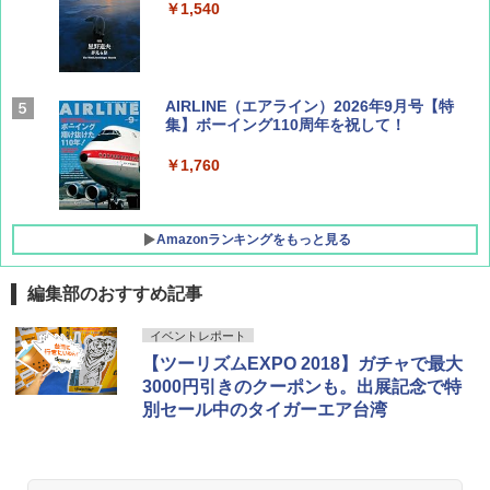
￥1,540
AIRLINE（エアライン）2026年9月号【特
集】ボーイング110周年を祝して！
￥1,760
Amazonランキングをもっと見る
編集部のおすすめ記事
地球の歩き方 スター・ウォーズ
[キャンパーズコレクション 山善] ポップアッ
DEWEL パラソル 大型 ビーチ アウトドアパ
イベントレポート
プテント 傘みたいに広げて畳める パッとサ
ラソル ガーデン サイトシート付 折りたたみ
【ツーリズムEXPO 2018】ガチャで最大
ッとサンシェード キューブ フルクローズ メ
防水 UVカット 4段階高さ調整 軽量 収納袋付
￥2,695
ッシュ 簡単設置 ワンタッチテント キャンプ
き
3000円引きのクーポンも。出展記念で特
&ハイキング カーキ PATC-150(KH)
別セール中のタイガーエア台湾
￥6,459
￥6,829
D40 地球の歩き方 チェンマイ タイ北部の魅
力的な町 2026～2027 地球の歩き方D アジア
GRANDOOR ステンレス保冷剤 2個セット 2