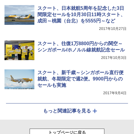
着替えテント トイレテント 透けない【換気
[キャンパーズコレクション 山善] 傘みたいに
スクート、日本就航5周年を記念した3日
通気窓付き】収納袋付き UVカット 防水 防災
広げるだけ パッとサッとテント キューブワ
間限定セールを10月30日11時スタート、
コンパクト iimono117 (ブルー)
イドプラス ブラックコーティング フルクロ
成田～桃園（台北）を5555円～など
ーズ メッシュ 5人用 簡単設置 ポップアップ
テント PATCW-200B エクルベージュ
￥3,180
2017年10月27日
￥15,990
スクート、往復1万8800円からの関空～
シンガポール/ホノルル線就航記念セール
2017年10月3日
スクート、新千歳～シンガポール直行便
就航、冬期限定で週2便。9900円からの
セールも実施
2017年9月4日
もっと関連記事を見る
トップページに戻る