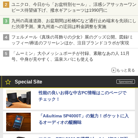
ユニクロ、今日から「お盆特別セール」。涼感シアサッカーワン
ピース待望値下げ、撥水ギアショーツは1990円に
九州の高速道路、お盆期間は松橋ICなど通行止め端末を先頭にし
た渋滞予測。東九州道への迂回は料金調整を実施
フェルメール《真珠の耳飾りの少女》展のグッズ公開。図録/ミ
ッフィー/葬送のフリーレンほか、注目ブランドコラボが実現
「ムーミン」大小メッシュポーチが付録、素敵なあの人 11月
号。中身が見やすく、温泉スパにも使える
もっと見る
Special Site
性能の良いお得な中古PC情報はこのページで
チェック！
「A&ultima SP4000T」の魅力！ポケットに入
るオーディオの醍醐味