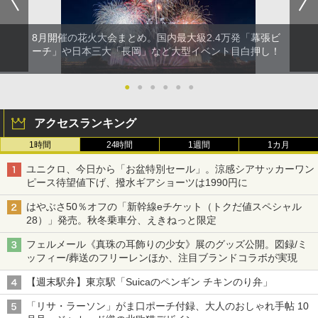
8月開催の花火大会まとめ。国内最大級2.4万発「幕張ビ
ーチ」や日本三大「長岡」など大型イベント目白押し！
●
●
●
●
●
●
アクセスランキング
1時間
24時間
1週間
1カ月
ユニクロ、今日から「お盆特別セール」。涼感シアサッカーワン
ピース待望値下げ、撥水ギアショーツは1990円に
はやぶさ50％オフの「新幹線eチケット（トクだ値スペシャル
28）」発売。秋冬乗車分、えきねっと限定
フェルメール《真珠の耳飾りの少女》展のグッズ公開。図録/ミ
ッフィー/葬送のフリーレンほか、注目ブランドコラボが実現
【週末駅弁】東京駅「Suicaのペンギン チキンのり弁」
「リサ・ラーソン」がま口ポーチ付録、大人のおしゃれ手帖 10