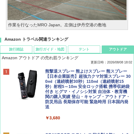
作業を行なったMRO Japan。左側は伊丹空港の敷地
Amazon トラベル関連ランキング
旅行雑誌
旅行ガイド・地図
テント
アウトドア
Amazon アウトドア の売れ筋ランキング
更新日時：2026/08/08 18:02
BE-PAL(ビ-パル) 2026年 9 月号【特別付録:
D40 地球の歩き方 チェンマイ タイ北部の魅
[キャンパーズコレクション 山善] ポップアッ
熊撃退スプレー 熊よけスプレー 熊スプレー
SOTO ミニマル"旅"財布 ランダム2種】
力的な町 2026～2027 地球の歩き方D アジア
プテント 傘みたいに広げて畳める パッとサ
【日本企業販売】超強力クマ対策スプレー 30
ッとサンシェード キューブ フルクローズ メ
0ml（連続噴射30秒）110ml（連続噴射15
ッシュ 簡単設置 ワンタッチテント キャンプ
秒）射程5～10m 安全ロック搭載 携帯収納袋
￥1,500
￥2,079
&ハイキング カーキ PATC-150(KH)
付き ヒグマ・イノシシ対策 自治体・教育機
関の購入実績 登山・キャンプ・アウトドア・
防災用品 長期保存可能 緊急時用 日本国内発
￥6,830
送
ディズニーファン ２０２６年 ９月号 [雑
地球の歩き方 スター・ウォーズ
誌] (ＤＩＳＮＥＹ ＦＡＮ)
￥3,680
PYKES PEAK (パイクスピーク) 着替えテン
￥2,695
ト プライバシー テント 【中が透けない】 1
￥713
人用 折りたたみ 防災グッズ 災害用トイレ ビ