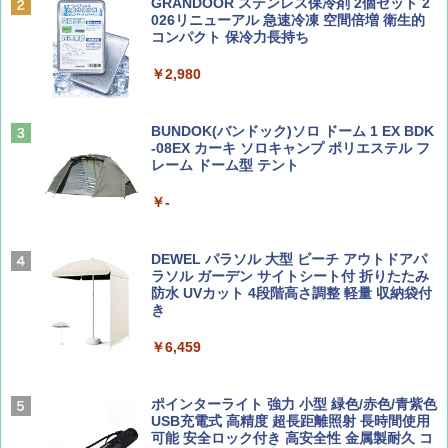
ーチ ピクニック ポップアップテント 携帯 簡
GRANDOOR ステンレス保冷剤 2個セット 2
易 トイレテント (グレー)
026リニューアル 急速冷凍 空間倍増 衛生的
コンパクト 保冷力長持ち
山と溪谷 2026年8月号「南アルプス大全」
A09 地球の歩き方 イタリア 2026～2027 地
￥4,980
球の歩き方A ヨーロッパ
￥2,980
￥1,540
￥2,479
ENDLESS BASE 《めざましテレビで紹介》
テント ワンタッチ RENEW 幅200 2-3人用 43
BUNDOK(バンドック)ソロ ドーム 1 EX BDK
500002(88859)
-08EX カーキ ソロキャンプ ポリエステル フ
レーム ドーム型 テント
Coyote No.89 特集 星野道夫 夢見る旅
A26 地球の歩き方 チェコ ポーランド スロヴ
ァキア 2026～2027 地球の歩き方A ヨーロッ
￥5,999
パ
￥-
￥1,540
￥2,277
[キャンパーズコレクション 山善] 傘みたいに
広げるだけ パッとサッとテント ブラックコ
DEWEL パラソル 大型 ビーチ アウトドアパ
ーティング フルクローズ メッシュ 3-4人用
ラソル ガーデン サイトシート付 折りたたみ
簡単設置 ポップアップテント エクルベージ
防水 UVカット 4段階高さ調整 軽量 収納袋付
AIRLINE（エアライン）2026年9月号【特
新しい日本地理 地図・統計・移動から読み
ュ(BC仕様) PATC-150B(EB)
き
集】ボーイング110周年を祝して！
解く (講談社現代新書)
￥9,990
￥6,459
￥1,760
￥1,540
[キャンパーズコレクション 山善] 傘みたいに
ポインターライト 強力 小型 緑色/赤色/青紫色
広げるだけ パッとサッとテント キューブワ
USB充電式 高精度 超長距離照射 長時間使用
イド ブラックコーティング フルクローズ メ
可能 安全ロック付き 高安全性 金属製耐久 コ