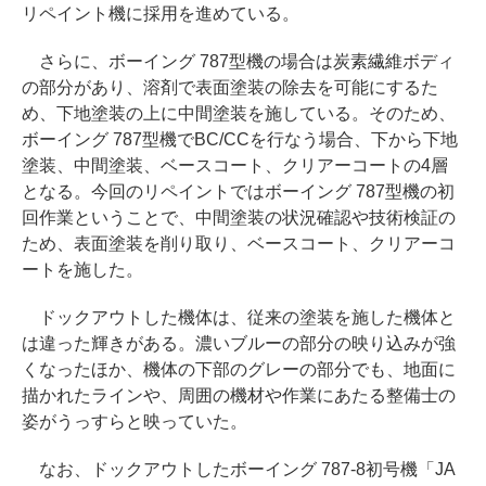
リペイント機に採用を進めている。
さらに、ボーイング 787型機の場合は炭素繊維ボディ
の部分があり、溶剤で表面塗装の除去を可能にするた
め、下地塗装の上に中間塗装を施している。そのため、
ボーイング 787型機でBC/CCを行なう場合、下から下地
塗装、中間塗装、ベースコート、クリアーコートの4層
となる。今回のリペイントではボーイング 787型機の初
回作業ということで、中間塗装の状況確認や技術検証の
ため、表面塗装を削り取り、ベースコート、クリアーコ
ートを施した。
ドックアウトした機体は、従来の塗装を施した機体と
は違った輝きがある。濃いブルーの部分の映り込みが強
くなったほか、機体の下部のグレーの部分でも、地面に
描かれたラインや、周囲の機材や作業にあたる整備士の
姿がうっすらと映っていた。
なお、ドックアウトしたボーイング 787-8初号機「JA