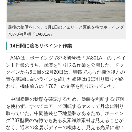
最後の整備をして、3月1日のフェリーと運航を待つボーイング
787-8初号機「JA801A」
14日間に渡るリペイント作業
ANAは、ボーイング 787-8初号機「JA801A」のリペイ
ント作業のうち、塗装を削り取る作業を公開した。ドッ
クインから6日目の2月20日は、特徴であった機体後方の
青を基調に白いラインを施した塗装はほぼ削り取りが終
わり、機体前方の「787」の文字を削り取っていた。
中間塗装の状態を確認するため、塗装を剥離する溶剤
を使わず、すべてエアーで回転するヤスリで丹念に削り
取っていた。中間塗装と下地塗装があるため、ボーイン
グ 787型機の特徴でもある炭素繊維素材は見えることが
なく、通常の金属ボディーの機体と、見える光景に違い