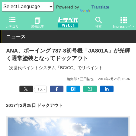
Powered by
Translate
トラベル Watch
旅の方法
空旅
飛行機
カテゴリ
過去記事
検索
Impressサイト
ニュース
ANA、ボーイング 787-8初号機「JA801A」が光輝
く通常塗装となってドックアウト
次世代ペイントシステム「BC/CC」でリペイント
編集部：正田拓也
2017年2月28日 15:36
リスト
2017年2月28日 ドックアウト