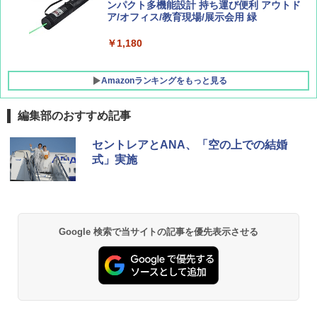
ッシュ 4人用 簡単設置 ポップアップテント P
ンパクト多機能設計 持ち運び便利 アウトド
ATCW-150B エクルベージュ
ア/オフィス/教育現場/展示会用 緑
￥-
￥1,180
Amazonランキングをもっと見る
編集部のおすすめ記事
セントレアとANA、「空の上での結婚
式」実施
Google 検索で当サイトの記事を優先表示させる