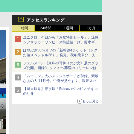
アクセスランキング
1時間
24時間
1週間
1カ月
ユニクロ、今日から「お盆特別セール」。涼感
シアサッカーワンピース待望値下げ、撥水ギア
ショーツは1990円に
はやぶさ50％オフの「新幹線eチケット（トク
だ値スペシャル28）」発売。秋冬乗車分、えき
ねっと限定
フェルメール《真珠の耳飾りの少女》展のグッ
ズ公開。図録/ミッフィー/葬送のフリーレンほ
か、注目ブランドコラボが実現
「ムーミン」大小メッシュポーチが付録、素敵
なあの人 11月号。中身が見やすく、温泉スパに
も使える
【週末駅弁】東京駅「Suicaのペンギン チキン
のり弁」
もっと見る