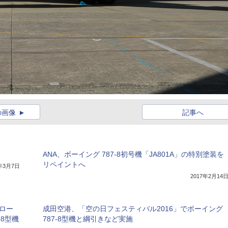
の画像
記事へ
ANA、ボーイング 787-8初号機「JA801A」の特別塗装を
リペイントへ
7年3月7日
2017年2月14
、ロー
成田空港、「空の日フェスティバル2016」でボーイング
8型機
787-8型機と綱引きなど実施