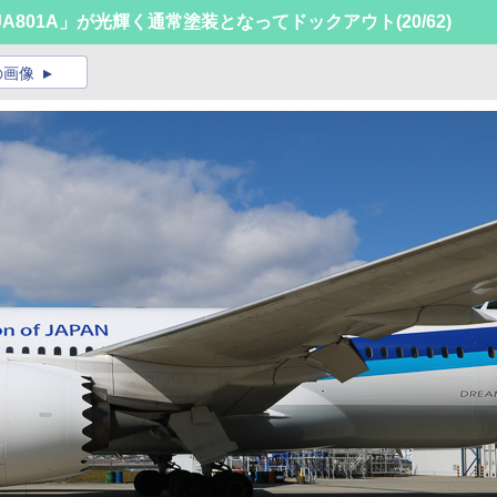
「JA801A」が光輝く通常塗装となってドックアウト
(20/62)
の画像