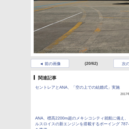
(20/62)
前の画像
次
関連記事
セントレアとANA、「空の上での結婚式」実施
201
ANA、標高2200m超のメキシコシティ就航に備え
ルスロイスの新エンジンを搭載するボーイング 787-