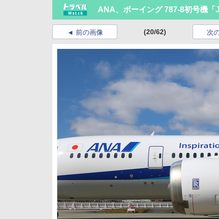
ANA、ボーイング 787-8初号機
(20/62)
前の画像
次