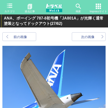
カテゴリ
過去記事
検索
Impressサイト
ANA、ボーイング 787-8初号機「JA801A」が光輝く通常
塗装となってドックアウト
(27/62)
前の画像
次の画像