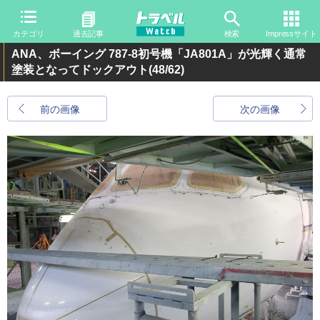
カテゴリ
過去記事
検索
Impressサイト
ANA、ボーイング 787-8初号機「JA801A」が光輝く通常
塗装となってドックアウト
(48/62)
前の画像
次の画像