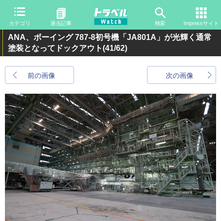
カテゴリ
過去記事
検索
Impressサイト
ANA、ボーイング 787-8初号機「JA801A」が光輝く通常
塗装となってドックアウト
(41/62)
前の画像
次の画像