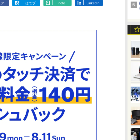
ェア
はてブ
note
LinkedIn