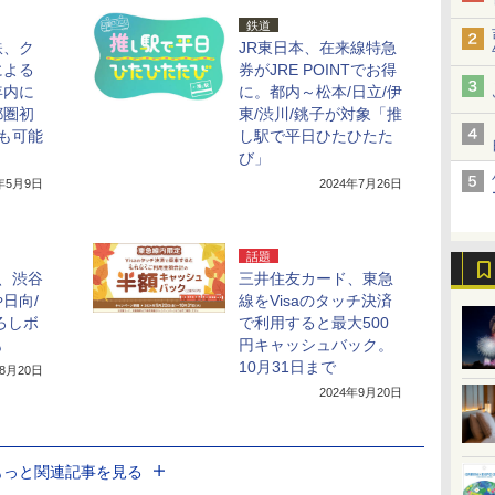
鉄道
鉄、ク
JR東日本、在来線特急
による
券がJRE POINTでお得
年内に
に。都内～松本/日立/伊
都圏初
東/渋川/銚子が対象「推
も可能
し駅で平日ひたひたた
び」
4年5月9日
2024年7月26日
話題
、渋谷
三井住友カード、東急
日向/
線をVisaのタッチ決済
ろしボ
で利用すると最大500
も
円キャッシュバック。
10月31日まで
年8月20日
2024年9月20日
もっと関連記事を見る