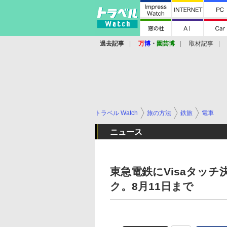
過去記事
万
博
・
園芸博
取材記事
トラベル Watch
旅の方法
鉄旅
電車
ニュース
東急電鉄にVisaタッ
ク。8月11日まで