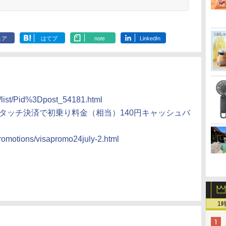
ェア
はてブ
note
LinkedIn
on/list/Pid%3Dpost_54181.html
aのタッチ決済で初乗り料金（相当）140円キャッシュバ
promotions/visapromo24july-2.html
1