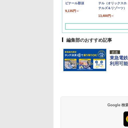
ピナール那須
テル（オリックスホ
テルズ＆リゾーツ）
9,135円～
13,400円～
編集部のおすすめ記事
鉄道
東急電鉄
利用可能
草津温泉 ホテル櫻
品川プリンスホテル
グランドニッコー東
海のサウナ＆スパ
東京ドームホテル
シェラトン・グラン
井
京ベイ 舞浜
オールインクルーシ
デ・トーキョーベ
7,037円～
7,980円～
ブ 島原温泉ホテル
イ・ホテル
14,300円～
6,800円～
南風楼
10,450円～
7,950円～
Google