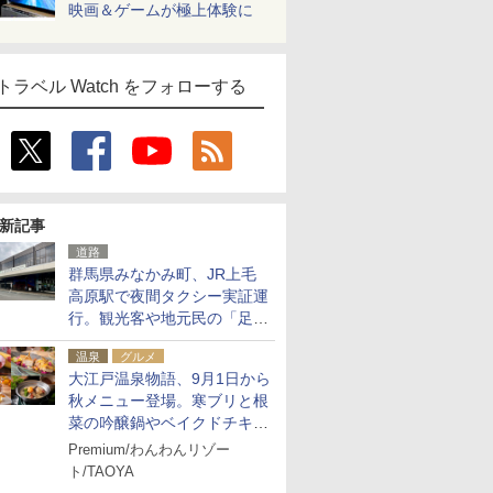
映画＆ゲームが極上体験に
トラベル Watch をフォローする
新記事
道路
群馬県みなかみ町、JR上毛
高原駅で夜間タクシー実証運
行。観光客や地元民の「足が
ない」課題解消へ、木金土に
温泉
グルメ
2台体制
大江戸温泉物語、9月1日から
秋メニュー登場。寒ブリと根
菜の吟醸鍋やベイクドチキ
ン、ショコラ＆栗スイーツも
Premium/わんわんリゾー
食べ放題に
ト/TAOYA