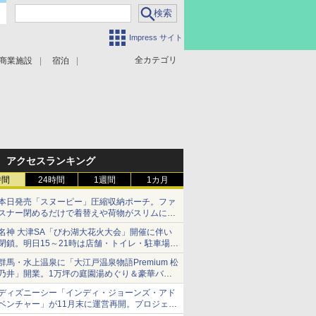
Impress サイト
全カテゴリ
商業施設
宿泊
アクセスランキング
時間
24時間
1週間
1カ月
本日発売「スヌーピー」圧縮収納ポーチ。ファ
スナー閉めるだけで着替えや荷物がスリムにま
とまる
名神 大津SA「びわ湖大花火大会」開催に伴い
閉鎖。明日15～21時は店舗・トイレ・駐車場の
利用不可
群馬・水上温泉に「大江戸温泉物語Premium 松
乃井」開業。1万坪の庭園湯めぐり＆豪華バイ
キングを体験してきた！
ディズニーシー「インディ・ジョーンズ・アド
ベンチャー」が11月末に運営再開。プロジェク
ションマッピングを追加、DPAは1500円