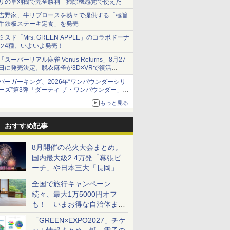
リの草刈機で完全勝利 掃除機感覚で使えた
吉野家、牛リブロースを熱々で提供する「極旨
牛鉄板ステーキ定食」を発売
ミスド「Mrs. GREEN APPLE」のコラボドーナ
ツ4種、いよいよ発売！
「スーパーリアル麻雀 Venus Returns」8月27
日に発売決定。脱衣麻雀が3D×VRで復活
発売から2週間は20%オフになるセールが実施
バーガーキング、2026年“ワンパウンダーシリ
ーズ”第3弾「ダーティ ザ・ワンパウンダー」を
8月7日発売
もっと見る
「特製ガーリックマヨソース」を使用した超大
型チーズバーガー
おすすめ記事
8月開催の花火大会まとめ。
国内最大級2.4万発「幕張ビ
ーチ」や日本三大「長岡」な
ど大型イベント目白押し！
全国で旅行キャンペーン
続々、最大1万5000円オフ
も！ いまお得な自治体まと
め
「GREEN×EXPO2027」チケ