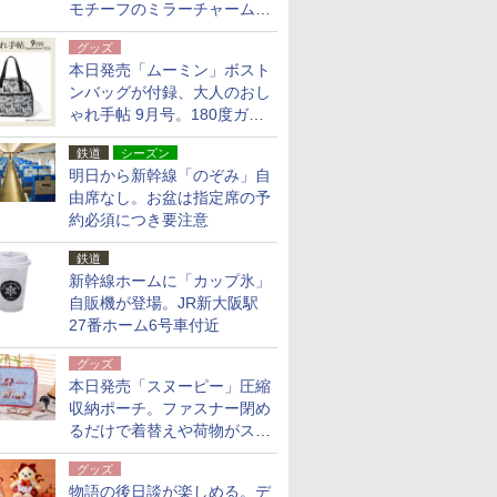
モチーフのミラーチャーム/
デザインポーチほか
グッズ
本日発売「ムーミン」ボスト
ンバッグが付録、大人のおし
ゃれ手帖 9月号。180度ガバ
ッと開いて大容量
鉄道
シーズン
明日から新幹線「のぞみ」自
由席なし。お盆は指定席の予
約必須につき要注意
鉄道
新幹線ホームに「カップ氷」
自販機が登場。JR新大阪駅
27番ホーム6号車付近
グッズ
本日発売「スヌーピー」圧縮
収納ポーチ。ファスナー閉め
るだけで着替えや荷物がスリ
ムにまとまる
グッズ
物語の後日談が楽しめる。デ