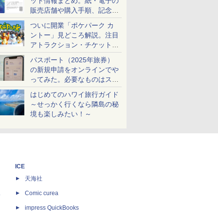
ット情報まとめ。紙・電子の
販売店舗や購入手順、記念チ
ケットも解説
ついに開業「ポケパーク カ
ントー」見どころ解説。注目
アトラクション・チケット手
配・来場前に必要な準備は？
パスポート（2025年旅券）
の新規申請をオンラインでや
ってみた。必要なものはスマ
ホとマイナカードのみ
はじめてのハワイ旅行ガイド
～せっかく行くなら隣島の秘
境も楽しみたい！～
ICE
天海社
ス
Comic curea
impress QuickBooks