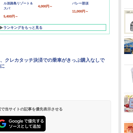
ル淡路島リゾート＆
バレー那須
4,000円～
スパ
11,000円～
5,400円～
ランキングをもっと見る
、クレカタッチ決済での乗車がきっぷ購入なしで
に
北陸 福井 あわら
品川プリンスホテ
舞浜ビューホテル
箱根湯本温泉 ホテ
ホテルトラスティ東
オリエンタルホテル
下呂温泉 水明館
住友不動産ホテル ヴ
東京ベイ舞浜ホテル
温泉 清風荘（北陸
ル イーストタワー
ｂｙ ＨＵＬＩＣ
ル おかだ
京ベイサイド
東京ベイ
ィラフォンテーヌグラ
ファーストリゾート
8,250円～
最大級の庭園露天風
（旧：東京ベイ舞浜
ンド東京有明
9,958円～
11,200円～
5,450円～
5,200円～
4,290円～
呂の宿 清風荘）
ホテル）
19,541円～
5,758円～
6,070円～
 検索で当サイトの記事を優先表示させる