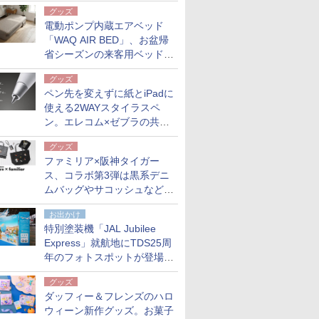
グッズ
電動ポンプ内蔵エアベッド
「WAQ AIR BED」、お盆帰
省シーズンの来客用ベッドに
も。使用後は収納バッグでコ
グッズ
ンパクトに保管
ペン先を変えずに紙とiPadに
使える2WAYスタイラスペ
ン。エレコム×ゼブラの共同
開発
グッズ
ファミリア×阪神タイガー
ス、コラボ第3弾は黒系デニ
ムバッグやサコッシュなど6
点。8月21日オンラインスト
お出かけ
アで発売
特別塗装機「JAL Jubilee
Express」就航地にTDS25周
年のフォトスポットが登場。
10月末まで青森空港に
グッズ
ダッフィー＆フレンズのハロ
ウィーン新作グッズ。お菓子