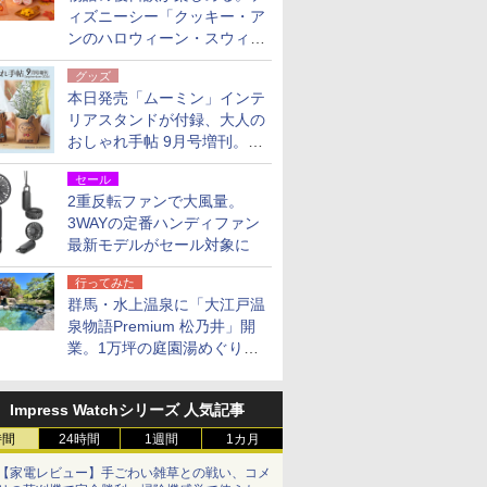
ィズニーシー「クッキー・ア
ンのハロウィーン・スウィー
トサプライズ」限定グッズ公
グッズ
開
本日発売「ムーミン」インテ
リアスタンドが付録、大人の
おしゃれ手帖 9月号増刊。レ
ザー調で高級感ある2個セッ
セール
ト
2重反転ファンで大風量。
3WAYの定番ハンディファン
最新モデルがセール対象に
行ってみた
群馬・水上温泉に「大江戸温
泉物語Premium 松乃井」開
業。1万坪の庭園湯めぐり＆
豪華バイキングを体験してき
た！
Impress Watchシリーズ 人気記事
時間
24時間
1週間
1カ月
【家電レビュー】手ごわい雑草との戦い、コメ