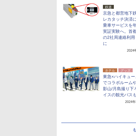
鉄道
京急と都営地下
レカタッチ決済
乗車サービスを
実証実験へ。首
の2社局連絡利用
に
202
ホテル
グッズ
東急×ハイキュー
でコラボルームや
影山/月島撮り下
イスの観光バス
2024