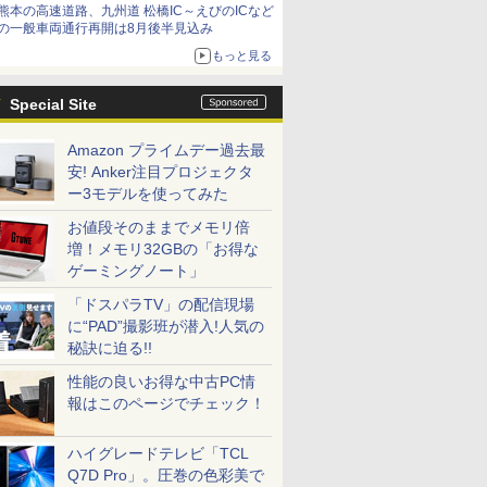
熊本の高速道路、九州道 松橋IC～えびのICなど
の一般車両通行再開は8月後半見込み
もっと見る
Special Site
Amazon プライムデー過去最
安! Anker注目プロジェクタ
ー3モデルを使ってみた
お値段そのままでメモリ倍
増！メモリ32GBの「お得な
ゲーミングノート」
「ドスパラTV」の配信現場
に“PAD”撮影班が潜入!人気の
秘訣に迫る!!
性能の良いお得な中古PC情
報はこのページでチェック！
ハイグレードテレビ「TCL
Q7D Pro」。圧巻の色彩美で