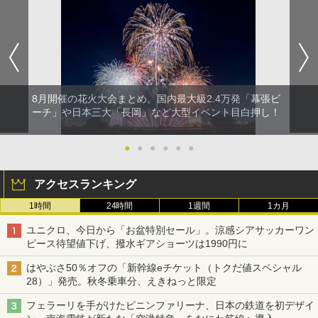
8月開催の花火大会まとめ。国内最大級2.4万発「幕張ビ
ーチ」や日本三大「長岡」など大型イベント目白押し！
●
●
●
●
●
●
アクセスランキング
1時間
24時間
1週間
1カ月
ユニクロ、今日から「お盆特別セール」。涼感シアサッカーワン
ピース待望値下げ、撥水ギアショーツは1990円に
はやぶさ50％オフの「新幹線eチケット（トクだ値スペシャル
28）」発売。秋冬乗車分、えきねっと限定
フェラーリを手がけたピニンファリーナ、日本の鉄道を初デザイ