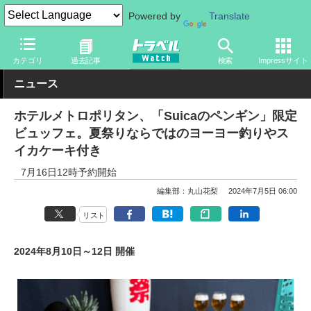
Powered by
Translate
トラベル Watch
旅の情報
ホテル・旅館
宿泊
カテゴリ
過去記事
検索
Impressサイト
ニュース
ホテルメトロポリタン、「Suicaのペンギン」限定
ビュッフェ。夏祭りならではのヨーヨー釣りやス
イカケーキ付き
7月16日12時予約開始
編集部：丸山花梨
2024年7月5日 06:00
リスト
2024年8月10日～12日 開催