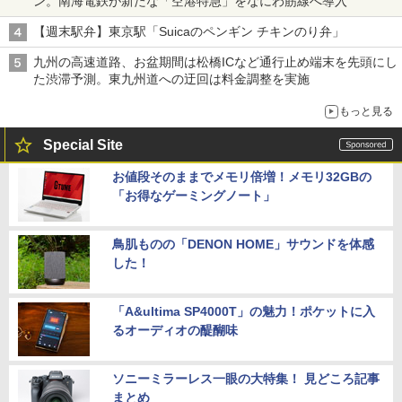
ン。南海電鉄が新たな「空港特急」をなにわ筋線へ導入
【週末駅弁】東京駅「Suicaのペンギン チキンのり弁」
九州の高速道路、お盆期間は松橋ICなど通行止め端末を先頭にし
た渋滞予測。東九州道への迂回は料金調整を実施
もっと見る
Special Site
お値段そのままでメモリ倍増！メモリ32GBの
「お得なゲーミングノート」
鳥肌ものの「DENON HOME」サウンドを体感
した！
「A&ultima SP4000T」の魅力！ポケットに入
るオーディオの醍醐味
ソニーミラーレス一眼の大特集！ 見どころ記事
まとめ