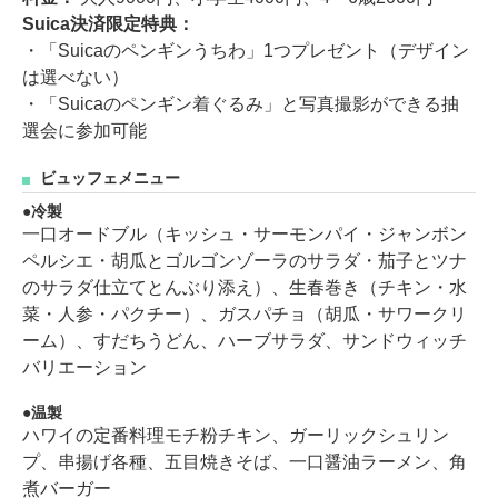
Suica決済限定特典：
・「Suicaのペンギンうちわ」1つプレゼント（デザイン
は選べない）
・「Suicaのペンギン着ぐるみ」と写真撮影ができる抽
選会に参加可能
ビュッフェメニュー
冷製
一口オードブル（キッシュ・サーモンパイ・ジャンボン
ペルシエ・胡瓜とゴルゴンゾーラのサラダ・茄子とツナ
のサラダ仕立てとんぶり添え）、生春巻き（チキン・水
菜・人参・パクチー）、ガスパチョ（胡瓜・サワークリ
ーム）、すだちうどん、ハーブサラダ、サンドウィッチ
バリエーション
温製
ハワイの定番料理モチ粉チキン、ガーリックシュリン
プ、串揚げ各種、五目焼きそば、一口醤油ラーメン、角
煮バーガー