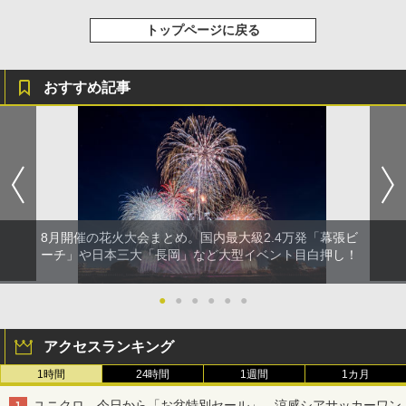
送
トップページに戻る
￥3,680
おすすめ記事
8月開催の花火大会まとめ。国内最大級2.4万発「幕張ビ
ーチ」や日本三大「長岡」など大型イベント目白押し！
●
●
●
●
●
●
アクセスランキング
1時間
24時間
1週間
1カ月
ユニクロ、今日から「お盆特別セール」。涼感シアサッカーワン