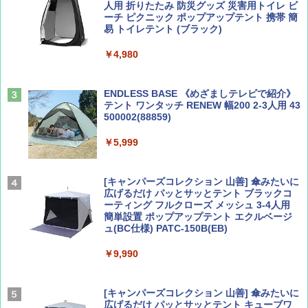
人用 折りたたみ 防災グッズ 災害用トイレ ビ
ーチ ピクニック ポップアップテント 携帯 簡
易 トイレテント (ブラック)
山と溪谷 2026年8月号「南アルプス大全」
僕が見た未来【完全版】
￥4,980
￥1,540
￥0
ENDLESS BASE 《めざましテレビで紹介》
テント ワンタッチ RENEW 幅200 2-3人用 43
500002(88859)
Coyote No.89 特集 星野道夫 夢見る旅
A09 地球の歩き方 イタリア 2026～2027 地
球の歩き方A ヨーロッパ
￥5,999
￥1,540
￥2,479
[キャンパーズコレクション 山善] 傘みたいに
広げるだけ パッとサッとテント ブラックコ
ーティング フルクローズ メッシュ 3-4人用
簡単設置 ポップアップテント エクルベージ
AIRLINE（エアライン）2026年9月号【特
A26 地球の歩き方 チェコ ポーランド スロヴ
ュ(BC仕様) PATC-150B(EB)
集】ボーイング110周年を祝して！
ァキア 2026～2027 地球の歩き方A ヨーロッ
パ
￥9,990
￥1,760
￥2,277
[キャンパーズコレクション 山善] 傘みたいに
広げるだけ パッとサッとテント キューブワ