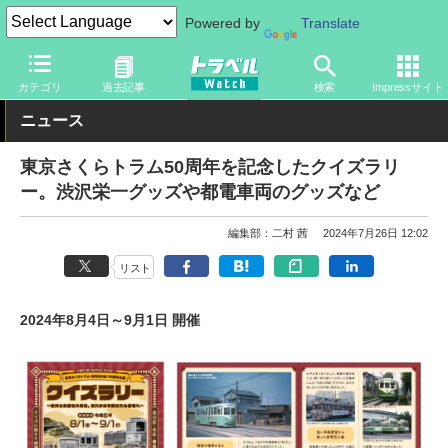
Powered by
Translate
トラベル Watch
企業・政府・官庁
鉄道
関東私鉄
カテゴリ
過去記事
検索
Impressサイト
ニュース
東京さくらトラム50周年を記念したクイズラリ
ー。渋沢栄一グッズや都電車両のグッズなど
編集部：二村 茜
2024年7月26日 12:02
リスト
2024年8月4日～9月1日 開催