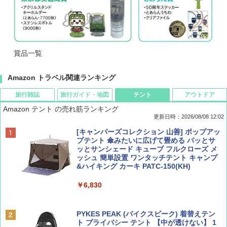
賞品一覧
Amazon トラベル関連ランキング
旅行雑誌
旅行ガイド・地図
テント
アウトドア
Amazon テント の売れ筋ランキング
更新日時：2026/08/08 12:02
BE-PAL(ビ-パル) 2026年 9 月号【特別付録:
D40 地球の歩き方 チェンマイ タイ北部の魅
[キャンパーズコレクション 山善] ポップアッ
SOTO ミニマル"旅"財布 ランダム2種】
力的な町 2026～2027 地球の歩き方D アジア
プテント 傘みたいに広げて畳める パッとサ
ッとサンシェード キューブ フルクローズ メ
ッシュ 簡単設置 ワンタッチテント キャンプ
￥1,500
￥2,079
&ハイキング カーキ PATC-150(KH)
￥6,830
ディズニーファン ２０２６年 ９月号 [雑
地球の歩き方 スター・ウォーズ
誌] (ＤＩＳＮＥＹ ＦＡＮ)
PYKES PEAK (パイクスピーク) 着替えテン
￥2,695
ト プライバシー テント 【中が透けない】 1
￥713