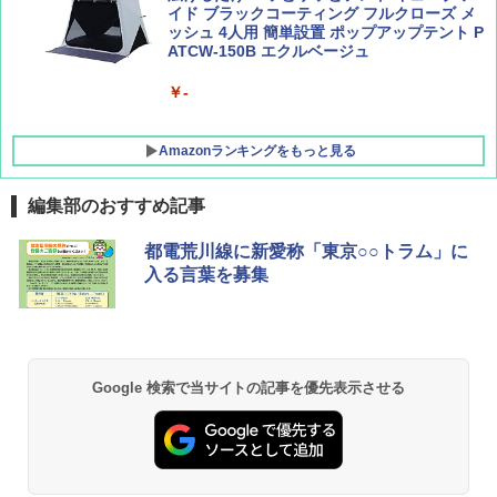
イド ブラックコーティング フルクローズ メ
ッシュ 4人用 簡単設置 ポップアップテント P
ATCW-150B エクルベージュ
￥-
Amazonランキングをもっと見る
編集部のおすすめ記事
GRANDOOR ステンレス保冷剤 2個セット 2
都電荒川線に新愛称「東京○○トラム」に
026リニューアル 急速冷凍 空間倍増 衛生的
入る言葉を募集
コンパクト 保冷力長持ち
￥2,980
BUNDOK(バンドック)ソロ ドーム 1 EX BDK
Google 検索で当サイトの記事を優先表示させる
-08EX カーキ ソロキャンプ ポリエステル フ
レーム ドーム型 テント
￥14,800