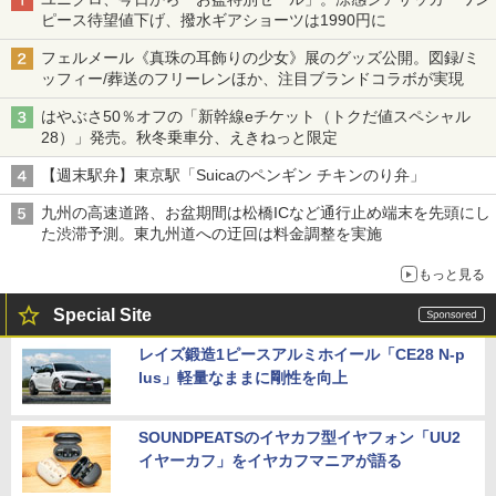
ピース待望値下げ、撥水ギアショーツは1990円に
フェルメール《真珠の耳飾りの少女》展のグッズ公開。図録/ミ
ッフィー/葬送のフリーレンほか、注目ブランドコラボが実現
はやぶさ50％オフの「新幹線eチケット（トクだ値スペシャル
28）」発売。秋冬乗車分、えきねっと限定
【週末駅弁】東京駅「Suicaのペンギン チキンのり弁」
九州の高速道路、お盆期間は松橋ICなど通行止め端末を先頭にし
た渋滞予測。東九州道への迂回は料金調整を実施
もっと見る
Special Site
レイズ鍛造1ピースアルミホイール「CE28 N-p
lus」軽量なままに剛性を向上
SOUNDPEATSのイヤカフ型イヤフォン「UU2
イヤーカフ」をイヤカフマニアが語る