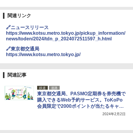
DEWEL パラソル 大型 ビーチ アウトドアパ
ラソル ガーデン サイトシート付 折りたたみ
関連リンク
防水 UVカット 4段階高さ調整 軽量 収納袋付
き
🔗ニュースリリース
https://www.kotsu.metro.tokyo.jp/pickup_information/
￥6,459
news/toden/2024/tdn_p_2024072511597_h.html
🔗東京都交通局
ポインターライト 強力 小型 緑色/赤色/青紫色
https://www.kotsu.metro.tokyo.jp/
USB充電式 高精度 超長距離照射 長時間使用
可能 安全ロック付き 高安全性 金属製耐久 コ
ンパクト多機能設計 持ち運び便利 アウトド
ア/オフィス/教育現場/展示会用 緑
関連記事
￥1,180
鉄道
道路
東京都交通局、PASMO定期券を券売機で
熊撃退スプレー 熊よけスプレー 熊スプレー
購入できるWeb予約サービス。ToKoPo
【日本企業販売】超強力クマ対策スプレー 30
会員限定で2000ポイントが当たるキャン
0ml（連続噴射30秒）110ml（連続噴射15
ペーンも
秒）射程5～10m 安全ロック搭載 携帯収納袋
2024年2月2日
付き ヒグマ・イノシシ対策 自治体・教育機
関の購入実績 登山・キャンプ・アウトドア・
防災用品 長期保存可能 緊急時用 日本国内発