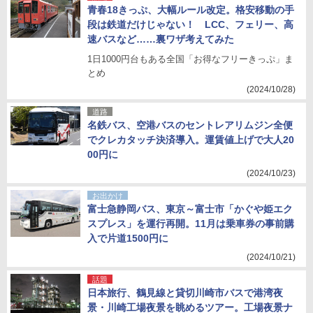
青春18きっぷ、大幅ルール改定。格安移動の手
段は鉄道だけじゃない！ LCC、フェリー、高
速バスなど……裏ワザ考えてみた
1日1000円台もある全国「お得なフリーきっぷ」ま
とめ
(2024/10/28)
道路
名鉄バス、空港バスのセントレアリムジン全便
でクレカタッチ決済導入。運賃値上げで大人20
00円に
(2024/10/23)
お出かけ
富士急静岡バス、東京～富士市「かぐや姫エク
スプレス」を運行再開。11月は乗車券の事前購
入で片道1500円に
(2024/10/21)
話題
日本旅行、鶴見線と貸切川崎市バスで港湾夜
景・川崎工場夜景を眺めるツアー。工場夜景ナ