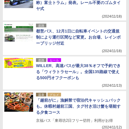
称）富士トラム」発表。レール不要のゴムタイ
ヤ式
(2024/11/18)
道路
都営バス、12月1日に自転車イベントの交通規
制により運行区間など変更。お台場、レインボ
ーブリッジ付近
(2024/11/18)
道路
セール
WILLER、高速バスが最大38％オフで予約でき
る「ウィラトラセール」。全国135路線で使え
る500円オフクーポンも
(2024/11/13)
温泉
グルメ
「越前がに」漁解禁で宿泊代キャッシュバック
も。休暇村越前三国、タグ付き活け蟹を堪能す
る夕食コース
京福バス「東尋坊2日フリー切符」利用がお得
(2024/11/12)