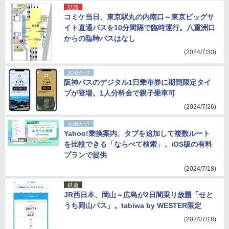
話題
コミケ当日、東京駅丸の内南口～東京ビッグサ
イト直通バスを10分間隔で臨時運行。八重洲口
からの臨時バスはなし
(2024/7/30)
お出かけ
阪神バスのデジタル1日乗車券に期間限定タイ
プが登場。1人分料金で親子乗車可
(2024/7/26)
お出かけ
Yahoo!乗換案内、タブを追加して複数ルート
を比較できる「ならべて検索」。iOS版の有料
プランで提供
(2024/7/18)
鉄道
JR西日本、岡山～広島が2日間乗り放題「せと
うち岡山パス」。tabiwa by WESTER限定
(2024/7/18)