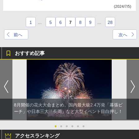
(2024/7/5)
1
…
5
6
7
8
9
…
28
前へ
次へ
おすすめ記事
8月開催の花火大会まとめ。国内最大級2.4万発「幕張ビ
ーチ」や日本三大「長岡」など大型イベント目白押し！
●
●
●
●
●
●
アクセスランキング