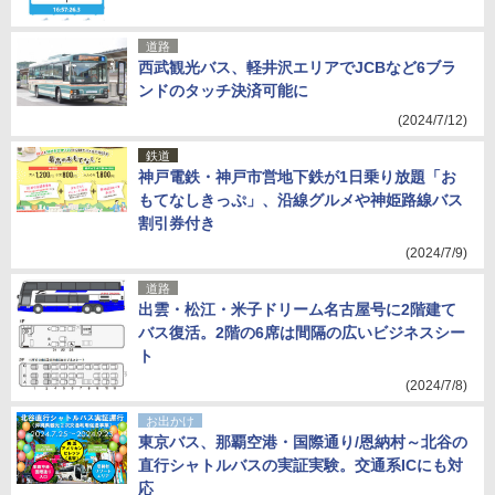
道路
西武観光バス、軽井沢エリアでJCBなど6ブラ
ンドのタッチ決済可能に
(2024/7/12)
鉄道
神戸電鉄・神戸市営地下鉄が1日乗り放題「お
もてなしきっぷ」、沿線グルメや神姫路線バス
割引券付き
(2024/7/9)
道路
出雲・松江・米子ドリーム名古屋号に2階建て
バス復活。2階の6席は間隔の広いビジネスシー
ト
(2024/7/8)
お出かけ
東京バス、那覇空港・国際通り/恩納村～北谷の
直行シャトルバスの実証実験。交通系ICにも対
応