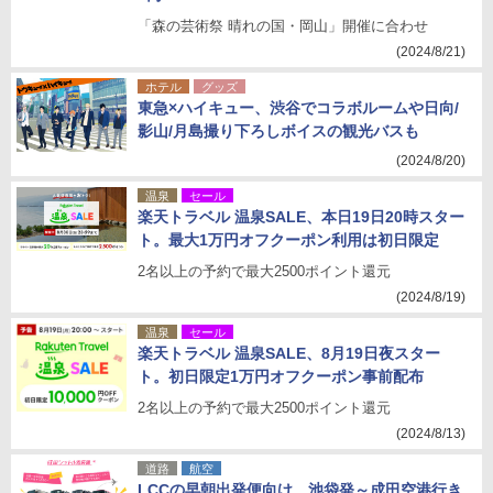
「森の芸術祭 晴れの国・岡山」開催に合わせ
(2024/8/21)
ホテル
グッズ
東急×ハイキュー、渋谷でコラボルームや日向/
影山/月島撮り下ろしボイスの観光バスも
(2024/8/20)
温泉
セール
楽天トラベル 温泉SALE、本日19日20時スター
ト。最大1万円オフクーポン利用は初日限定
2名以上の予約で最大2500ポイント還元
(2024/8/19)
温泉
セール
楽天トラベル 温泉SALE、8月19日夜スター
ト。初日限定1万円オフクーポン事前配布
2名以上の予約で最大2500ポイント還元
(2024/8/13)
道路
航空
LCCの早朝出発便向け、池袋発～成田空港行き