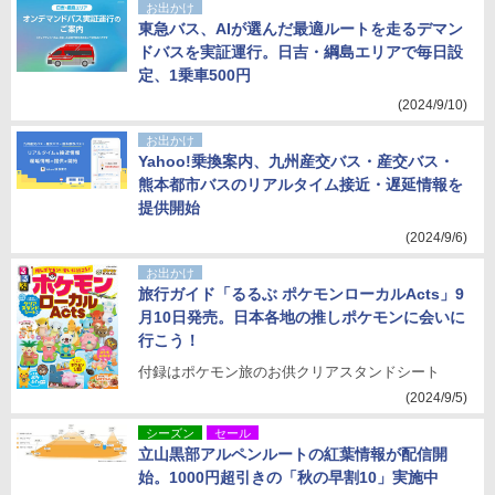
お出かけ
東急バス、AIが選んだ最適ルートを走るデマン
ドバスを実証運行。日吉・綱島エリアで毎日設
定、1乗車500円
(2024/9/10)
お出かけ
Yahoo!乗換案内、九州産交バス・産交バス・
熊本都市バスのリアルタイム接近・遅延情報を
提供開始
(2024/9/6)
お出かけ
旅行ガイド「るるぶ ポケモンローカルActs」9
月10日発売。日本各地の推しポケモンに会いに
行こう！
付録はポケモン旅のお供クリアスタンドシート
(2024/9/5)
シーズン
セール
立山黒部アルペンルートの紅葉情報が配信開
始。1000円超引きの「秋の早割10」実施中