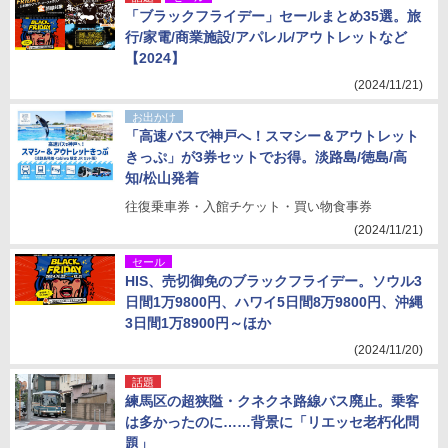
「ブラックフライデー」セールまとめ35選。旅
行/家電/商業施設/アパレル/アウトレットなど
【2024】
(2024/11/21)
お出かけ
「高速バスで神戸へ！スマシー＆アウトレット
きっぷ」が3券セットでお得。淡路島/徳島/高
知/松山発着
往復乗車券・入館チケット・買い物食事券
(2024/11/21)
セール
HIS、売切御免のブラックフライデー。ソウル3
日間1万9800円、ハワイ5日間8万9800円、沖縄
3日間1万8900円～ほか
(2024/11/20)
話題
練馬区の超狭隘・クネクネ路線バス廃止。乗客
は多かったのに……背景に「リエッセ老朽化問
題」