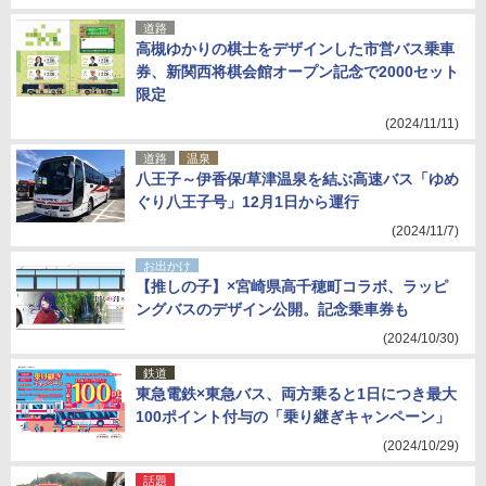
道路
高槻ゆかりの棋士をデザインした市営バス乗車
券、新関西将棋会館オープン記念で2000セット
限定
(2024/11/11)
道路
温泉
八王子～伊香保/草津温泉を結ぶ高速バス「ゆめ
ぐり八王子号」12月1日から運行
(2024/11/7)
お出かけ
【推しの子】×宮崎県高千穂町コラボ、ラッピ
ングバスのデザイン公開。記念乗車券も
(2024/10/30)
鉄道
東急電鉄×東急バス、両方乗ると1日につき最大
100ポイント付与の「乗り継ぎキャンペーン」
(2024/10/29)
話題