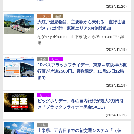
(2024/11/20)
ホテル
温泉
大江戸温泉物語、主要駅から乗れる「直行往復
バス」に北陸・東海エリアの4施設追加
ながやま/Premium 山下家/あわら/Premium 下呂新
館
(2024/11/19)
道路
セール
JRバスブラックフライデー、東京～京阪神の夜
行便が片道2500円。席数限定、11月25日12時
まで
(2024/11/19)
セール
ビッグホリデー、冬の国内旅行が最大2万円引
き「ブラックフライデー黒金SALE」
(2024/11/19)
道路
山梨県、五合目までの新交通システム「（仮