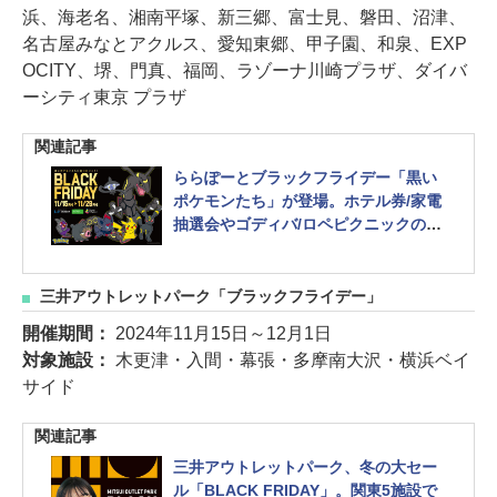
浜、海老名、湘南平塚、新三郷、富士見、磐田、沼津、
名古屋みなとアクルス、愛知東郷、甲子園、和泉、EXP
OCITY、堺、門真、福岡、ラゾーナ川崎プラザ、ダイバ
ーシティ東京 プラザ
関連記事
ららぽーとブラックフライデー「黒い
ポケモンたち」が登場。ホテル券/家電
抽選会やゴディバ/ロペピクニックの限
定商品も！
三井アウトレットパーク「ブラックフライデー」
開催期間：
2024年11月15日～12月1日
対象施設：
木更津・入間・幕張・多摩南大沢・横浜ベイ
サイド
関連記事
三井アウトレットパーク、冬の大セー
ル「BLACK FRIDAY」。関東5施設で