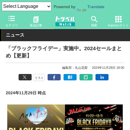
Powered by
Translate
トラベル Watch
旅の情報
書籍・Web
Webサイト
カテゴリ
過去記事
検索
Impressサイト
ニュース
「ブラックフライデー」実施中。2024セールまと
め【更新】
編集部：丸山花梨
2024年11月28日 18:00
リスト
2024年11月29日 時点