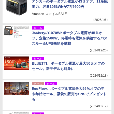
アンカーのポータブル電源が43％オフ。11系統
出力、容量1056Whが7万9900円
Amazon スマイルSALE
(2025/1/6)
セール
Jackeryの1070Whポータブル電源が45％オ
フ。定格1500W、停電時も電気を供給するパス
スルー＆UPS機能を搭載
(2024/12/20)
セール
BLUETTI、ポータブル電源が最大50％オフの
セール。新モデルも対象に
(2024/12/18)
グッズ
セール
EcoFlow、ポータブル電源最大55％オフの年
末年始セール。福袋の販売やSNSでプレゼント
も
(2024/12/17)