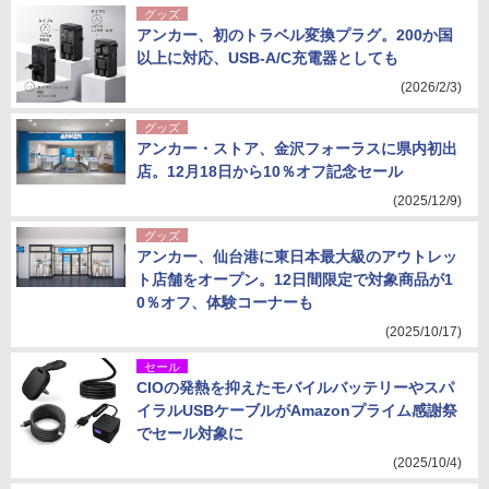
グッズ
アンカー、初のトラベル変換プラグ。200か国
以上に対応、USB-A/C充電器としても
(2026/2/3)
グッズ
アンカー・ストア、金沢フォーラスに県内初出
店。12月18日から10％オフ記念セール
(2025/12/9)
グッズ
アンカー、仙台港に東日本最大級のアウトレッ
ト店舗をオープン。12日間限定で対象商品が1
0％オフ、体験コーナーも
(2025/10/17)
セール
CIOの発熱を抑えたモバイルバッテリーやスパ
イラルUSBケーブルがAmazonプライム感謝祭
でセール対象に
(2025/10/4)