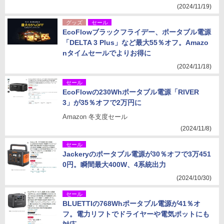
(2024/11/19)
グッズ
セール
EcoFlowブラックフライデー、ポータブル電源
「DELTA 3 Plus」など最大55％オフ。Amazo
nタイムセールでよりお得に
(2024/11/18)
セール
EcoFlowの230Whポータブル電源「RIVER
3」が35％オフで2万円に
Amazon 冬支度セール
(2024/11/8)
セール
Jackeryのポータブル電源が30％オフで3万451
0円。瞬間最大400W、4系統出力
(2024/10/30)
セール
BLUETTIの768Whポータブル電源が41％オ
フ。電力リフトでドライヤーや電気ポットにも