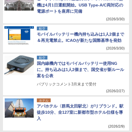
機は4月1日運航開始。USB Type-A/C両対応の
電源ポートを座席に完備
(2026/3/30)
航空
モバイルバッテリー機内持ち込みは1人2個まで
＆再充電禁止。ICAOが新たな国際基準を発効
(2026/3/30)
航空
国内線機内ではモバイルバッテリー使用NG
に。持ち込みは1人2個まで、国交省が新ルール
案を公表
パブリックコメント3月末まで受付
(2026/2/27)
ホテル
アパホテル〈群馬太田駅北〉がリブランド。駅
徒歩10分、全127室に新都市型ホテル仕様を導
入
(2026/2/9)