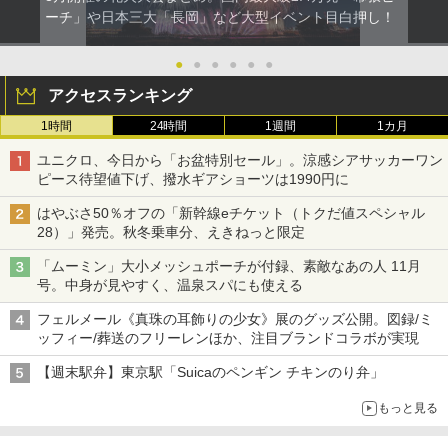
ーチ」や日本三大「長岡」など大型イベント目白押し！
●
●
●
●
●
●
アクセスランキング
1時間
24時間
1週間
1カ月
ユニクロ、今日から「お盆特別セール」。涼感シアサッカーワン
ピース待望値下げ、撥水ギアショーツは1990円に
はやぶさ50％オフの「新幹線eチケット（トクだ値スペシャル
28）」発売。秋冬乗車分、えきねっと限定
「ムーミン」大小メッシュポーチが付録、素敵なあの人 11月
号。中身が見やすく、温泉スパにも使える
フェルメール《真珠の耳飾りの少女》展のグッズ公開。図録/ミ
ッフィー/葬送のフリーレンほか、注目ブランドコラボが実現
【週末駅弁】東京駅「Suicaのペンギン チキンのり弁」
もっと見る