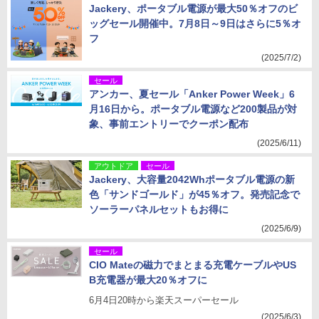
Jackery、ポータブル電源が最大50％オフのビ
ッグセール開催中。7月8日～9日はさらに5％オ
フ
(2025/7/2)
セール
アンカー、夏セール「Anker Power Week」6
月16日から。ポータブル電源など200製品が対
象、事前エントリーでクーポン配布
(2025/6/11)
アウトドア
セール
Jackery、大容量2042Whポータブル電源の新
色「サンドゴールド」が45％オフ。発売記念で
ソーラーパネルセットもお得に
(2025/6/9)
セール
CIO Mateの磁力でまとまる充電ケーブルやUS
B充電器が最大20％オフに
6月4日20時から楽天スーパーセール
(2025/6/3)