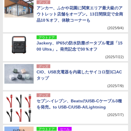
グッズ
アンカー、ふかや花園に関東エリア最大級のア
ウトレット店舗をオープン。13日間限定で全商
品10％オフ、体験コーナーも
(2025/9/4)
アウトドア
Jackery、IP65の防水防塵ポータブル電源「15
00 Ultra」。発売記念で30％オフ
(2025/7/22)
グッズ
CIO、USB充電器を内蔵したサイコロ型3口AC
タップ
(2025/7/9)
グッズ
セブン-イレブン、BeatsのUSB-Cケーブル3種
を発売。to USB-C/USB-A/Lightning
(2025/7/7)
アウトドア
セール