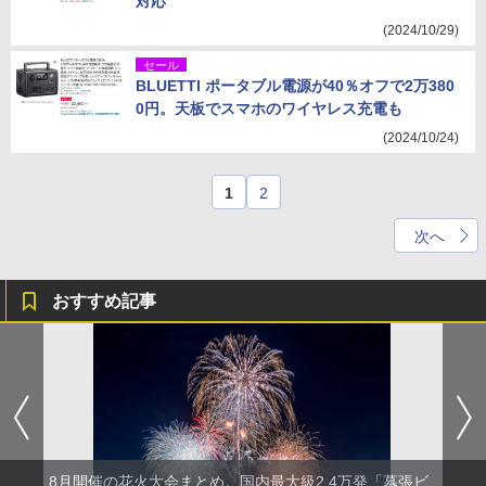
対応
(2024/10/29)
セール
BLUETTI ポータブル電源が40％オフで2万380
0円。天板でスマホのワイヤレス充電も
(2024/10/24)
1
2
次へ
おすすめ記事
8月開催の花火大会まとめ。国内最大級2.4万発「幕張ビ