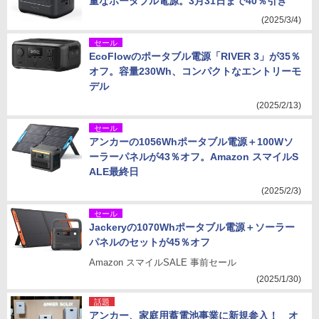
量なポータブル電源。3月31日まで40％引き
(2025/3/4)
セール
EcoFlowのポータブル電源「RIVER 3」が35％
オフ。容量230Wh、コンパクトなエントリーモ
デル
(2025/2/13)
セール
アンカーの1056Whポータブル電源＋100Wソ
ーラーパネルが43％オフ。Amazon スマイルS
ALE最終日
(2025/2/3)
セール
Jackeryの1070Whポータブル電源＋ソーラー
パネルのセットが45％オフ
Amazon スマイルSALE 事前セール
(2025/1/30)
話題
アンカー、家庭用蓄電池事業に新規参入！ オ