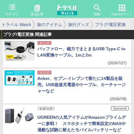
カテゴリ
過去記事
検索
Impressサイト
トラベル Watch
旅のアイテム
旅行グッズ
プラグ/電圧変換
プラグ/電圧変換 関連記事
グッズ
バッファロー、磁力でまとまるUSB Type-C to
LAN変換ケーブル。1mと2m
(2026/7/27)
グッズ
Anker、セブン-イレブンで新たに14製品を販
売。USB急速充電器やケーブル、カーチャージ
ャーなど
(2026/7/8)
トピック
UGREENの人気アイテムがAmazonプライムデ
ーに参戦！ スマホタッチで簡単設定のNASや
過酷な試験に耐えたモバイルバッテリーなど