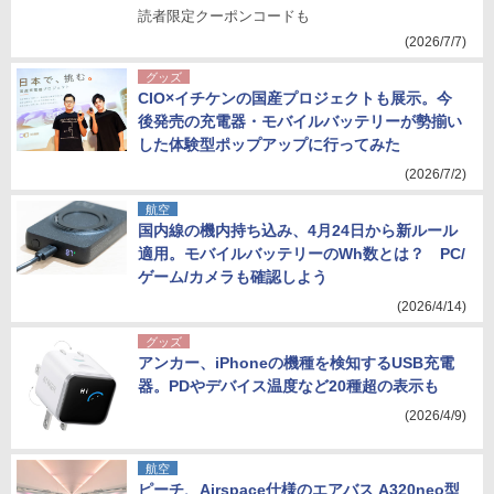
読者限定クーポンコードも
(2026/7/7)
グッズ
CIO×イチケンの国産プロジェクトも展示。今
後発売の充電器・モバイルバッテリーが勢揃い
した体験型ポップアップに行ってみた
(2026/7/2)
航空
国内線の機内持ち込み、4月24日から新ルール
適用。モバイルバッテリーのWh数とは？ PC/
ゲーム/カメラも確認しよう
(2026/4/14)
グッズ
アンカー、iPhoneの機種を検知するUSB充電
器。PDやデバイス温度など20種超の表示も
(2026/4/9)
航空
ピーチ、Airspace仕様のエアバス A320neo型