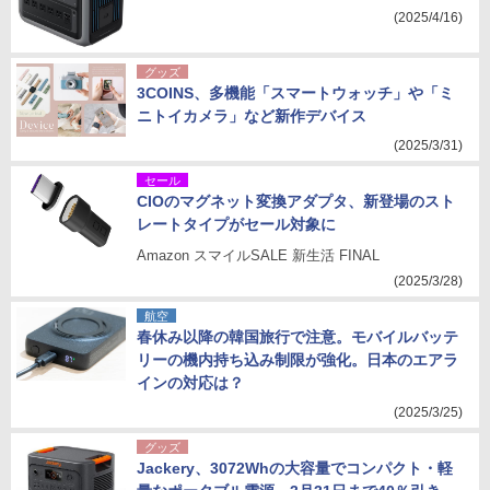
(2025/4/16)
グッズ
3COINS、多機能「スマートウォッチ」や「ミ
ニトイカメラ」など新作デバイス
(2025/3/31)
セール
CIOのマグネット変換アダプタ、新登場のスト
レートタイプがセール対象に
Amazon スマイルSALE 新生活 FINAL
(2025/3/28)
航空
春休み以降の韓国旅行で注意。モバイルバッテ
リーの機内持ち込み制限が強化。日本のエアラ
インの対応は？
(2025/3/25)
グッズ
Jackery、3072Whの大容量でコンパクト・軽