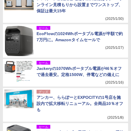
ンライン見積もりから設置までワンストップ、
保証は最大15年
(2025/1/30)
セール
EcoFlowの1024Whポータブル電源が半額で約
7万円に。Amazonタイムセールで
(2025/1/27)
セール
Jackeryの1070Whポータブル電源が46％オフ
で過去最安。定格1500W、停電などの備えに
(2025/1/16)
グッズ
アンカー、ららぽーとEXPOCITYの1号店を施
設内で拡大移転リニューアル。全商品10％オフ
も
(2025/1/8)
セール