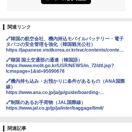
関連リンク
🔗韓国の航空会社、機内持込モバイルバッテリー・電子
タバコの安全管理を強化（韓国観光公社）
https://japanese.visitkorea.or.kr/svc/contents/content
sView.do?menuSn=177&vcontsId=221421
🔗韓国 国土交通部の通達（韓国語）
https://www.molit.go.kr/USR/NEWS/m_72/dtl.jsp?
lcmspage=1&id=95090678
🔗機内持ち込み・お預かりに条件があるもの（ANA国際
線）
https://www.ana.co.jp/ja/jp/guide/boarding-
procedures/baggage/international/caution-
🔗制限のあるお手荷物（JAL国際線）
restriction03/
https://www.jal.co.jp/jp/ja/inter/baggage/limit/
関連記事