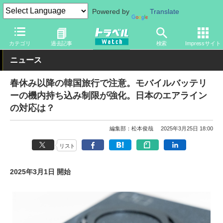
Powered by
Translate
トラベル Watch
旅のアイテム
旅行グッズ
充電器・バッテリー
カテゴリ
過去記事
検索
Impressサイト
ニュース
春休み以降の韓国旅行で注意。モバイルバッテリ
ーの機内持ち込み制限が強化。日本のエアライン
の対応は？
編集部：松本俊哉
2025年3月25日 18:00
リスト
2025年3月1日 開始