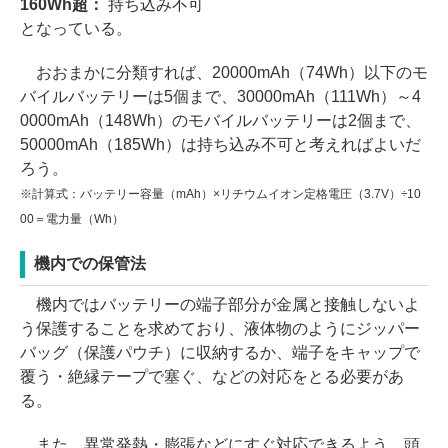
160Wh超：
持ち込み不可
となっている。
おおまかに分類すれば、20000mAh（74Wh）以下のモ
バイルバッテリーは5個まで、30000mAh（111Wh）～4
0000mAh（148Wh）のモバイルバッテリーは2個まで、
50000mAh（185Wh）は持ち込み不可と考えればよいだ
ろう。
※計算式：バッテリー容量（mAh）×リチウムイオン定格電圧（3.7V）÷10
00＝電力量（Wh）
機内での保管法
機内ではバッテリーの端子部分が金属と接触しないよ
う保護することを求めており、液体物のようにジッパー
バッグ（保護パウチ）に収納するか、端子をキャップで
覆う・絶縁テープで塞ぐ、などの対応をとる必要があ
る。
また、異常発熱・膨張などにすぐ対応できるよう、頭