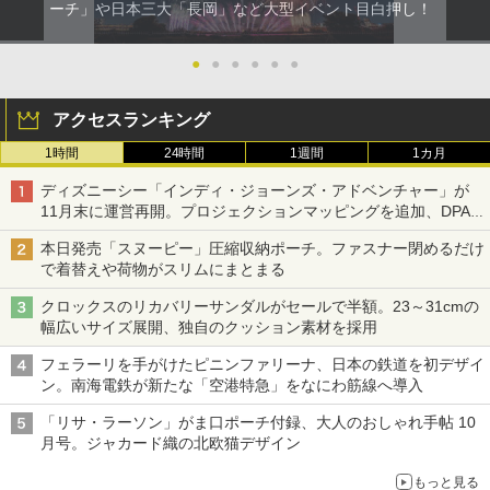
ーチ」や日本三大「長岡」など大型イベント目白押し！
●
●
●
●
●
●
アクセスランキング
1時間
24時間
1週間
1カ月
ディズニーシー「インディ・ジョーンズ・アドベンチャー」が
11月末に運営再開。プロジェクションマッピングを追加、DPA
は1500円
本日発売「スヌーピー」圧縮収納ポーチ。ファスナー閉めるだけ
で着替えや荷物がスリムにまとまる
クロックスのリカバリーサンダルがセールで半額。23～31cmの
幅広いサイズ展開、独自のクッション素材を採用
フェラーリを手がけたピニンファリーナ、日本の鉄道を初デザイ
ン。南海電鉄が新たな「空港特急」をなにわ筋線へ導入
「リサ・ラーソン」がま口ポーチ付録、大人のおしゃれ手帖 10
月号。ジャカード織の北欧猫デザイン
もっと見る