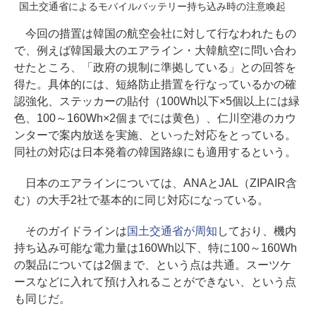
国土交通省によるモバイルバッテリー持ち込み時の注意喚起
今回の措置は韓国の航空会社に対して行なわれたもの
で、例えば韓国最大のエアライン・大韓航空に問い合わ
せたところ、「政府の規制に準拠している」との回答を
得た。具体的には、短絡防止措置を行なっているかの確
認強化、ステッカーの貼付（100Wh以下×5個以上には緑
色、100～160Wh×2個までには黄色）、仁川空港のカウ
ンターで案内放送を実施、といった対応をとっている。
同社の対応は日本発着の韓国路線にも適用するという。
日本のエアラインについては、ANAとJAL（ZIPAIR含
む）の大手2社で基本的に同じ対応になっている。
そのガイドラインは
国土交通省が周知
しており、機内
持ち込み可能な電力量は160Wh以下、特に100～160Wh
の製品については2個まで、という点は共通。スーツケ
ースなどに入れて預け入れることができない、という点
も同じだ。