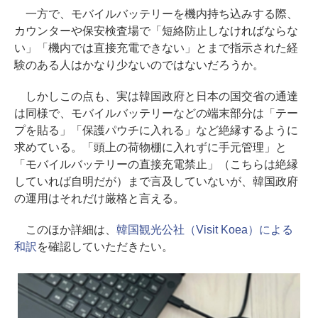
一方で、モバイルバッテリーを機内持ち込みする際、
カウンターや保安検査場で「短絡防止しなければならな
い」「機内では直接充電できない」とまで指示された経
験のある人はかなり少ないのではないだろうか。
しかしこの点も、実は韓国政府と日本の国交省の通達
は同様で、モバイルバッテリーなどの端末部分は「テー
プを貼る」「保護パウチに入れる」など絶縁するように
求めている。「頭上の荷物棚に入れずに手元管理」と
「モバイルバッテリーの直接充電禁止」（こちらは絶縁
していれば自明だが）まで言及していないが、韓国政府
の運用はそれだけ厳格と言える。
このほか詳細は、
韓国観光公社（Visit Koea）による
和訳
を確認していただきたい。