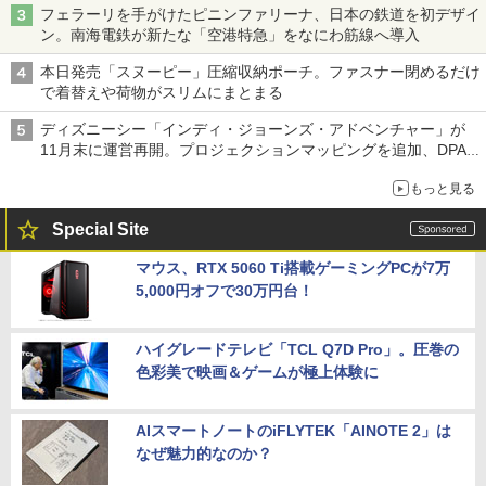
フェラーリを手がけたピニンファリーナ、日本の鉄道を初デザイ
ン。南海電鉄が新たな「空港特急」をなにわ筋線へ導入
本日発売「スヌーピー」圧縮収納ポーチ。ファスナー閉めるだけ
で着替えや荷物がスリムにまとまる
ディズニーシー「インディ・ジョーンズ・アドベンチャー」が
11月末に運営再開。プロジェクションマッピングを追加、DPA
は1500円
もっと見る
Special Site
マウス、RTX 5060 Ti搭載ゲーミングPCが7万
5,000円オフで30万円台！
ハイグレードテレビ「TCL Q7D Pro」。圧巻の
色彩美で映画＆ゲームが極上体験に
AIスマートノートのiFLYTEK「AINOTE 2」は
なぜ魅力的なのか？