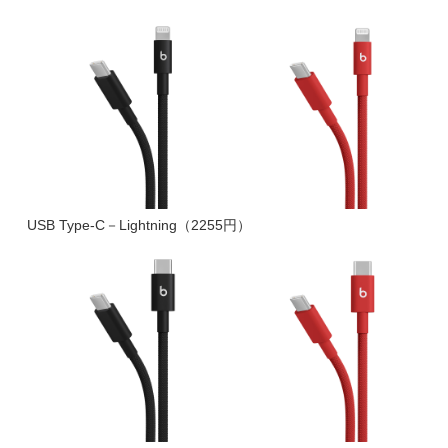
USB Type-C－Lightning（2255円）