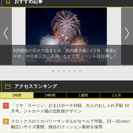
おすすめ記事
8月開催の花火大会まとめ。国内最大級2.4万発「幕張ビ
ーチ」や日本三大「長岡」など大型イベント目白押し！
●
●
●
●
●
●
アクセスランキング
1時間
24時間
1週間
1カ月
「リサ・ラーソン」がま口ポーチ付録、大人のおしゃれ手帖 10
月号。ジャカード織の北欧猫デザイン
クロックスのリカバリーサンダルがセールで半額。23～31cmの
幅広いサイズ展開、独自のクッション素材を採用