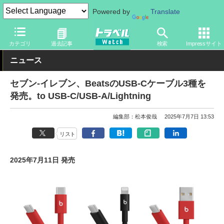
Powered by
Translate
トラベル Watch
旅のアイテム
ガジェット
PC周辺機器
カテゴリ
過去記事
検索
Impressサイト
ニュース
セブン-イレブン、BeatsのUSB-Cケーブル3種を
発売。to USB-C/USB-A/Lightning
編集部：松本俊哉
2025年7月7日 13:53
リスト
2025年7月11日 発売