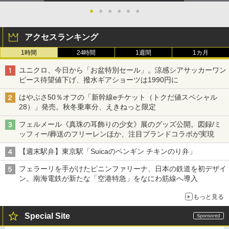
●
●
●
●
●
●
アクセスランキング
1時間
24時間
1週間
1カ月
ユニクロ、今日から「お盆特別セール」。涼感シアサッカーワン
ピース待望値下げ、撥水ギアショーツは1990円に
はやぶさ50％オフの「新幹線eチケット（トクだ値スペシャル
28）」発売。秋冬乗車分、えきねっと限定
フェルメール《真珠の耳飾りの少女》展のグッズ公開。図録/ミ
ッフィー/葬送のフリーレンほか、注目ブランドコラボが実現
【週末駅弁】東京駅「Suicaのペンギン チキンのり弁」
フェラーリを手がけたピニンファリーナ、日本の鉄道を初デザイ
ン。南海電鉄が新たな「空港特急」をなにわ筋線へ導入
もっと見る
Special Site