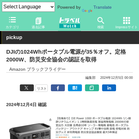
Powered by
Translate
トラベル Watch
旅のアイテム
旅行グッズ
充電器・バッテリー
カテゴリ
過去記事
検索
Impressサイト
pickup
DJIの1024Whポータブル電源が35％オフ。定格
2000W、防災安全協会の認証を取得
Amazon ブラックフライデー
編集部
2024年12月5日 00:00
リスト
2024年12月4日 確認