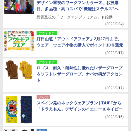
デザイン重視のワークマンカラーズ、お披露
目。多品種・高コスパで“機能はステルス”へ
品質重視の「ワークマンプレミアム」も始動
(2023/2/24)
アウトドア
好日山荘「アウトドアフェア」2月27日まで。
ウェア・ウェア小物の購入でポイント10％還元
(2023/2/17)
アウトドア
ロゴス、耐久・耐熱性に優れたレザーグローブ
＆ソフトレザーグローブ。ナバホ柄がアクセン
ト
(2023/2/17)
グッズ
スペイン発のネックウェアブランドBUFFから
「ドラえもん」デザインのイエロー＆ネイビー
(2023/2/16)