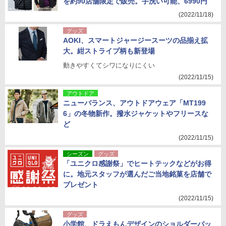
を約90店舗限定で販売。手洗い可能、6990円
(2022/11/18)
グッズ
AOKI、スマートジャージースーツの品揃え拡
大。紺ストライプ柄も新登場
動きやすくてシワになりにくい
(2022/11/15)
アウトドア
ニューバランス、アウトドアウェア「MT199
6」の冬物新作。撥水ジャケットやフリースな
ど
(2022/11/15)
シーズン
グッズ
「ユニクロ感謝祭」でヒートテックなどがお得
に。地元スタッフが選んだご当地銘菓を店舗で
プレゼント
(2022/11/15)
グッズ
小学館、ドラえもんデザインのショルダーバッ