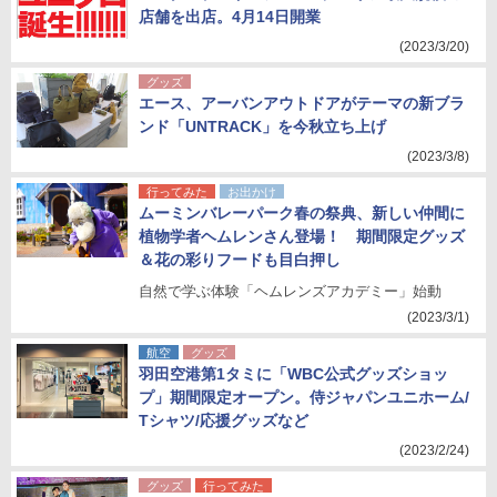
店舗を出店。4月14日開業
(2023/3/20)
グッズ
エース、アーバンアウトドアがテーマの新ブラ
ンド「UNTRACK」を今秋立ち上げ
(2023/3/8)
行ってみた
お出かけ
ムーミンバレーパーク春の祭典、新しい仲間に
植物学者ヘムレンさん登場！ 期間限定グッズ
＆花の彩りフードも目白押し
自然で学ぶ体験「ヘムレンズアカデミー」始動
(2023/3/1)
航空
グッズ
羽田空港第1タミに「WBC公式グッズショッ
プ」期間限定オープン。侍ジャパンユニホーム/
Tシャツ/応援グッズなど
(2023/2/24)
グッズ
行ってみた