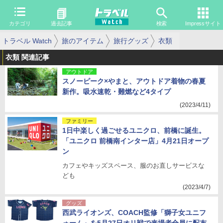
カテゴリ
過去記事
検索
Impressサイト
トラベル Watch
旅のアイテム
旅行グッズ
衣類
衣類 関連記事
アウトドア
スノーピーク×やまと、アウトドア着物の春夏
新作。吸水速乾・難燃など4タイプ
(2023/4/11)
ファミリー
1日中楽しく過ごせるユニクロ、前橋に誕生。
「ユニクロ 前橋南インター店」4月21日オープ
ン
カフェやキッズスペース、服のお直しサービスな
ども
(2023/4/7)
グッズ
西武ライオンズ、COACH監修「獅子女ユニフ