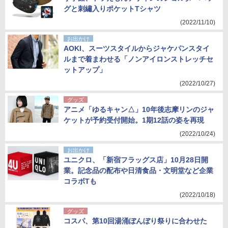
グと刺繡入りポケットTシャツ
(2022/11/10)
お出かけ
AOKI、スーツスタイルからジャケパンスタイ
ルまで着まわせる「ノンアイロンストレッチセ
ットアップ」
(2022/10/27)
グッズ
アニメ「ゆるキャン△」10年後志摩リンのジャ
ケットが予約受付開始。1期12話の姿を再現
(2022/10/24)
お出かけ
ユニクロ、「新宿フラッグス店」10月28日開
業。記念品の配布や日清食品・文明堂など企業
コラボTも
(2022/10/18)
グッズ
コスパ、第10回湯涌ぼんぼり祭りに合わせた