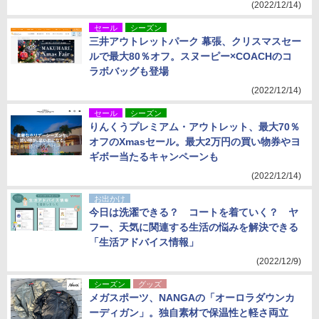
(2022/12/14)
セール
シーズン
三井アウトレットパーク 幕張、クリスマスセー
ルで最大80％オフ。スヌーピー×COACHのコ
ラボバッグも登場
(2022/12/14)
セール
シーズン
りんくうプレミアム・アウトレット、最大70％
オフのXmasセール。最大2万円の買い物券やヨ
ギボー当たるキャンペーンも
(2022/12/14)
お出かけ
今日は洗濯できる？ コートを着ていく？ ヤ
フー、天気に関連する生活の悩みを解決できる
「生活アドバイス情報」
(2022/12/9)
シーズン
グッズ
メガスポーツ、NANGAの「オーロラダウンカ
ーディガン」。独自素材で保温性と軽さ両立