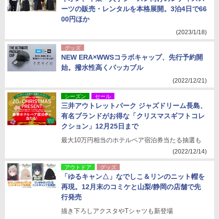
ーツの販売・レンタルを本格展開。3泊4日で66
00円ほか
(2023/1/18)
グッズ
NEW ERA×WWSコラボキャップ、先行予約開
始。撥水性高くパッカブル
(2022/12/21)
シーズン
セール
三井アウトレットパーク ジャズドリーム長島、
有名ブランドがお得な「クリスマスギフトコレ
クション」12月25日まで
最大10万円相当のホテルペア宿泊券当たる抽選も
(2022/12/14)
アウトドア
グッズ
「ゆるキャン△」なでしこ＆リンのニット帽を
再現。12月末のコミケと山梨/静岡の店舗で先
行発売
描き下ろしアクスタやTシャツも新登場