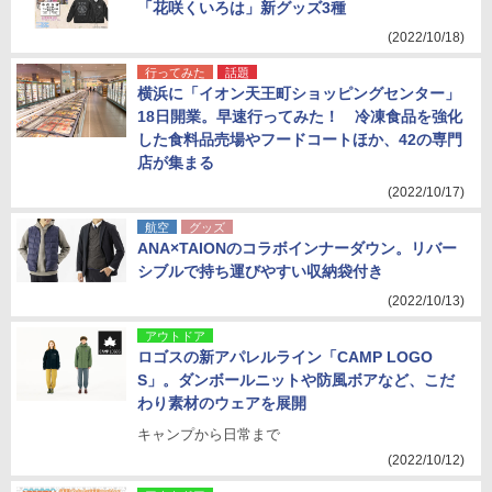
「花咲くいろは」新グッズ3種
(2022/10/18)
行ってみた
話題
横浜に「イオン天王町ショッピングセンター」
18日開業。早速行ってみた！ 冷凍食品を強化
した食料品売場やフードコートほか、42の専門
店が集まる
(2022/10/17)
航空
グッズ
ANA×TAIONのコラボインナーダウン。リバー
シブルで持ち運びやすい収納袋付き
(2022/10/13)
アウトドア
ロゴスの新アパレルライン「CAMP LOGO
S」。ダンボールニットや防風ボアなど、こだ
わり素材のウェアを展開
キャンプから日常まで
(2022/10/12)