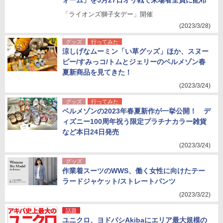
ォーム」を5月27日オリ戦で来場者全員に配布
「ライオンズ獅子女デー」開催
(2023/3/28)
グッズ
行ってみた
涼しげなムーミン「い草グッズ」ほか、スヌー
ピー/すみっコ/トムとジェリーのベルメゾン春
夏新商品を見てきた！
(2023/3/24)
グッズ
行ってみた
ベルメゾンの2023年春夏新作が一挙公開！ デ
ィズニー100周年祝う限定プラチナカラー雑貨
など本日24日発売
(2023/3/24)
グッズ
作業着スーツのWWS、働く女性に向けたテー
ラードジャケット/ストレートパンツ
(2023/3/22)
話題
ユニクロ、ヨドバシAkibaにエリア最大規模の