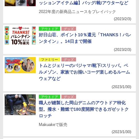
ッションアイテム編】バッグ/靴/アウターなど
2022年度の新商品ニュースをプレイバック
(2023/2/3)
アウトドア
グッズ
好日山荘、ポイント10％還元「THANKS！バレ
ンタイン」。14日まで開催
(2023/2/3)
ファミリー
グッズ
トムとジェリーのパジャマ/靴下/スリッパ。ベ
ルメゾン、家族でお揃いコーデ楽しめるルーム
ウェアなど
(2023/1/30)
アウトドア
グッズ
職人が縫製した岡山デニムのアウトドア特化
型。撥水・難燃で180度開脚できるガゼットク
ロッチ
Makuakeで販売
(2023/1/30)