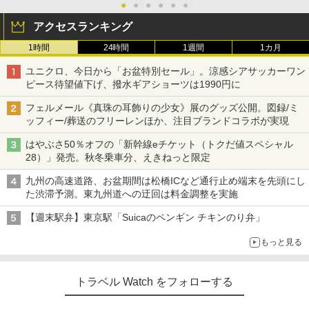
●
●
●
●
●
●
アクセスランキング
1時間
24時間
1週間
1カ月
ユニクロ、今日から「お盆特別セール」。涼感シアサッカーワン
ピース待望値下げ、撥水ギアショーツは1990円に
フェルメール《真珠の耳飾りの少女》展のグッズ公開。図録/ミ
ッフィー/葬送のフリーレンほか、注目ブランドコラボが実現
はやぶさ50％オフの「新幹線eチケット（トクだ値スペシャル
28）」発売。秋冬乗車分、えきねっと限定
九州の高速道路、お盆期間は松橋ICなど通行止め端末を先頭にし
た渋滞予測。東九州道への迂回は料金調整を実施
【週末駅弁】東京駅「Suicaのペンギン チキンのり弁」
もっと見る
トラベル Watch をフォローする