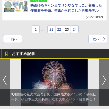
アウトドア
映画ゆるキャン△でリンやなでしこが着用した
作業着を発売。型紙から起こした再現モデル
(2022/10/12)
1
…
21
22
23
24
前へ
次へ
おすすめ記事
8月開催の花火大会まとめ。国内最大級2.4万発「幕張ビ
ーチ」や日本三大「長岡」など大型イベント目白押し！