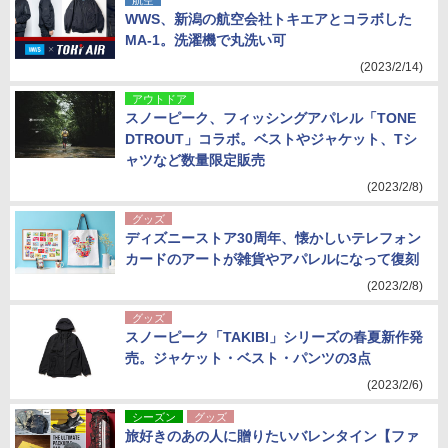
航空
WWS、新潟の航空会社トキエアとコラボした
MA-1。洗濯機で丸洗い可
(2023/2/14)
アウトドア
スノーピーク、フィッシングアパレル「TONE
DTROUT」コラボ。ベストやジャケット、Tシ
ャツなど数量限定販売
(2023/2/8)
グッズ
ディズニーストア30周年、懐かしいテレフォン
カードのアートが雑貨やアパレルになって復刻
(2023/2/8)
グッズ
スノーピーク「TAKIBI」シリーズの春夏新作発
売。ジャケット・ベスト・パンツの3点
(2023/2/6)
シーズン
グッズ
旅好きのあの人に贈りたいバレンタイン【ファ