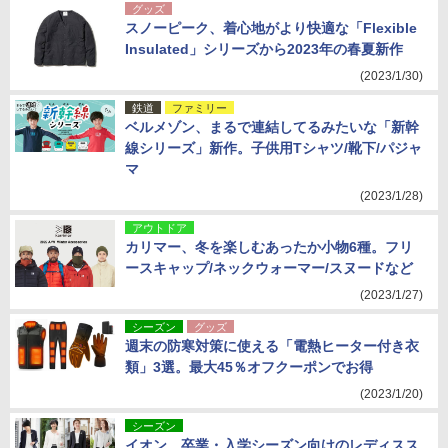
グッズ
スノーピーク、着心地がより快適な「Flexible
Insulated」シリーズから2023年の春夏新作
(2023/1/30)
鉄道
ファミリー
ベルメゾン、まるで連結してるみたいな「新幹
線シリーズ」新作。子供用Tシャツ/靴下/パジャ
マ
(2023/1/28)
アウトドア
カリマー、冬を楽しむあったか小物6種。フリ
ースキャップ/ネックウォーマー/スヌードなど
(2023/1/27)
シーズン
グッズ
週末の防寒対策に使える「電熱ヒーター付き衣
類」3選。最大45％オフクーポンでお得
(2023/1/20)
シーズン
イオン、卒業・入学シーズン向けのレディスス