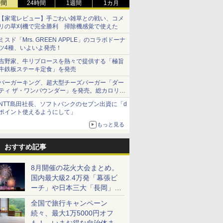
時間
24時間
1週間
1カ月
【家電レビュー】手ごわい雑草との戦い、コメ
リの草刈機で完全勝利 掃除機感覚で使えた
ミスド「Mrs. GREEN APPLE」のコラボドーナ
ツ4種、いよいよ発売！
吉野家、牛リブロースを熱々で提供する「極旨
牛鉄板ステーキ定食」を発売
バーガーキング、超大型チーズバーガー「ダー
ティ ザ・ワンパウンダー」を発売。総カロリー
約1656kcal、総重量約527g！
NTT島田社長、ソフトバンクのセブン出資に「d
ポイント使えるようにして」
もっと見る
おすすめ記事
8月開催の花火大会まとめ。
国内最大級2.4万発「幕張ビ
ーチ」や日本三大「長岡」な
ど大型イベント目白押し！
全国で旅行キャンペーン
続々、最大1万5000円オフ