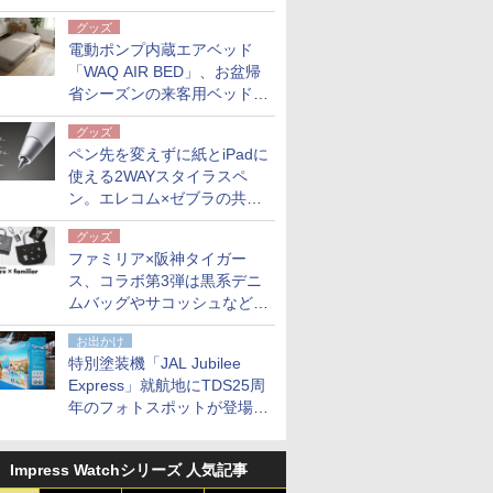
グッズ
電動ポンプ内蔵エアベッド
「WAQ AIR BED」、お盆帰
省シーズンの来客用ベッドに
も。使用後は収納バッグでコ
グッズ
ンパクトに保管
ペン先を変えずに紙とiPadに
使える2WAYスタイラスペ
ン。エレコム×ゼブラの共同
開発
グッズ
ファミリア×阪神タイガー
ス、コラボ第3弾は黒系デニ
ムバッグやサコッシュなど6
点。8月21日オンラインスト
お出かけ
アで発売
特別塗装機「JAL Jubilee
Express」就航地にTDS25周
年のフォトスポットが登場。
10月末まで青森空港に
Impress Watchシリーズ 人気記事