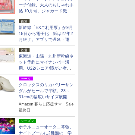
ーチ付録、大人のおしゃれ手
帖 10月号。ジャカード織の
北欧猫デザイン
鉄道
新幹線「EXご利用票」が9月
15日から電子化、紙は27年2
月終了。アプリで遅延・運休
も確認可能に
鉄道
東海道・山陽・九州新幹線ネ
ット予約にマイナンバー活
用、U22/シニア/障がい者割
を9月15日から発売
セール
クロックスのリカバリーサン
ダルがセールで半額。23～
31cmの幅広いサイズ展開、
独自のクッション素材を採用
Amazon 暮らし応援サマーSale
最終日
シーズン
ホテルニューオータニ幕張、
ナイトプールに2種類の「学