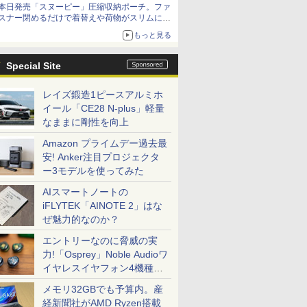
本日発売「スヌーピー」圧縮収納ポーチ。ファ
スナー閉めるだけで着替えや荷物がスリムにま
とまる
もっと見る
Special Site
レイズ鍛造1ピースアルミホ
イール「CE28 N-plus」軽量
なままに剛性を向上
Amazon プライムデー過去最
安! Anker注目プロジェクタ
ー3モデルを使ってみた
AIスマートノートの
iFLYTEK「AINOTE 2」はな
ぜ魅力的なのか？
エントリーなのに脅威の実
力!「Osprey」Noble Audioワ
イヤレスイヤフォン4機種を
一気に聴く
メモリ32GBでも予算内。産
経新聞社がAMD Ryzen搭載