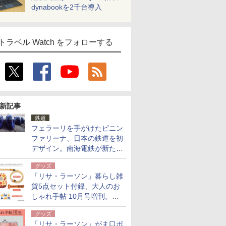
dynabookを2千台導入
トラベル Watch をフォローする
新記事
鉄道
フェラーリを手がけたピニン
ファリーナ、日本の鉄道を初
デザイン。南海電鉄が新たな
「空港特急」をなにわ筋線へ
グッズ
導入
「リサ・ラーソン」暮らし雑
貨5点セット付録、大人のお
しゃれ手帖 10月号増刊。
USBケーブルや缶ケースなど
グッズ
「リサ・ラーソン」がま口ポ