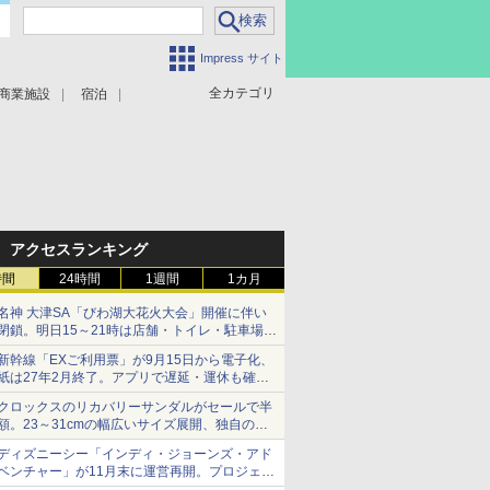
Impress サイト
全カテゴリ
商業施設
宿泊
アクセスランキング
時間
24時間
1週間
1カ月
名神 大津SA「びわ湖大花火大会」開催に伴い
閉鎖。明日15～21時は店舗・トイレ・駐車場の
利用不可
新幹線「EXご利用票」が9月15日から電子化、
紙は27年2月終了。アプリで遅延・運休も確認
可能に
クロックスのリカバリーサンダルがセールで半
額。23～31cmの幅広いサイズ展開、独自のク
ッション素材を採用
ディズニーシー「インディ・ジョーンズ・アド
ベンチャー」が11月末に運営再開。プロジェク
ションマッピングを追加、DPAは1500円