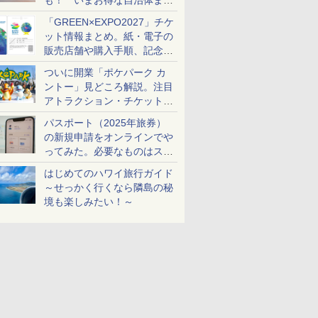
も！ いまお得な自治体まと
め
「GREEN×EXPO2027」チケ
ット情報まとめ。紙・電子の
販売店舗や購入手順、記念チ
ケットも解説
ついに開業「ポケパーク カ
ントー」見どころ解説。注目
アトラクション・チケット手
配・来場前に必要な準備は？
パスポート（2025年旅券）
の新規申請をオンラインでや
ってみた。必要なものはスマ
ホとマイナカードのみ
はじめてのハワイ旅行ガイド
～せっかく行くなら隣島の秘
境も楽しみたい！～