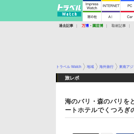
過去記事
万
博
・
園芸博
取材記事
トラベル Watch
地域
海外旅行
東南アジ
旅レポ
海のバリ・森のバリを
ートホテルでくつろぎの