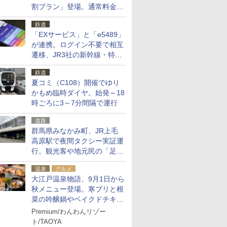
割プラン」登場。通常料金の
およそ半額でお得に夜活
鉄道
「EXサービス」と「e5489」
が連携。ログイン不要で相互
遷移、JR3社の新幹線・特急
予約をアプリで一括確認
鉄道
夏コミ（C108）開催でゆり
かもめ臨時ダイヤ。始発～18
時ごろに3～7分間隔で運行
道路
群馬県みなかみ町、JR上毛
高原駅で夜間タクシー実証運
行。観光客や地元民の「足が
ない」課題解消へ、木金土に
温泉
グルメ
2台体制
大江戸温泉物語、9月1日から
秋メニュー登場。寒ブリと根
菜の吟醸鍋やベイクドチキ
ン、ショコラ＆栗スイーツも
Premium/わんわんリゾー
食べ放題に
ト/TAOYA