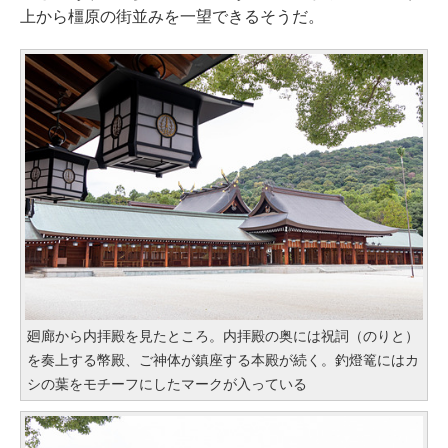
上から橿原の街並みを一望できるそうだ。
廻廊から内拝殿を見たところ。内拝殿の奥には祝詞（のりと）
を奏上する幣殿、ご神体が鎮座する本殿が続く。釣燈篭にはカ
シの葉をモチーフにしたマークが入っている