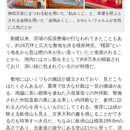
神武天皇にまつわる鮎を用いた「鮎みくじ」と、幸運を呼ぶと
される金鵄を用いた「金鵄みくじ」。かわいいフォルムが女性
に人気だとか
創建以来、宮域の拡張整備が行なわれてきたこともあ
り、約16万坪と広大な敷地を誇る橿原神宮。“橿原”とい
う地名から昔は樫の木が生い茂っていたと推測されるこ
とから、境内にはカシ類を主として約8万本が植栽され
ており、深い緑に包まれているのが特徴だ。
敷地にはいくつもの施設が建立されており、見どころ
はたくさんあるが、重厚で壮大な社殿は一見の価値があ
る。両脇に長い廻廊を連ねた入母屋造りの外拝殿、整備
された外院斎庭の奥にある美しい内拝殿など、参拝に訪
れる人の心を清々しいものにしてくれる。後背には緑が
映える畝傍山も見え、古来大和の趣を感じることができ
るのも特筆すべき点だ。ちなみに畝傍山は標高199.8mの
高さであり、北参道の途中にある登山口から登って、頂