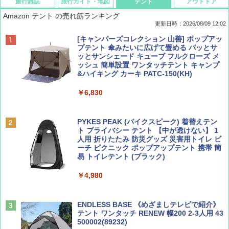
旅行雑誌
旅行ガイド・地図
テント
アウトドア
Amazon テント の売れ筋ランキング
更新日時：2026/08/09 12:02
BE-PAL(ビ-パル) 2026年 9 月号【特別付録:
地球の歩き方 スター・ウォーズ
[キャンパーズコレクション 山善] ポップアッ
SOTO ミニマル"旅"財布 ランダム2種】
プテント 傘みたいに広げて畳める パッとサ
ッとサンシェード キューブ フルクローズ メ
￥2,695
ッシュ 簡単設置 ワンタッチテント キャンプ
￥1,500
&ハイキング カーキ PATC-150(KH)
￥6,830
ディズニーファン ２０２６年 ９月号 [雑
D40 地球の歩き方 チェンマイ タイ北部の魅
誌] (ＤＩＳＮＥＹ ＦＡＮ)
力的な町 2026～2027 地球の歩き方D アジア
PYKES PEAK (パイクスピーク) 着替えテン
ト プライバシー テント 【中が透けない】 1
￥713
￥2,079
人用 折りたたみ 防災グッズ 災害用トイレ ビ
ーチ ピクニック ポップアップテント 携帯 簡
易 トイレテント (ブラック)
山と溪谷 2026年8月号「南アルプス大全」
A09 地球の歩き方 イタリア 2026～2027 地
￥4,980
球の歩き方A ヨーロッパ
￥1,540
￥2,479
ENDLESS BASE 《めざましテレビで紹介》
テント ワンタッチ RENEW 幅200 2-3人用 43
500002(89232)