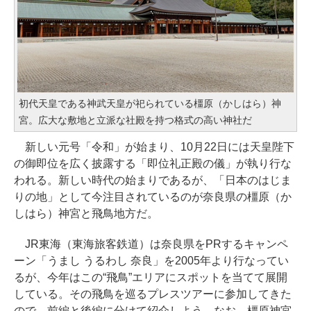
初代天皇である神武天皇が祀られている橿原（かしはら）神
宮。広大な敷地と立派な社殿を持つ格式の高い神社だ
新しい元号「令和」が始まり、10月22日には天皇陛下
の御即位を広く披露する「即位礼正殿の儀」が執り行な
われる。新しい時代の始まりであるが、「日本のはじま
りの地」として今注目されているのが奈良県の橿原（か
しはら）神宮と飛鳥地方だ。
JR東海（東海旅客鉄道）は奈良県をPRするキャンペ
ーン「うまし うるわし 奈良」を2005年より行なってい
るが、今年はこの“飛鳥”エリアにスポットを当てて展開
している。その飛鳥を巡るプレスツアーに参加してきた
ので、前編と後編に分けて紹介しよう。なお、橿原神宮