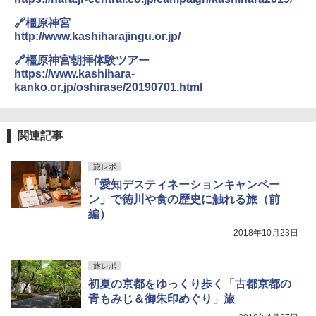
🔗橿原神宮
http://www.kashiharajingu.or.jp/
🔗橿原神宮朝拝体験ツアー
https://www.kashihara-
kanko.or.jp/oshirase/20190701.html
関連記事
旅レポ
「愛知デスティネーションキャンペー
ン」で徳川や食の歴史に触れる旅（前
編）
2018年10月23日
旅レポ
初夏の京都をゆっくり歩く「古都京都の
青もみじ＆御朱印めぐり」旅