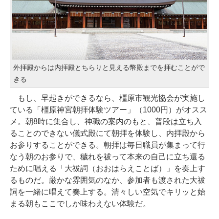
外拝殿からは内拝殿とちらりと見える幣殿までを拝むことがで
きる
もし、早起きができるなら、橿原市観光協会が実施し
ている「橿原神宮朝拝体験ツアー」（1000円）がオスス
メ。朝8時に集合し、神職の案内のもと、普段は立ち入
ることのできない儀式殿にて朝拝を体験し、内拝殿から
お参りすることができる。朝拝は毎日職員が集まって行
なう朝のお参りで、穢れを祓って本来の自己に立ち還る
ために唱える「大祓詞（おおはらえことば）」を奏上す
るものだ。厳かな雰囲気のなか、参加者も渡された大祓
詞を一緒に唱えて奏上する。清々しい空気でキリッと始
まる朝もここでしか味わえない体験だ。