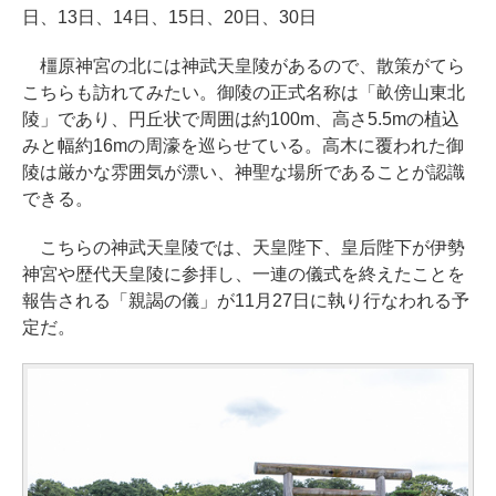
日、13日、14日、15日、20日、30日
橿原神宮の北には神武天皇陵があるので、散策がてら
こちらも訪れてみたい。御陵の正式名称は「畝傍山東北
陵」であり、円丘状で周囲は約100m、高さ5.5mの植込
みと幅約16mの周濠を巡らせている。高木に覆われた御
陵は厳かな雰囲気が漂い、神聖な場所であることが認識
できる。
こちらの神武天皇陵では、天皇陛下、皇后陛下が伊勢
神宮や歴代天皇陵に参拝し、一連の儀式を終えたことを
報告される「親謁の儀」が11月27日に執り行なわれる予
定だ。