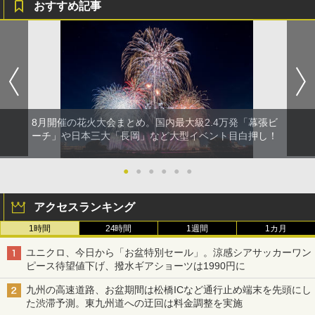
おすすめ記事
8月開催の花火大会まとめ。国内最大級2.4万発「幕張ビ
ーチ」や日本三大「長岡」など大型イベント目白押し！
●
●
●
●
●
●
アクセスランキング
1時間
24時間
1週間
1カ月
ユニクロ、今日から「お盆特別セール」。涼感シアサッカーワン
ピース待望値下げ、撥水ギアショーツは1990円に
九州の高速道路、お盆期間は松橋ICなど通行止め端末を先頭にし
た渋滞予測。東九州道への迂回は料金調整を実施