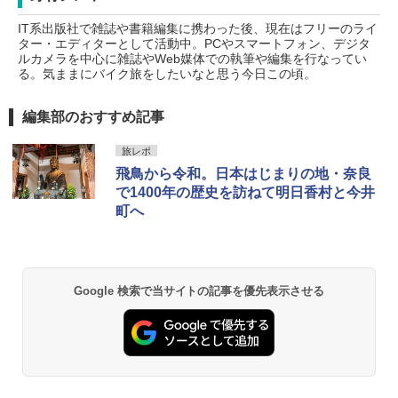
IT系出版社で雑誌や書籍編集に携わった後、現在はフリーのライ
GRANDOOR ステンレス保冷剤 2個セット 2
ター・エディターとして活動中。PCやスマートフォン、デジタ
026リニューアル 急速冷凍 空間倍増 衛生的
ルカメラを中心に雑誌やWeb媒体での執筆や編集を行なってい
コンパクト 保冷力長持ち
る。気ままにバイク旅をしたいなと思う今日この頃。
￥2,980
編集部のおすすめ記事
DEWEL パラソル 大型 ビーチ アウトドアパ
旅レポ
ラソル ガーデン サイトシート付 折りたたみ
飛鳥から令和。日本はじまりの地・奈良
防水 UVカット 4段階高さ調整 軽量 収納袋付
き
で1400年の歴史を訪ねて明日香村と今井
町へ
￥6,459
熊撃退スプレー 熊よけスプレー 熊スプレー
【日本企業販売】超強力クマ対策スプレー 30
Google 検索で当サイトの記事を優先表示させる
0ml（連続噴射30秒）110ml（連続噴射15
秒）射程5～10m 安全ロック搭載 携帯収納袋
付き ヒグマ・イノシシ対策 自治体・教育機
関の購入実績 登山・キャンプ・アウトドア・
防災用品 長期保存可能 緊急時用 日本国内発
送