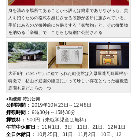
身を清める場所であることから設えは簡素でありながらも、貴
人を招くための格式を感じさせる装飾が各所に施されている。
手前にあるのが御神前にお供えする「御幣物」と、その御幣物
を納める「辛櫃」で、こちらも特別に公開される
大正6年（1917年）に建てられた勅使館は入母屋造瓦葺屋根が
特徴で、枯山水庭園の隆盛によって珍しい存在となった寝殿造
庭園も見どころの一つ
勅使館 特別公開
公開期間：
2019年10月23日～12月8日
拝観時間：
9時30分～15時30分
拝観料：
500円（未就学児童は無料）
午前中休館日：
11月1日、3日、11日、21日、12月1日
全日休館日：
10月25日、31日、11月2日、10日、12