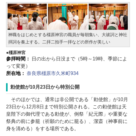
神職をはじめとする橿原神宮の職員が毎朝集い、大祓詞と神社
拝詞を奏上する。二拝二拍手一拝などの所作が美しい
橿原神宮
参拝時間：
日の出から日没まで（5時～19時、季節によ
って変更）
所在地：
奈良県橿原市久米町934
勅使館が10月23日から特別公開
そのほかでは、通常は非公開である「勅使館」が10月
23日から12月8日まで特別公開される。この勅使館は天
皇陛下の御代理である勅使が、例祭「紀元際」や重要な
祭典の前に参籠（祈願のために籠る）、潔斎（神事前に
身を清める）をする場所である。