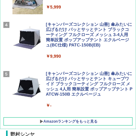
Coyote No.89 特集 星野道夫 夢見る旅
A26 地球の歩き方 チェコ ポーランド スロヴ
ァキア 2026～2027 地球の歩き方A ヨーロッ
￥5,999
パ
￥1,540
￥2,277
[キャンパーズコレクション 山善] 傘みたいに
広げるだけ パッとサッとテント ブラックコ
ーティング フルクローズ メッシュ 3-4人用
簡単設置 ポップアップテント エクルベージ
AIRLINE（エアライン）2026年9月号【特
新しい日本地理 地図・統計・移動から読み
ュ(BC仕様) PATC-150B(EB)
集】ボーイング110周年を祝して！
解く (講談社現代新書)
￥9,990
￥1,760
￥1,540
[キャンパーズコレクション 山善] 傘みたいに
広げるだけ パッとサッとテント キューブワ
イド ブラックコーティング フルクローズ メ
ッシュ 4人用 簡単設置 ポップアップテント P
ATCW-150B エクルベージュ
￥-
Amazonランキングをもっと見る
野村シンヤ