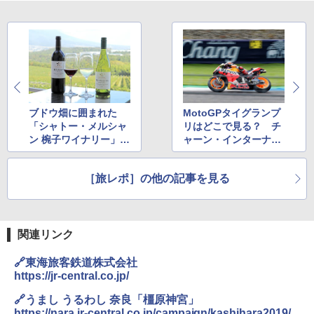
￥3,680
ポインターライト 強力 小型 緑色/赤色/青紫色
USB充電式 高精度 超長距離照射 長時間使用
可能 安全ロック付き 高安全性 金属製耐久 コ
ンパクト多機能設計 持ち運び便利 アウトド
ア/オフィス/教育現場/展示会用 緑
ブドウ畑に囲まれた
MotoGPタイグランプ
￥1,180
「シャトー・メルシャ
リはどこで見る？ チ
ン 椀子ワイナリー」で
ャーン・インターナシ
栽培から醸造までを見
ョナル・サーキット観
HYREKK 八角形タープ 防水タープ 3×4.5m
学＆試飲してみた
戦ポイントの穴場を探
ブラックラバーコーティング UPF50+ UVカ
［旅レポ］の他の記事を見る
してみた
ット 5000mm耐水圧 210D生地 遮光
￥6,579
関連リンク
🔗東海旅客鉄道株式会社
https://jr-central.co.jp/
🔗うまし うるわし 奈良「橿原神宮」
https://nara.jr-central.co.jp/campaign/kashihara2019/