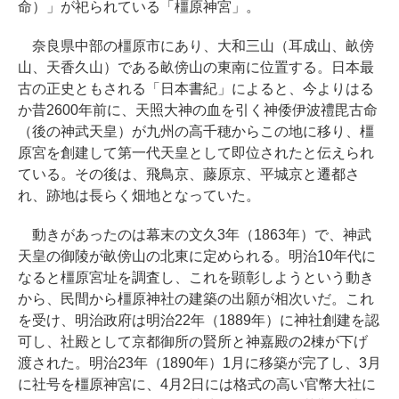
命）」が祀られている「橿原神宮」。
奈良県中部の橿原市にあり、大和三山（耳成山、畝傍
山、天香久山）である畝傍山の東南に位置する。日本最
古の正史ともされる「日本書紀」によると、今よりはる
か昔2600年前に、天照大神の血を引く神倭伊波禮毘古命
（後の神武天皇）が九州の高千穂からこの地に移り、橿
原宮を創建して第一代天皇として即位されたと伝えられ
ている。その後は、飛鳥京、藤原京、平城京と遷都さ
れ、跡地は長らく畑地となっていた。
動きがあったのは幕末の文久3年（1863年）で、神武
天皇の御陵が畝傍山の北東に定められる。明治10年代に
なると橿原宮址を調査し、これを顕彰しようという動き
から、民間から橿原神社の建築の出願が相次いだ。これ
を受け、明治政府は明治22年（1889年）に神社創建を認
可し、社殿として京都御所の賢所と神嘉殿の2棟が下げ
渡された。明治23年（1890年）1月に移築が完了し、3月
に社号を橿原神宮に、4月2日には格式の高い官幣大社に