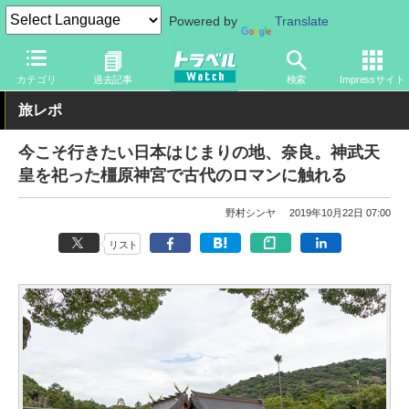
Powered by
Translate
トラベル Watch
地域
国内旅行
近畿
カテゴリ
過去記事
検索
Impressサイト
旅レポ
今こそ行きたい日本はじまりの地、奈良。神武天
皇を祀った橿原神宮で古代のロマンに触れる
野村シンヤ
2019年10月22日 07:00
リスト