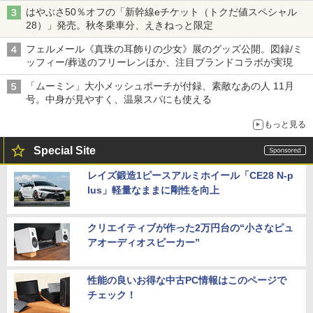
はやぶさ50％オフの「新幹線eチケット（トクだ値スペシャル
28）」発売。秋冬乗車分、えきねっと限定
フェルメール《真珠の耳飾りの少女》展のグッズ公開。図録/ミ
ッフィー/葬送のフリーレンほか、注目ブランドコラボが実現
「ムーミン」大小メッシュポーチが付録、素敵なあの人 11月
号。中身が見やすく、温泉スパにも使える
もっと見る
Special Site
レイズ鍛造1ピースアルミホイール「CE28 N-p
lus」軽量なままに剛性を向上
クリエイティブが作った2万円台の“小さなピュ
アオーディオスピーカー”
性能の良いお得な中古PC情報はこのページで
チェック！