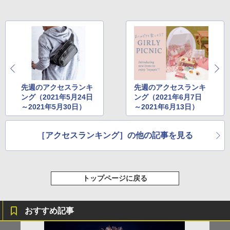
[キャンパーズコレクション 山善] 傘みたいに
着替えテント トイレテント 透けない【換気
広げるだけ パッとサッとテント キューブワ
通気窓付き】収納袋付き UVカット 防水 防災
イド ブラックコーティング フルクローズ メ
コンパクト iimono117 (ブルー)
ッシュ 4人用 簡単設置 ポップアップテント P
ATCW-150B エクルベージュ
￥3,080
￥-
先週のアクセスランキ
先週のアクセスランキ
ング（2021年5月24日
ング（2021年6月7日
～2021年5月30日）
～2021年6月13日）
［アクセスランキング］の他の記事を見る
トップページに戻る
おすすめ記事