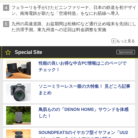
フェラーリを手がけたピニンファリーナ、日本の鉄道を初デザイ
ン。南海電鉄が新たな「空港特急」をなにわ筋線へ導入
九州の高速道路、お盆期間は松橋ICなど通行止め端末を先頭にし
た渋滞予測。東九州道への迂回は料金調整を実施
もっと見る
Special Site
性能の良いお得な中古PC情報はこのページで
チェック！
ソニーミラーレス一眼の大特集！ 見どころ記事
まとめ
鳥肌ものの「DENON HOME」サウンドを体感
した！
SOUNDPEATSのイヤカフ型イヤフォン「UU2