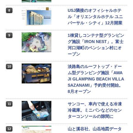
USJ隣接のオフィシャルホテ
8
ル「オリエンタルホテル ユニ
バーサル・シティ」12月開業
1棟貸しコンテナ型グランピン
9
グ施設「IRON NEST」。富士
河口湖町のペンション村にオ
ープン
淡路島のルーフトップ・ドー
10
ム型グランピング施設「AWA
JI GLAMPING BEACH VILLA
SAZANAMI」予約受付開始。
8月オープン
サンコー、車内で使える冷凍
11
冷蔵庫。ミニバンなどのセン
ターコンソールの隙間に
山と溪谷社、山岳地図データ
12