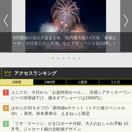
8月開催の花火大会まとめ。国内最大級2.4万発「幕張ビ
ーチ」や日本三大「長岡」など大型イベント目白押し！
●
●
●
●
●
●
アクセスランキング
1時間
24時間
1週間
1カ月
ユニクロ、今日から「お盆特別セール」。涼感シアサッカーワン
ピース待望値下げ、撥水ギアショーツは1990円に
はやぶさ50％オフの「新幹線eチケット（トクだ値スペシャル
28）」発売。秋冬乗車分、えきねっと限定
「リサ・ラーソン」がま口ポーチ付録、大人のおしゃれ手帖 10
月号。ジャカード織の北欧猫デザイン