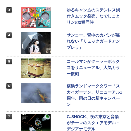
ゆるキャン△のステンレス鍋
3
付きムック発売。なでしこと
リンの2種同時
サンコー、背中のカバンが濡
4
れない「リュックガードアン
ブレラ」
コールマンがクーラーボック
5
スをリニューアル、人気カラ
ー復刻
横浜ランドマークタワー「ス
6
カイガーデン」リニューアル1
周年、雨の日の新キャンペー
ン
G-SHOCK、夜の東京と音楽
7
がテーマのスクエアモデル・
デジアナモデル