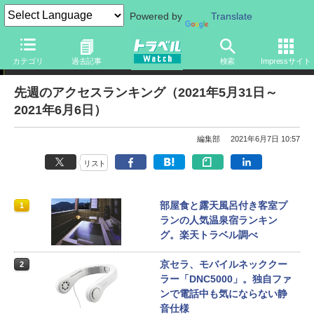
Powered by
Translate
アクセスランキング
カテゴリ
過去記事
検索
Impressサイト
先週のアクセスランキング（2021年5月31日～
2021年6月6日）
編集部
2021年6月7日 10:57
リスト
部屋食と露天風呂付き客室プ
1
ランの人気温泉宿ランキン
グ。楽天トラベル調べ
京セラ、モバイルネッククー
2
ラー「DNC5000」。独自ファ
ンで電話中も気にならない静
音仕様