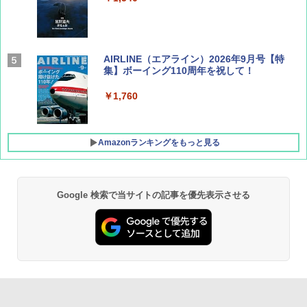
AIRLINE（エアライン）2026年9月号【特
集】ボーイング110周年を祝して！
￥1,760
Amazonランキングをもっと見る
Google 検索で当サイトの記事を優先表示させる
D40 地球の歩き方 チェンマイ タイ北部の魅
[キャンパーズコレクション 山善] ポップアッ
GRANDOOR ステンレス保冷剤 2個セット 2
力的な町 2026～2027 地球の歩き方D アジア
プテント 傘みたいに広げて畳める パッとサ
026リニューアル 急速冷凍 空間倍増 衛生的
ッとサンシェード キューブ フルクローズ メ
コンパクト 保冷力長持ち
ッシュ 簡単設置 ワンタッチテント キャンプ
￥2,079
&ハイキング カーキ PATC-150(KH)
￥2,980
￥6,831
地球の歩き方 スター・ウォーズ
BUNDOK(バンドック)ソロ ドーム 1 EX BDK
-08EX カーキ ソロキャンプ ポリエステル フ