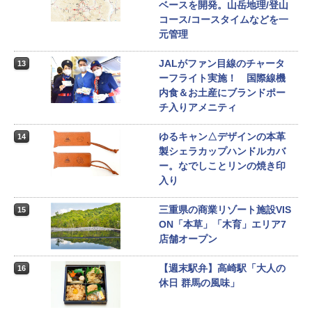
ベースを開発。山岳地理/登山
コース/コースタイムなどを一
元管理
JALがファン目線のチャータ
13
ーフライト実施！ 国際線機
内食＆お土産にブランドポー
チ入りアメニティ
ゆるキャン△デザインの本革
14
製シェラカップハンドルカバ
ー。なでしことリンの焼き印
入り
三重県の商業リゾート施設VIS
15
ON「本草」「木育」エリア7
店舗オープン
【週末駅弁】高崎駅「大人の
16
休日 群馬の風味」