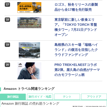
ロゴス、秋冬リリースの新製
17
品から全17種を先行販売
東京駅前に新しい飲食エリ
18
ア。「TOKYO TORCH 常盤
橋タワー」7月21日グランド
オープン
島根県のスキー場「瑞穂ハイ
19
ランド」の復活を目指したク
ラウドファンディング
PRO TREK×ELNESTコラボ
20
第2弾。屋久島の自然がテーマ
のカモフラージュ柄
Amazon トラベル関連ランキング
旅行雑誌
旅行ガイド・地図
テント
アウトドア
Amazon 旅行雑誌 の売れ筋ランキング