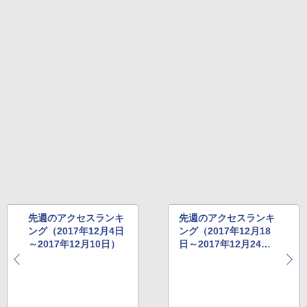
熊撃退スプレー 熊よけスプレー 熊スプレー
【日本企業販売】超強力クマ対策スプレー 30
0ml（連続噴射30秒）110ml（連続噴射15
秒）射程5～10m 安全ロック搭載 携帯収納袋
付き ヒグマ・イノシシ対策 自治体・教育機
関の購入実績 登山・キャンプ・アウトドア・
防災用品 長期保存可能 緊急時用 日本国内発
送
￥3,680
着替えテント トイレテント 透けない【換気
通気窓付き】収納袋付き UVカット 防水 防災
コンパクト iimono117 (ブルー)
先週のアクセスランキ
先週のアクセスランキ
￥3,080
ング（2017年12月4日
ング（2017年12月18
～2017年12月10日）
日～2017年12月24
日）