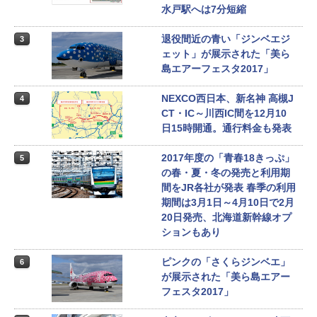
水戸駅へは7分短縮
退役間近の青い「ジンベエジ
3
ェット」が展示された「美ら
島エアーフェスタ2017」
NEXCO西日本、新名神 高槻J
4
CT・IC～川西IC間を12月10
日15時開通。通行料金も発表
2017年度の「青春18きっぷ」
5
の春・夏・冬の発売と利用期
間をJR各社が発表 春季の利用
期間は3月1日～4月10日で2月
20日発売、北海道新幹線オプ
ションもあり
ピンクの「さくらジンベエ」
6
が展示された「美ら島エアー
フェスタ2017」