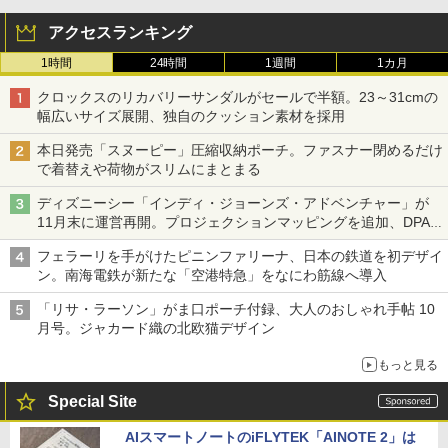
アクセスランキング
1時間
24時間
1週間
1カ月
クロックスのリカバリーサンダルがセールで半額。23～31cmの
幅広いサイズ展開、独自のクッション素材を採用
本日発売「スヌーピー」圧縮収納ポーチ。ファスナー閉めるだけ
で着替えや荷物がスリムにまとまる
ディズニーシー「インディ・ジョーンズ・アドベンチャー」が
11月末に運営再開。プロジェクションマッピングを追加、DPA
は1500円
フェラーリを手がけたピニンファリーナ、日本の鉄道を初デザイ
ン。南海電鉄が新たな「空港特急」をなにわ筋線へ導入
「リサ・ラーソン」がま口ポーチ付録、大人のおしゃれ手帖 10
月号。ジャカード織の北欧猫デザイン
もっと見る
Special Site
AIスマートノートのiFLYTEK「AINOTE 2」は