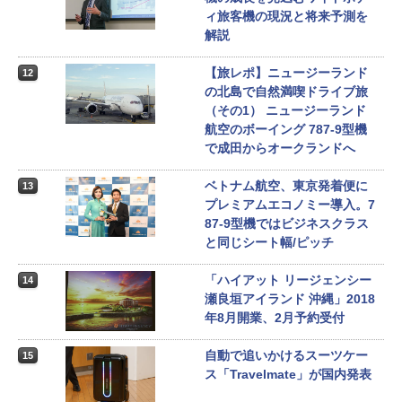
ィ旅客機の現況と将来予測を
解説
【旅レポ】ニュージーランド
12
の北島で自然満喫ドライブ旅
（その1） ニュージーランド
航空のボーイング 787-9型機
で成田からオークランドへ
ベトナム航空、東京発着便に
13
プレミアムエコノミー導入。7
87-9型機ではビジネスクラス
と同じシート幅/ピッチ
「ハイアット リージェンシー
14
瀬良垣アイランド 沖縄」2018
年8月開業、2月予約受付
自動で追いかけるスーツケー
15
ス「Travelmate」が国内発表