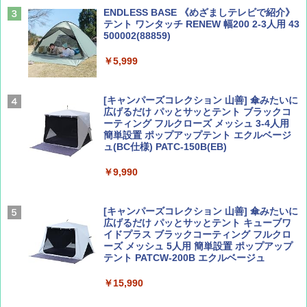
ENDLESS BASE 《めざましテレビで紹介》
テント ワンタッチ RENEW 幅200 2-3人用 43
500002(88859)
Coyote No.89 特集 星野道夫 夢見る旅
A26 地球の歩き方 チェコ ポーランド スロヴ
ァキア 2026～2027 地球の歩き方A ヨーロッ
￥5,999
パ
￥1,540
￥2,277
[キャンパーズコレクション 山善] 傘みたいに
広げるだけ パッとサッとテント ブラックコ
ーティング フルクローズ メッシュ 3-4人用
簡単設置 ポップアップテント エクルベージ
AIRLINE（エアライン）2026年9月号【特
新しい日本地理 地図・統計・移動から読み
ュ(BC仕様) PATC-150B(EB)
集】ボーイング110周年を祝して！
解く (講談社現代新書)
￥9,990
￥1,760
￥1,540
[キャンパーズコレクション 山善] 傘みたいに
広げるだけ パッとサッとテント キューブワ
イドプラス ブラックコーティング フルクロ
ーズ メッシュ 5人用 簡単設置 ポップアップ
テント PATCW-200B エクルベージュ
￥15,990