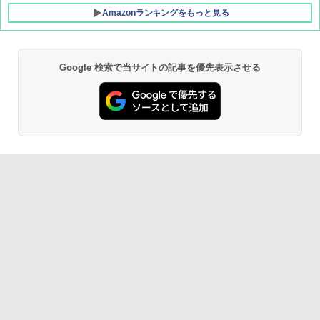
Amazonランキングをもっと見る
Google 検索で当サイトの記事を優先表示させる
BUNDOK(バンドック)ソロ ドーム 1 EX BDK
-08EX カーキ ソロキャンプ ポリエステル フ
レーム テント
￥14,800
GRANDOOR ステンレス保冷剤 2個セット 2
026リニューアル 急速冷凍 空間倍増 衛生的
コンパクト 保冷力長持ち
￥2,980
DEWEL パラソル 大型 ビーチ アウトドアパ
ラソル ガーデン サイトシート付 折りたたみ
防水 UVカット 4段階高さ調整 軽量 収納袋付
き
￥6,999