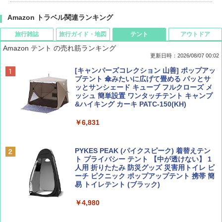
Amazon トラベル関連ランキング
旅行雑誌
旅行ガイド・地図
テント
アウトドア
Amazon テント の売れ筋ランキング
更新日時：2026/08/07 00:02
ディズニーファン ２０２６年 ９月号 [雑
D40 地球の歩き方 チェンマイ タイ北部の魅
[キャンパーズコレクション 山善] ポップアッ
誌] (ＤＩＳＮＥＹ ＦＡＮ)
力的な町 2026～2027 地球の歩き方D アジア
プテント 傘みたいに広げて畳める パッとサ
ッとサンシェード キューブ フルクローズ メ
ッシュ 簡単設置 ワンタッチテント キャンプ
￥713
￥2,079
&ハイキング カーキ PATC-150(KH)
￥6,831
BE-PAL(ビ-パル) 2026年 9 月号【特別付録:
A09 地球の歩き方 イタリア 2026～2027 地
SOTO ミニマル"旅"財布 ランダム2種】
球の歩き方A ヨーロッパ
PYKES PEAK (パイクスピーク) 着替えテン
ト プライバシー テント 【中が透けない】 1
￥1,500
￥2,479
人用 折りたたみ 防災グッズ 災害用トイレ ビ
ーチ ピクニック ポップアップテント 携帯 簡
易 トイレテント (ブラック)
山と溪谷 2026年8月号「南アルプス大全」
地球の歩き方 スター・ウォーズ
￥4,980
￥1,540
￥2,695