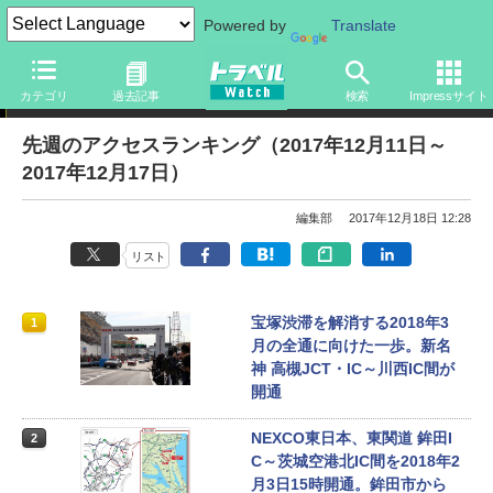
Powered by
Translate
アクセスランキング
カテゴリ
過去記事
検索
Impressサイト
先週のアクセスランキング（2017年12月11日～
2017年12月17日）
編集部
2017年12月18日 12:28
リスト
宝塚渋滞を解消する2018年3
1
月の全通に向けた一歩。新名
神 高槻JCT・IC～川西IC間が
開通
NEXCO東日本、東関道 鉾田I
2
C～茨城空港北IC間を2018年2
月3日15時開通。鉾田市から