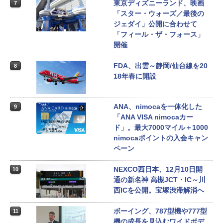
東京ディズニーランド、映画
7
「スター・ウォーズ／最後の
ジェダイ」公開に合わせて
「フィール・ザ・フォース」
開催
FDA、出雲～静岡/仙台線を20
8
18年春に開設
ANA、nimocaを一体化した
9
「ANA VISA nimocaカー
ド」。最大7000マイル＋1000
nimocaポイントの入会キャン
ペーン
NEXCO西日本、12月10日開
10
通の新名神 高槻JCT・IC～川
西ICを公開。宝塚渋滞解消へ
ボーイング、787型機や777型
11
機の成長を見込むワイドボデ