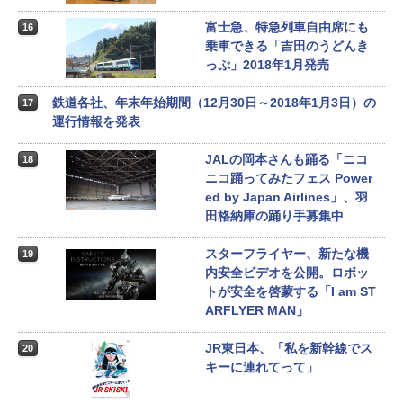
富士急、特急列車自由席にも
16
乗車できる「吉田のうどんき
っぷ」2018年1月発売
鉄道各社、年末年始期間（12月30日～2018年1月3日）の
17
運行情報を発表
JALの岡本さんも踊る「ニコ
18
ニコ踊ってみたフェス Power
ed by Japan Airlines」、羽
田格納庫の踊り手募集中
スターフライヤー、新たな機
19
内安全ビデオを公開。ロボッ
トが安全を啓蒙する「I am ST
ARFLYER MAN」
JR東日本、「私を新幹線でス
20
キーに連れてって」