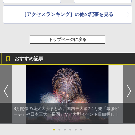
［アクセスランキング］の他の記事を見る
トップページに戻る
おすすめ記事
8月開催の花火大会まとめ。国内最大級2.4万発「幕張ビ
ーチ」や日本三大「長岡」など大型イベント目白押し！
●
●
●
●
●
●