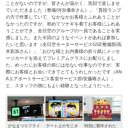
ことがないのですが、皆さんが温かく、笑顔で楽しませ
ていただきました（整備/河合優奈さん）」「普段ランプ
の方で作業していて、なかなかお客様とふれあうことが
なかったのですが、初めてツナギを着てお客様にふれあ
うことができ、全日空のグループの一員であることを実
感しました。また今回のようなイベントがあれば参加し
たいと思います（全日空モーターサービスGSE整備部/高
木彩加さん）」「おひな様とお内裏様の折り紙にメッセ
ージカードを添えてプレミアムクラスにお配りしまし
た。めったにお客様の前には出ない仕事なのですが、実
際にお客様とお会いできてとてもうれしかったです（AN
Aエアポートサービス客室サービス部/安藤唯さん）」
と、スタッフの側にもよい経験となったようだった。
ひなまつりフライ
ゲート上のモニタ
特別に製作された