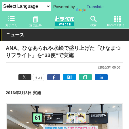
Powered by
Translate
トラベル Watch
旅の方法
空旅
飛行機
カテゴリ
過去記事
検索
Impressサイト
ニュース
ANA、ひなあられや水絵で盛り上げた「ひなまつ
りフライト」を“33便”で実施
（2016/3/4 00:00）
リスト
2016年3月3日 実施