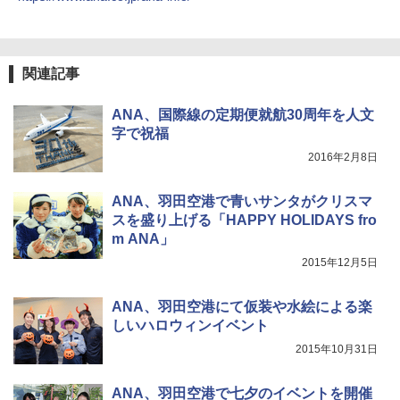
広げるだけ パッとサッとテント ブラックコ
付き ヒグマ・イノシシ対策 自治体・教育機
ーティング フルクローズ メッシュ 3-4人用
関の購入実績 登山・キャンプ・アウトドア・
簡単設置 ポップアップテント エクルベージ
防災用品 長期保存可能 緊急時用 日本国内発
新しい日本地理 地図・統計・移動から読み
ュ(BC仕様) PATC-150B(EB)
送
解く (講談社現代新書)
関連記事
￥9,990
￥3,680
￥1,540
ANA、国際線の定期便就航30周年を人文
字で祝福
[キャンパーズコレクション 山善] 傘みたいに
ポインターライト 強力 小型 緑色/赤色/青紫色
広げるだけ パッとサッとテント キューブ ブ
USB充電式 高精度 超長距離照射 長時間使用
2016年2月8日
ラックコーティング フルクローズ メッシュ 3
可能 安全ロック付き 高安全性 金属製耐久 コ
人用 簡単設置 ポップアップテント PATC-15
ンパクト多機能設計 持ち運び便利 アウトド
0B エクルベージュ
ア/オフィス/教育現場/展示会用 緑
ANA、羽田空港で青いサンタがクリスマ
スを盛り上げる「HAPPY HOLIDAYS fro
￥10,990
￥1,180
m ANA」
2015年12月5日
ANA、羽田空港にて仮装や水絵による楽
しいハロウィンイベント
2015年10月31日
ANA、羽田空港で七夕のイベントを開催