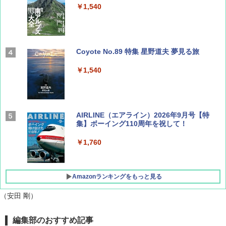
￥1,540
Coyote No.89 特集 星野道夫 夢見る旅
￥1,540
AIRLINE（エアライン）2026年9月号【特
集】ボーイング110周年を祝して！
￥1,760
Amazonランキングをもっと見る
（安田 剛）
D40 地球の歩き方 チェンマイ タイ北部の魅
[キャンパーズコレクション 山善] ポップアッ
BUNDOK(バンドック)ソロ ドーム 1 EX BDK
編集部のおすすめ記事