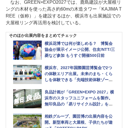
なお、GREEN×EXPO2027では、鹿島建設が大屋根リ
ングの木材を使った高さ約60mの木造タワー「KAJIMA T
REE（仮称）」を建設するほか、横浜市も出展施設での
大屋根リング再活用を検討している。
そのほか出展内容をまとめてチェック
横浜花博では何が楽しめる？ 博覧会
協会が展示イメージ公開、住友/NTT/三
菱など参加 もうすぐ開催500日前
横浜市、2027年国際園芸博覧会で2つ
の体験エリア出展。未来のまち・くら
しを体験できる「先端技術体験ゾー
ン」ほか 開催500日前発表会
良品計画が「GREEN×EXPO 2027」横
浜市のスタッフユニフォームを製作。
無印良品の「易リサイクル設計」を採
用
相鉄グループ、園芸博の出展内容を公
開。新型車両と大屋根、子供たちが遊