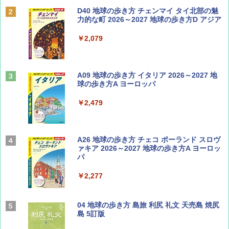
BE-PAL(ビ-パル) 2026年 9 月号【特別付録:
D40 地球の歩き方 チェンマイ タイ北部の魅
SOTO ミニマル"旅"財布 ランダム2種】
力的な町 2026～2027 地球の歩き方D アジア
￥1,500
￥2,079
ディズニーファン ２０２６年 ９月号 [雑
A09 地球の歩き方 イタリア 2026～2027 地
誌] (ＤＩＳＮＥＹ ＦＡＮ)
球の歩き方A ヨーロッパ
￥713
￥2,479
山と溪谷 2026年8月号「南アルプス大全」
A26 地球の歩き方 チェコ ポーランド スロヴ
ァキア 2026～2027 地球の歩き方A ヨーロッ
パ
￥1,540
￥2,277
サライ 2026年 9月号 [雑誌]
04 地球の歩き方 島旅 利尻 礼文 天売島 焼尻
島 5訂版
￥600