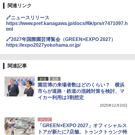
ト プライバシー テント 【中が透けない】 1
関連リンク
人用 折りたたみ 防災グッズ 災害用トイレ ビ
￥680
ーチ ピクニック ポップアップテント 携帯 簡
🔗ニュースリリース
易 トイレテント (オリーブ)
https://www.pref.kanagawa.jp/docs/f6k/prs/r7471097.h
tml
￥4,836
熊撃退スプレー 熊よけスプレー 熊スプレー
【日本企業販売】超強力クマ対策スプレー 30
🔗2027年国際園芸博覧会（GREEN×EXPO 2027）
0ml（連続噴射30秒）110ml（連続噴射15
https://expo2027yokohama.or.jp/
秒）射程5～10m 安全ロック搭載 携帯収納袋
[キャンパーズコレクション 山善] 傘みたいに
付き ヒグマ・イノシシ対策 自治体・教育機
広げるだけ パッとサッとテント ブラックコ
関の購入実績 登山・キャンプ・アウトドア・
ーティング フルクローズ メッシュ 3-4人用
防災用品 長期保存可能 緊急時用 日本国内発
簡単設置 ポップアップテント エクルベージ
関連記事
送
ュ(BC仕様) PATC-150B(EB)
鉄道
道路
￥3,680
￥9,990
園芸博の来場者数はどのくらい？ 横浜
市らが道路・鉄道の混雑対策を検討、マ
ポインターライト 強力 小型 緑色/赤色/青紫色
イカー利用は3割想定
[キャンパーズコレクション 山善] 傘みたいに
USB充電式 高精度 超長距離照射 長時間使用
広げるだけ パッとサッとテント キューブワ
2025年12月23日
可能 安全ロック付き 高安全性 金属製耐久 コ
イド ブラックコーティング フルクローズ メ
ンパクト多機能設計 持ち運び便利 アウトド
ッシュ 4人用 簡単設置 ポップアップテント P
ア/オフィス/教育現場/展示会用 緑
ATCW-150B エクルベージュ
グッズ
「GREEN×EXPO 2027」オフィシャルス
￥1,180
￥-
トアが新たに7店舗。トゥンクトゥンク特