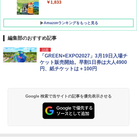
￥1,833
Amazonランキングをもっと見る
編集部のおすすめ記事
[キャンパーズコレクション 山善] ポップアッ
DEWEL パラソル 大型 ビーチ アウトドアパ
話題
プテント 傘みたいに広げて畳める パッとサ
ラソル ガーデン サイトシート付 折りたたみ
「GREEN×EXPO2027」3月19日入場チ
ッとサンシェード キューブ フルクローズ メ
防水 UVカット 4段階高さ調整 軽量 収納袋付
ケット販売開始。早割1日券は大人4900
ッシュ 簡単設置 ワンタッチテント キャンプ
き
円、紙チケットは＋100円
&ハイキング カーキ PATC-150(KH)
￥6,459
￥6,841
GRANDOOR ステンレス保冷剤 2個セット 2
Google 検索で当サイトの記事を優先表示させる
ENDLESS BASE 《めざましテレビで紹介》
026リニューアル 急速冷凍 空間倍増 衛生的
テント ワンタッチ RENEW 幅200 2-3人用 43
コンパクト 保冷力長持ち
500002(88859)
￥2,980
￥5,999
Across やわらか保冷剤 日本製 固まらない 1
PYKES PEAK (パイクスピーク) 着替えテン
1cm ソフト 2個セット (2個セット)