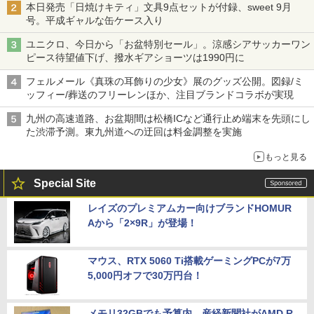
本日発売「日焼けキティ」文具9点セットが付録、sweet 9月
号。平成ギャルな缶ケース入り
ユニクロ、今日から「お盆特別セール」。涼感シアサッカーワン
ピース待望値下げ、撥水ギアショーツは1990円に
フェルメール《真珠の耳飾りの少女》展のグッズ公開。図録/ミ
ッフィー/葬送のフリーレンほか、注目ブランドコラボが実現
九州の高速道路、お盆期間は松橋ICなど通行止め端末を先頭にし
た渋滞予測。東九州道への迂回は料金調整を実施
もっと見る
Special Site
レイズのプレミアムカー向けブランドHOMUR
Aから「2×9R」が登場！
マウス、RTX 5060 Ti搭載ゲーミングPCが7万
5,000円オフで30万円台！
メモリ32GBでも予算内。産経新聞社がAMD R