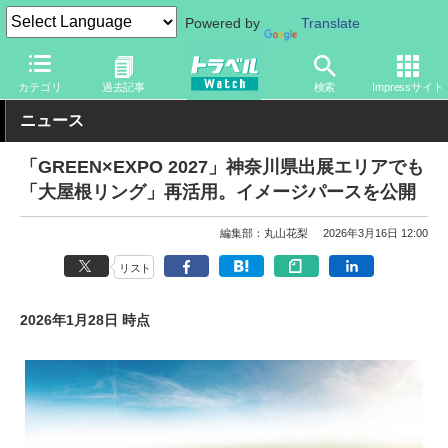
Powered by
Translate
トラベル Watch
イベント
国際博覧会
2027年国際園芸博覧会
カテゴリ
過去記事
検索
Impressサイト
ニュース
「GREEN×EXPO 2027」神奈川県出展エリアでも
「大屋根リング」再活用。イメージパースを公開
編集部：丸山花梨
2026年3月16日 12:00
リスト
2026年1月28日 時点