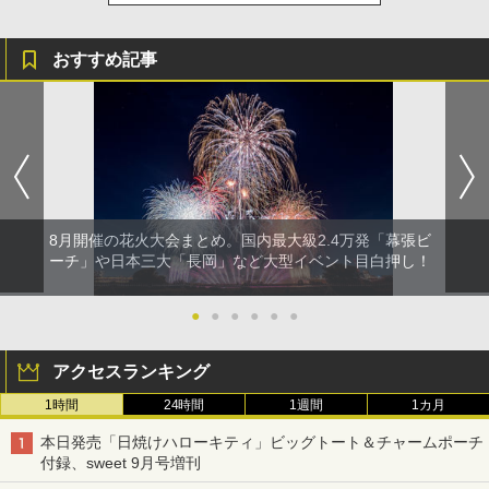
おすすめ記事
8月開催の花火大会まとめ。国内最大級2.4万発「幕張ビ
ーチ」や日本三大「長岡」など大型イベント目白押し！
●
●
●
●
●
●
アクセスランキング
1時間
24時間
1週間
1カ月
本日発売「日焼けハローキティ」ビッグトート＆チャームポーチ
付録、sweet 9月号増刊