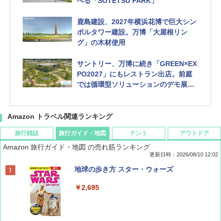
べる「SOTETSU PARK」
鹿島建設、2027年横浜花博で巨大シン
ボルタワー建設。万博「大屋根リン
グ」の木材使用
サントリー、万博に続き「GREEN×EX
PO2027」にもレストラン出店。前庭
では循環型ソリューションのデモ展示
も
Amazon トラベル関連ランキング
旅行雑誌
旅行ガイド・地図
テント
アウトドア
Amazon 旅行ガイド・地図 の売れ筋ランキング
更新日時：2026/08/10 12:02
BE-PAL(ビ-パル) 2026年 10 月号【特別付録:
地球の歩き方 スター・ウォーズ
ノルディスク 4ホール鋳鉄スキレット】
￥2,695
￥1,540