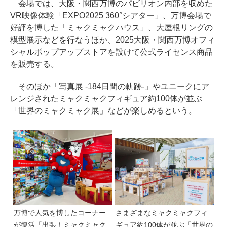
会場では、大阪・関西万博のパビリオン内部を収めた
VR映像体験「EXPO2025 360°シアター」、万博会場で
好評を博した「ミャクミャクハウス」、大屋根リングの
模型展示などを行なうほか、2025大阪・関西万博オフィ
シャルポップアップストアを設けて公式ライセンス商品
を販売する。
そのほか「写真展 -184日間の軌跡-」やユニークにア
レンジされたミャクミャクフィギュア約100体が並ぶ
「世界のミャクミャク展」などが楽しめるという。
万博で人気を博したコーナー
さまざまなミャクミャクフィ
が復活「出張！ミャクミャク
ギュア約100体が並ぶ「世界の