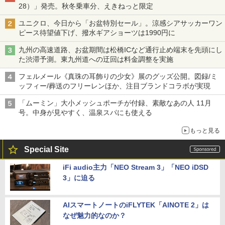
28）」発売。秋冬乗車分、えきねっと限定
ユニクロ、今日から「お盆特別セール」。涼感シアサッカーワン
ピース待望値下げ、撥水ギアショーツは1990円に
九州の高速道路、お盆期間は松橋ICなど通行止め端末を先頭にし
た渋滞予測。東九州道への迂回は料金調整を実施
フェルメール《真珠の耳飾りの少女》展のグッズ公開。図録/ミ
ッフィー/葬送のフリーレンほか、注目ブランドコラボが実現
「ムーミン」大小メッシュポーチが付録、素敵なあの人 11月
号。中身が見やすく、温泉スパにも使える
もっと見る
Special Site
iFi audio主力「NEO Stream 3」「NEO iDSD
3」に迫る
AIスマートノートのiFLYTEK「AINOTE 2」は
なぜ魅力的なのか？