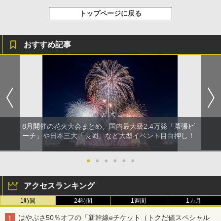
トップページに戻る
おすすめ記事
8月開催の花火大会まとめ。国内最大級2.4万発「幕張ビ
ーチ」や日本三大「長岡」など大型イベント目白押し！
●
●
●
●
●
●
アクセスランキング
1時間
24時間
1週間
1カ月
はやぶさ50％オフの「新幹線eチケット（トクだ値スペシャル