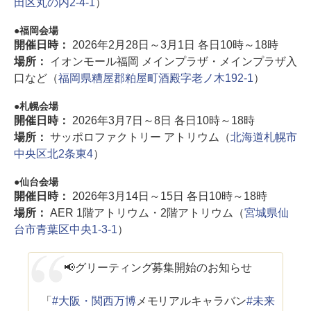
田区丸の内2-4-1
）
福岡会場
開催日時：
2026年2月28日～3月1日 各日10時～18時
場所：
イオンモール福岡 メインプラザ・メインプラザ入
口など（
福岡県糟屋郡粕屋町酒殿字老ノ木192-1
）
札幌会場
開催日時：
2026年3月7日～8日 各日10時～18時
場所：
サッポロファクトリー アトリウム（
北海道札幌市
中央区北2条東4
）
仙台会場
開催日時：
2026年3月14日～15日 各日10時～18時
場所：
AER 1階アトリウム・2階アトリウム（
宮城県仙
台市青葉区中央1-3-1
）
📢グリーティング募集開始のお知らせ
「
#大阪・関西万博
メモリアルキャラバン
#未来