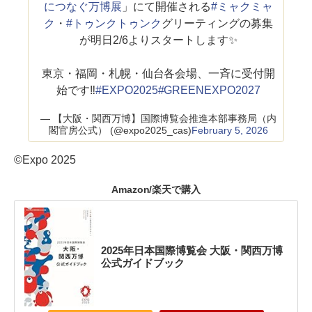
につなぐ万博展
」にて開催される
#ミャクミャ
ク
・
#トゥンクトゥンク
グリーティングの募集
が明日2/6よりスタートします✨
東京・福岡・札幌・仙台各会場、一斉に受付開
始です‼️
#EXPO2025
#GREENEXPO2027
— 【大阪・関西万博】国際博覧会推進本部事務局（内
閣官房公式） (@expo2025_cas)
February 5, 2026
©Expo 2025
Amazon/楽天で購入
2025年日本国際博覧会 大阪・関西万博
公式ガイドブック