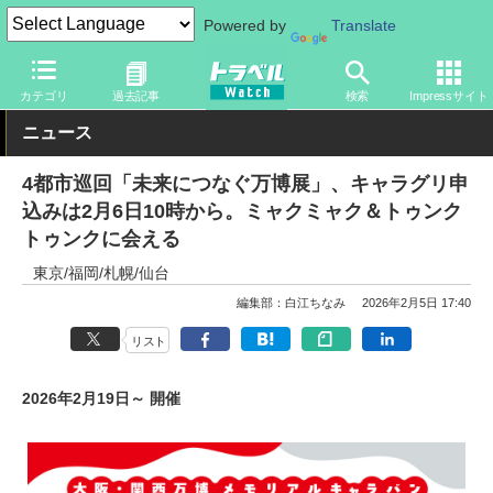
Powered by
Translate
トラベル Watch
イベント
国際博覧会
2025年大阪・関西万博
カテゴリ
過去記事
検索
Impressサイト
ニュース
4都市巡回「未来につなぐ万博展」、キャラグリ申
込みは2月6日10時から。ミャクミャク＆トゥンク
トゥンクに会える
東京/福岡/札幌/仙台
編集部：白江ちなみ
2026年2月5日 17:40
リスト
2026年2月19日～ 開催