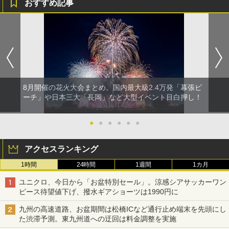
おすすめ記事
8月開催の花火大会まとめ。国内最大級2.4万発「幕張ビ
ーチ」や日本三大「長岡」など大型イベント目白押し！
●
●
●
●
●
●
アクセスランキング
1時間
24時間
1週間
1カ月
ユニクロ、今日から「お盆特別セール」。涼感シアサッカーワン
ピース待望値下げ、撥水ギアショーツは1990円に
九州の高速道路、お盆期間は松橋ICなど通行止め端末を先頭にし
た渋滞予測。東九州道への迂回は料金調整を実施