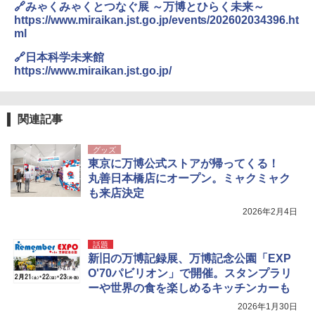
🔗みゃくみゃくとつなぐ展 ～万博とひらく未来～
https://www.miraikan.jst.go.jp/events/202602034396.ht
ml
🔗日本科学未来館
https://www.miraikan.jst.go.jp/
関連記事
グッズ
東京に万博公式ストアが帰ってくる！
丸善日本橋店にオープン。ミャクミャク
も来店決定
2026年2月4日
話題
新旧の万博記録展、万博記念公園「EXP
O'70パビリオン」で開催。スタンプラリ
ーや世界の食を楽しめるキッチンカーも
2026年1月30日