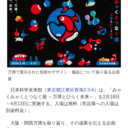
万博で展示された技術やデザイン・施設について振り返る企画
展
日本科学未来館（
東京都江東区青海2-3-6
）は、「みゃ
くみゃくとつなぐ展 ～万博とひらく未来～」を2月18日
～4月13日に実施する。入場は無料（常設展への入場は
別途料金）。
大阪・関西万博を振り返り、その成果を伝える企画