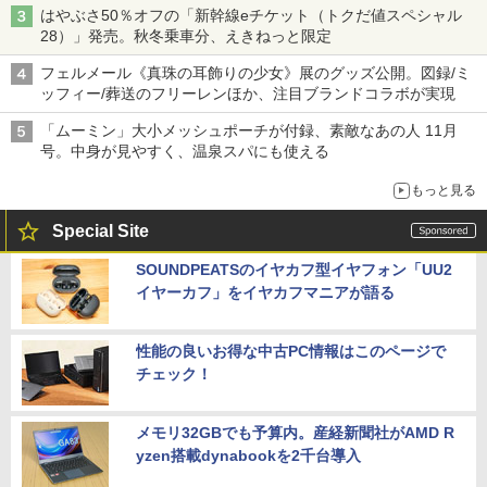
はやぶさ50％オフの「新幹線eチケット（トクだ値スペシャル
28）」発売。秋冬乗車分、えきねっと限定
フェルメール《真珠の耳飾りの少女》展のグッズ公開。図録/ミ
ッフィー/葬送のフリーレンほか、注目ブランドコラボが実現
「ムーミン」大小メッシュポーチが付録、素敵なあの人 11月
号。中身が見やすく、温泉スパにも使える
もっと見る
Special Site
SOUNDPEATSのイヤカフ型イヤフォン「UU2
イヤーカフ」をイヤカフマニアが語る
性能の良いお得な中古PC情報はこのページで
チェック！
メモリ32GBでも予算内。産経新聞社がAMD R
yzen搭載dynabookを2千台導入