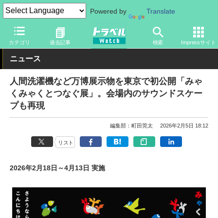
Powered by
Translate
トラベル Watch
イベント
国際博覧会
2025年大阪・関西万博
カテゴリ
過去記事
検索
Impressサイト
ニュース
人間洗濯機など万博展示物を東京で初公開「みゃ
くみゃくとつなぐ展」。会場内のサウンドスケー
プも再現
編集部：町田莞太
2026年2月5日 18:12
リスト
2026年2月18日～4月13日 実施