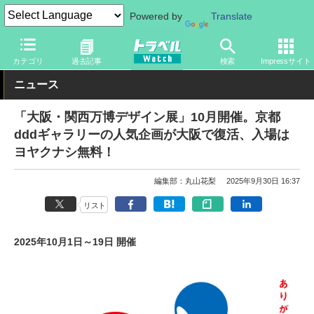
Powered by
Translate
トラベル Watch
イベント
国際博覧会
2025年大阪・関西万博
カテゴリ
過去記事
検索
Impressサイト
ニュース
「大阪・関西万博デザイン展」10月開催。京都
dddギャラリーの人気企画が大阪で復活、入場は
ヨヤクナシ無料！
編集部：丸山花梨
2025年9月30日 16:37
リスト
2025年10月1日～19日 開催