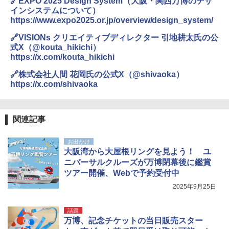
🔗EXPO 2025 Design System（大阪・関西万博のデザ
インシステムについて）
https://www.expo2025.or.jp/overview/design_system/
🔗VISIONs クリエイティブディレクター 引地耕太氏の公
式X（@kouta_hikichi）
https://x.com/kouta_hikichi
🔗株式会社人間 花岡氏の公式X（@shivaoka）
https://x.com/shivaoka
関連記事
お出かけ
大阪湾から大屋根リングを見よう！ ユ
ニバーサルクルーズが万博閉幕後に鑑賞
ツアー開催、Webで予約受付中
2025年9月25日
話題
万博、記念チケットの当日販売スター