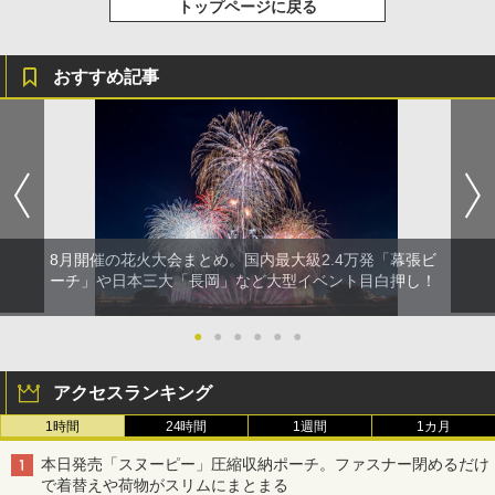
トップページに戻る
おすすめ記事
8月開催の花火大会まとめ。国内最大級2.4万発「幕張ビ
ーチ」や日本三大「長岡」など大型イベント目白押し！
●
●
●
●
●
●
アクセスランキング
1時間
24時間
1週間
1カ月
本日発売「スヌーピー」圧縮収納ポーチ。ファスナー閉めるだけ
で着替えや荷物がスリムにまとまる