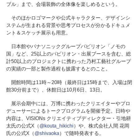
ブル」まで、会場装飾の全体像を楽しめるという。
そのほかロゴマークや公式キャラクター、デザインシ
ステムが生まれる背景や思考プロセスが分かるドキュメ
ント＆スケッチ展示も用意。
日本館やパナソニックグループパビリオン「ノモの
国」など、25以上のパビリオン・出展ブースを含む、総
計50以上のプロジェクトに携わった乃村工藝社グループ
の実績の一部と製作過程も披露するとのこと。
開館時間は11時～20時（最終日は15時まで、入場は閉
館30分前まで）、休館日は10月6日、13日。
展示会期中には、万博に携わったクリエイターやプロ
デューサーによるトークプログラムを開催予定。日時や
内容は、VISIONs クリエイティブディレクター・引地耕
太氏の公式X（
@kouta_hikichi
）や、株式会社人間 花岡
氏の公式X（
@shivaoka
）で随時発表する。