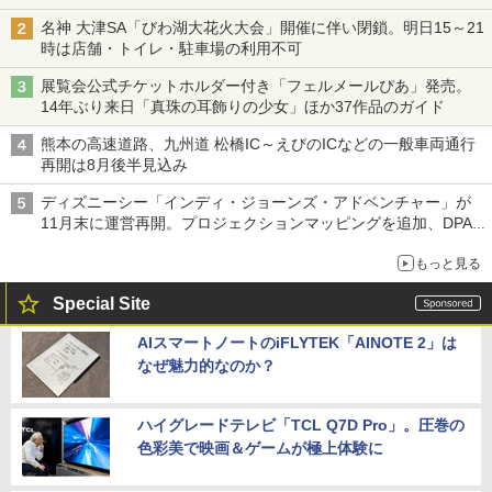
名神 大津SA「びわ湖大花火大会」開催に伴い閉鎖。明日15～21
時は店舗・トイレ・駐車場の利用不可
展覧会公式チケットホルダー付き「フェルメールぴあ」発売。
14年ぶり来日「真珠の耳飾りの少女」ほか37作品のガイド
熊本の高速道路、九州道 松橋IC～えびのICなどの一般車両通行
再開は8月後半見込み
ディズニーシー「インディ・ジョーンズ・アドベンチャー」が
11月末に運営再開。プロジェクションマッピングを追加、DPA
は1500円
もっと見る
Special Site
AIスマートノートのiFLYTEK「AINOTE 2」は
なぜ魅力的なのか？
ハイグレードテレビ「TCL Q7D Pro」。圧巻の
色彩美で映画＆ゲームが極上体験に