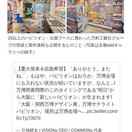
25以上のパビリオン・出展ブースに携わった乃村工藝社グルー
プの実績と製作過程も公開するとのこと（写真は京都dddギャ
ラリーの様子）
【重大発表＆拡散希望】「ありがとう。また
ね。」もはや、パビリオンはおろか、万博会場
にも入れない状況が続いていますが、なんと...!
万博閉幕間際のこのタイミングである"明日"か
ら大阪に「新しいパビリオン」が生まれます!
「大阪・関西万博デザイン展」万博サテライト
パビリオン。場所は万博会場へ…
pic.twitter.com/
RcTp7397ll
— 引地耕太 | VISIONs CEO / COMMONs 代表