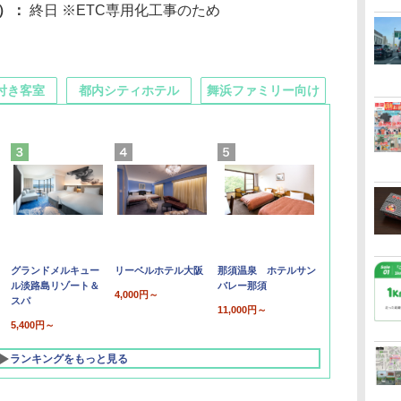
り）：
終日 ※ETC専用化工事のため
付き客室
都内シティホテル
舞浜ファミリー向け
グランドメルキュー
リーベルホテル大阪
那須温泉 ホテルサン
ル淡路島リゾート＆
バレー那須
4,000円～
スパ
11,000円～
5,400円～
ランキングをもっと見る