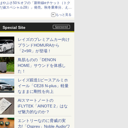
はやぶさ50％オフの「新幹線eチケット（トク
だ値スペシャル28）」発売。秋冬乗車分、えき
ねっと限定
もっと見る
Special Site
レイズのプレミアムカー向け
ブランドHOMURAから
「2×9R」が登場！
鳥肌ものの「DENON
HOME」サウンドを体感し
た！
レイズ鍛造1ピースアルミホ
イール「CE28 N-plus」軽量
なままに剛性を向上
AIスマートノートの
iFLYTEK「AINOTE 2」はな
ぜ魅力的なのか？
エントリーなのに脅威の実
力!「Osprey」Noble Audioワ