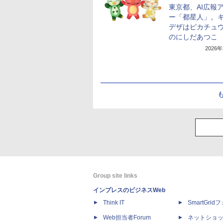
東京都、AI広報
ー「都星人」。
デザはピカチュ
のにしだあつこ
2026
Group site links
インプレスのビジネスWeb
Think IT
SmartGri
Web担当者Forum
ネットショ