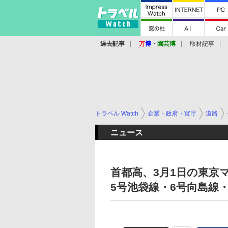
過去記事
万
博
・
園芸博
取材記事
トラベル Watch
企業・政府・官庁
道路
ニュース
首都高、3月1日の東京マ
5号池袋線・6号向島線