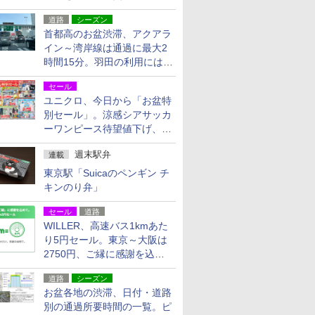
活動・復旧支援
道路
シーズン
首都高のお盆渋滞、アクアラ
イン～湾岸線は通過に最大2
時間15分。羽田の利用には
「空港西出口」の利用検討を
セール
ユニクロ、今日から「お盆特
別セール」。涼感シアサッカ
ーワンピース待望値下げ、撥
水ギアショーツは1990円に
週末駅弁
連載
東京駅「Suicaのペンギン チ
キンのり弁」
セール
道路
WILLER、高速バス1kmあた
り5円セール。東京～大阪は
2750円、ご縁に感謝を込め
た20周年記念キャンペーン
道路
シーズン
お盆各地の渋滞、日付・道路
別の通過所要時間の一覧。ピ