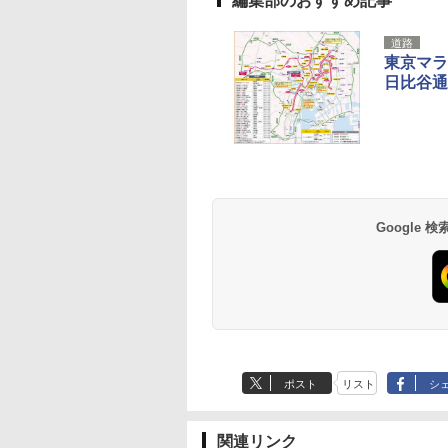
編集部のおすすめ記事
道路
東京マラ
日比谷通
草津温泉 ホテル櫻
品川プリンスホテル
グランドニッコー東
海のサウナ＆スパ
東京ドームホテル
シェラトン・グラン
井
京ベイ 舞浜
オールインクルーシ
デ・トーキョーベ
7,037円～
7,980円～
ブ 島原温泉ホテル
イ・ホテル
14,300円～
6,800円～
南風楼
10,450円～
7,950円～
Google
ポスト
リスト
シ
関連リンク