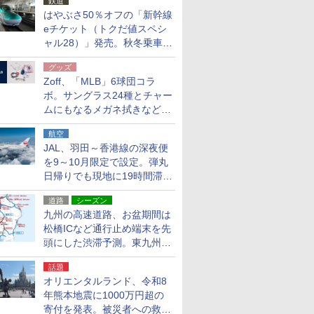
鉄道
はやぶさ50％オフの「新幹線
eチケット（トクだ値スペシ
ャル28）」発売。秋冬乗車
分、えきねっと限定
グッズ
Zoff、「MLB」6球団コラ
ボ。サングラス24種とチャー
ムにもなるメガネ拭きなど雑
貨24種
航空
JAL、羽田～香港線の深夜便
を9～10月限定で設定。弾丸
日帰りでも現地に19時間滞在
できる
道路
シーズン
九州の高速道路、お盆期間は
松橋ICなど通行止め端末を先
頭にした渋滞予測。東九州道
への迂回は料金調整を実施
話題
オリエンタルランド、令和8
年熊本地震に1000万円超の
寄付を発表。被災者への救援