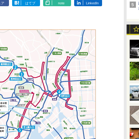
ェア
はてブ
note
LinkedIn