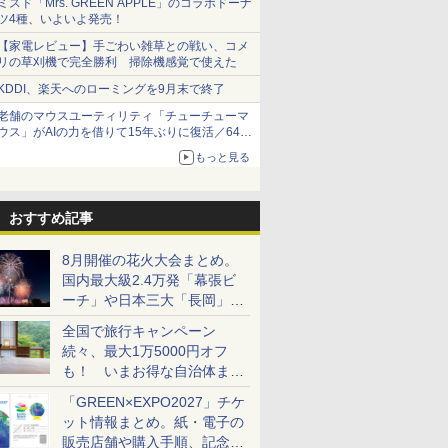
ミスド「Mrs. GREEN APPLE」のコラボドーナ
ツ4種、いよいよ発売！
【家電レビュー】手ごわい雑草との戦い、コメ
リの草刈機で完全勝利 掃除機感覚で使えた
KDDI、楽天へのローミングを9月末で終了
老舗のマウスユーティリティ「チューチューマ
ウス」がAIの力を借りて15年ぶりに復活／64bit
化、Windows 10/11、「Chrome」も走り回
もっと見る
る。復活記念で2026年末まで500円
おすすめ記事
8月開催の花火大会まとめ。
国内最大級2.4万発「幕張ビ
ーチ」や日本三大「長岡」な
ど大型イベント目白押し！
全国で旅行キャンペーン
続々、最大1万5000円オフ
も！ いまお得な自治体まと
め
「GREEN×EXPO2027」チケ
ット情報まとめ。紙・電子の
販売店舗や購入手順、記念チ