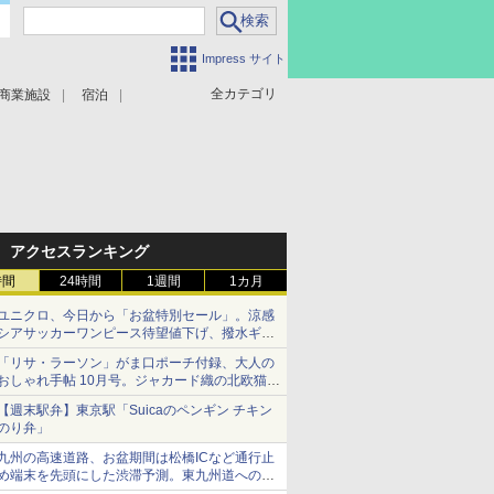
Impress サイト
全カテゴリ
商業施設
宿泊
アクセスランキング
時間
24時間
1週間
1カ月
ユニクロ、今日から「お盆特別セール」。涼感
シアサッカーワンピース待望値下げ、撥水ギア
ショーツは1990円に
「リサ・ラーソン」がま口ポーチ付録、大人の
おしゃれ手帖 10月号。ジャカード織の北欧猫デ
ザイン
【週末駅弁】東京駅「Suicaのペンギン チキン
のり弁」
九州の高速道路、お盆期間は松橋ICなど通行止
め端末を先頭にした渋滞予測。東九州道への迂
回は料金調整を実施