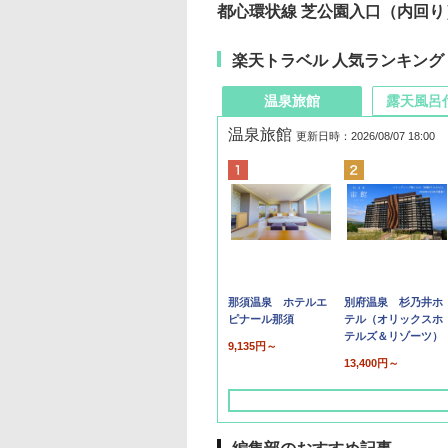
都心環状線 芝公園入口（内回
楽天トラベル 人気ランキング
温泉旅館
露天風呂
温泉旅館
更新日時：2026/08/07 18:00
那須温泉 ホテルエ
別府温泉 杉乃井ホ
ピナール那須
テル（オリックスホ
テルズ＆リゾーツ）
9,135円～
13,400円～