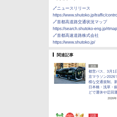
🔗ニュースリリース
https://www.shutoko.jp/traffic/con
🔗首都高道路交通状況マップ
https://search.shutoko-eng.jp/rtmap
🔗首都高速道路株式会社
https://www.shutoko.jp/
関連記事
道路
都営バス、3月1
京マラソン2026
模な交通規制。
日本橋・浅草・
どで運休や迂回
2026
話題