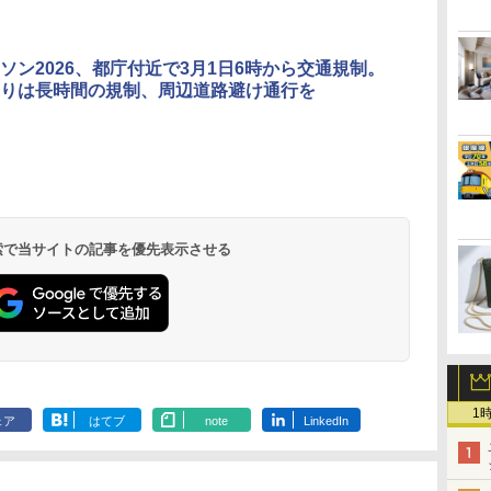
ソン2026、都庁付近で3月1日6時から交通規制。
りは長時間の規制、周辺道路避け通行を
北陸 福井 あわら
品川プリンスホテ
舞浜ビューホテル
箱根湯本温泉 ホテ
ホテルトラスティ東
オリエンタルホテル
下呂温泉 水明館
住友不動産ホテル ヴ
東京ベイ舞浜ホテル
温泉 清風荘（北陸
ル イーストタワー
ｂｙ ＨＵＬＩＣ
ル おかだ
京ベイサイド
東京ベイ
ィラフォンテーヌグラ
ファーストリゾート
8,250円～
最大級の庭園露天風
（旧：東京ベイ舞浜
ンド東京有明
9,958円～
11,200円～
5,450円～
5,200円～
4,290円～
呂の宿 清風荘）
ホテル）
19,541円～
5,758円～
6,070円～
 検索で当サイトの記事を優先表示させる
1
ェア
はてブ
note
LinkedIn