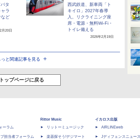
アバタ
西武鉄道、新車両「ト
キャラ
キイロ」2027年春導
ウなど
入。リクライニング座
席・電源・無料Wi-Fi・
トイレ備える
年2月20日
2026年2月19日
もっと関連記事を見る
トップページに戻る
Rittor Music
イカロス出版
dフォーラム
リットーミュージック
AIRLINEweb
ップ担当者フォーラム
楽器探そう!デジマート
Jディフェンスニュー