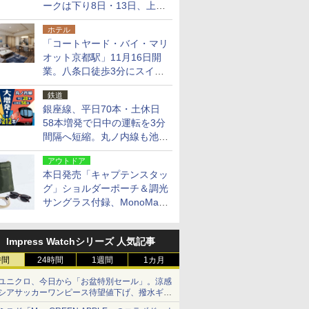
ークは下り8日・13日、上り
14日・15日
ホテル
「コートヤード・バイ・マリ
オット京都駅」11月16日開
業。八条口徒歩3分にスイー
ト含む全270室、ダイニング
鉄道
も併設
銀座線、平日70本・土休日
58本増発で日中の運転を3分
間隔へ短縮。丸ノ内線も池袋
～中野坂上を4分間隔に
アウトドア
本日発売「キャプテンスタッ
グ」ショルダーポーチ＆調光
サングラス付録、MonoMax
9月号増刊
Impress Watchシリーズ 人気記事
時間
24時間
1週間
1カ月
ユニクロ、今日から「お盆特別セール」。涼感
シアサッカーワンピース待望値下げ、撥水ギア
ショーツは1990円に