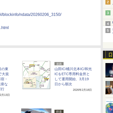
trol/blockinfo/ndata/20260206_3150/
.html
道路
日の東
山田IC/桶川北本IC/和光
で大規
ICをETC専用料金所と
新宿・
して運用開始、3月19
銀座な
日から順次
運行
2026年2月18日
年2月13日
鉄道