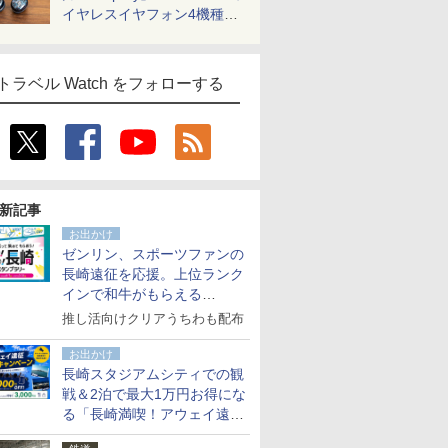
イヤレスイヤフォン4機種を
一気に聴く
トラベル Watch をフォローする
新記事
お出かけ
ゼンリン、スポーツファンの
長崎遠征を応援。上位ランク
インで和牛がもらえる
「GO！GO！長崎スタンプラ
推し活向けクリアうちわも配布
リー」
お出かけ
長崎スタジアムシティでの観
戦＆2泊で最大1万円お得にな
る「長崎満喫！アウェイ遠征
応援キャンペーン」