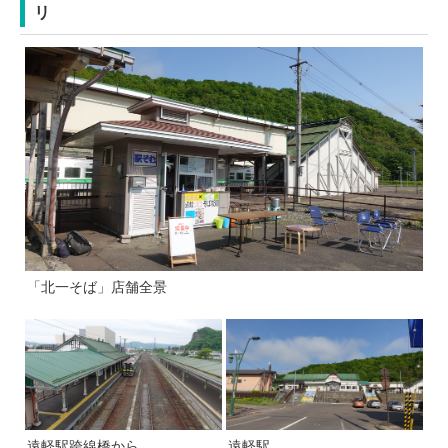
リ
「北一そば」店舗全景
遠軽駅跨線橋から
遠軽駅