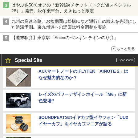
はやぶさ50％オフの「新幹線eチケット（トクだ値スペシャル
28）」発売。秋冬乗車分、えきねっと限定
九州の高速道路、お盆期間は松橋ICなど通行止め端末を先頭にし
た渋滞予測。東九州道への迂回は料金調整を実施
【週末駅弁】東京駅「Suicaのペンギン チキンのり弁」
もっと見る
Special Site
AIスマートノートのiFLYTEK「AINOTE 2」は
なぜ魅力的なのか？
レイズのパワーデザインホイール「M6」に新
色登場!!
SOUNDPEATSのイヤカフ型イヤフォン「UU2
イヤーカフ」をイヤカフマニアが語る