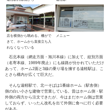
店を横側から眺める。柵がで
メニュー
きて、ホームから直接立ち入
れなくなっている
石北本線（網走方面・旭川本線）に加えて、紋別方面
（名寄本線、1989年廃止）にも線路が分かれていただけ
あって、ホーム2面と3線の乗り場を擁する遠軽駅は、こ
とさら構内が広くて巨大だ。
そんな遠軽駅で、北一そばは1番線ホーム（駅舎側）
側の白い小さな建物で営業している。昔はホーム側・駅
外側の両方から注文できたが、今はまだホーム側は営業
しておらず、いったん改札を出て外側に食べに行く必要
がある。