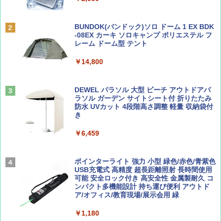
￥6,830
ディズニーファン ２０２６年 ９月号 [雑
地球の歩き方 スター・ウォーズ
BUNDOK(バンドック)ソロ ドーム 1 EX BDK
誌] (ＤＩＳＮＥＹ ＦＡＮ)
-08EX カーキ ソロキャンプ ポリエステル フ
PYKES PEAK (パイクスピーク) 着替えテン
レーム ドーム型 テント
￥2,695
ト プライバシー テント 【中が透けない】 1
￥713
人用 折りたたみ 防災グッズ 災害用トイレ ビ
￥14,800
ーチ ピクニック ポップアップテント 携帯 簡
易 トイレテント (ブラック)
山と溪谷 2026年8月号「南アルプス大全」
僕が見た未来【完全版】
DEWEL パラソル 大型 ビーチ アウトドアパ
￥4,980
ラソル ガーデン サイトシート付 折りたたみ
￥1,540
￥0
防水 UVカット 4段階高さ調整 軽量 収納袋付
き
ENDLESS BASE 《めざましテレビで紹介》
テント ワンタッチ RENEW 幅200 2-3人用 43
￥6,459
500002(88859)
Coyote No.89 特集 星野道夫 夢見る旅
A09 地球の歩き方 イタリア 2026～2027 地
球の歩き方A ヨーロッパ
￥5,999
ポインターライト 強力 小型 緑色/赤色/青紫色
￥1,540
USB充電式 高精度 超長距離照射 長時間使用
￥2,479
可能 安全ロック付き 高安全性 金属製耐久 コ
[キャンパーズコレクション 山善] 傘みたいに
ンパクト多機能設計 持ち運び便利 アウトド
広げるだけ パッとサッとテント ブラックコ
ア/オフィス/教育現場/展示会用 緑
ーティング フルクローズ メッシュ 3-4人用
簡単設置 ポップアップテント エクルベージ
AIRLINE（エアライン）2026年9月号【特
A26 地球の歩き方 チェコ ポーランド スロヴ
￥1,180
ュ(BC仕様) PATC-150B(EB)
集】ボーイング110周年を祝して！
ァキア 2026～2027 地球の歩き方A ヨーロッ