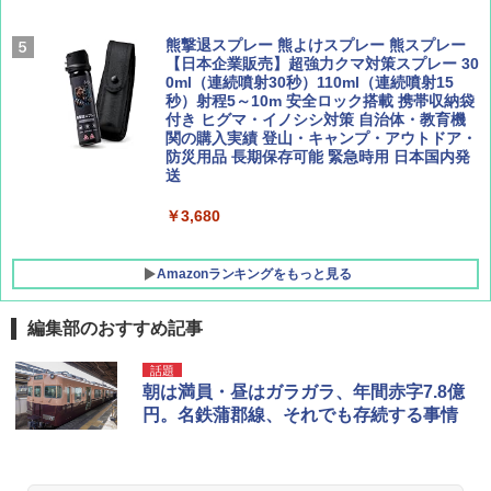
パ
￥9,990
￥1,760
熊撃退スプレー 熊よけスプレー 熊スプレー
￥2,277
【日本企業販売】超強力クマ対策スプレー 30
0ml（連続噴射30秒）110ml（連続噴射15
[キャンパーズコレクション 山善] 傘みたいに
秒）射程5～10m 安全ロック搭載 携帯収納袋
広げるだけ パッとサッとテント キューブワ
付き ヒグマ・イノシシ対策 自治体・教育機
イド ブラックコーティング フルクローズ メ
関の購入実績 登山・キャンプ・アウトドア・
ッシュ 4人用 簡単設置 ポップアップテント P
防災用品 長期保存可能 緊急時用 日本国内発
ATCW-150B エクルベージュ
送
￥-
￥3,680
Amazonランキングをもっと見る
編集部のおすすめ記事
話題
朝は満員・昼はガラガラ、年間赤字7.8億
円。名鉄蒲郡線、それでも存続する事情