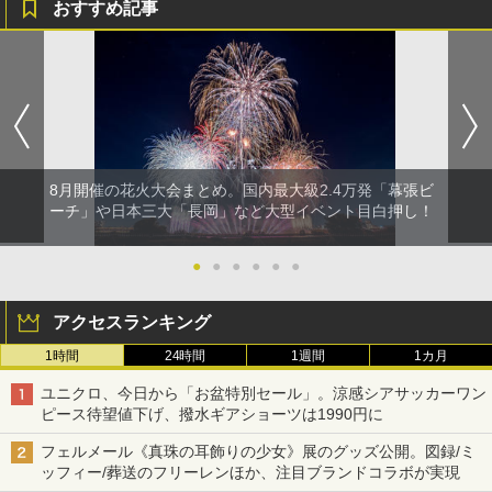
おすすめ記事
8月開催の花火大会まとめ。国内最大級2.4万発「幕張ビ
ーチ」や日本三大「長岡」など大型イベント目白押し！
●
●
●
●
●
●
アクセスランキング
1時間
24時間
1週間
1カ月
ユニクロ、今日から「お盆特別セール」。涼感シアサッカーワン
ピース待望値下げ、撥水ギアショーツは1990円に
フェルメール《真珠の耳飾りの少女》展のグッズ公開。図録/ミ
ッフィー/葬送のフリーレンほか、注目ブランドコラボが実現