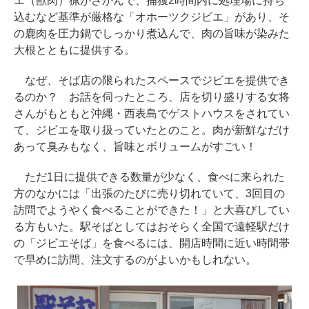
エ（獣肉）猟がさかんで、捕獲2時間内に処理場に持ち
込むなど基準が厳格な「オホーツクジビエ」があり、そ
の鹿肉を圧力鍋でしっかり煮込んで、肉の旨味が染みた
大根とともに提供する。
なぜ、そば店の限られたスペースでジビエを提供でき
るのか？ お話を伺ったところ、店を切り盛りする女将
さんがもともと沖縄・西表島でゲストハウスをされてい
て、ジビエを取り扱っていたとのこと。肉が新鮮なだけ
あって臭みもなく、旨味とボリュームがすごい！
ただ1日に提供できる数量が少なく、食べに来られた
方のなかには「出張のたびに売り切れていて、3回目の
訪問でようやく食べることができた！」と大喜びしてい
る方もいた。駅そばとしてはおそらく全国で遠軽駅だけ
の「ジビエそば」を食べるには、開店時間に近い時間帯
で早めに訪問、注文するのがよいかもしれない。