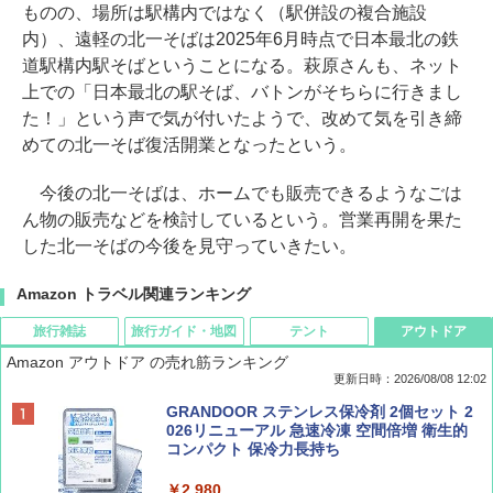
ものの、場所は駅構内ではなく（駅併設の複合施設
内）、遠軽の北一そばは2025年6月時点で日本最北の鉄
道駅構内駅そばということになる。萩原さんも、ネット
上での「日本最北の駅そば、バトンがそちらに行きまし
た！」という声で気が付いたようで、改めて気を引き締
めての北一そば復活開業となったという。
今後の北一そばは、ホームでも販売できるようなごは
ん物の販売などを検討しているという。営業再開を果た
した北一そばの今後を見守っていきたい。
Amazon トラベル関連ランキング
旅行雑誌
旅行ガイド・地図
テント
アウトドア
Amazon アウトドア の売れ筋ランキング
更新日時：2026/08/08 12:02
BE-PAL(ビ-パル) 2026年 9 月号【特別付録:
D40 地球の歩き方 チェンマイ タイ北部の魅
[キャンパーズコレクション 山善] ポップアッ
GRANDOOR ステンレス保冷剤 2個セット 2
SOTO ミニマル"旅"財布 ランダム2種】
力的な町 2026～2027 地球の歩き方D アジア
プテント 傘みたいに広げて畳める パッとサ
026リニューアル 急速冷凍 空間倍増 衛生的
ッとサンシェード キューブ フルクローズ メ
コンパクト 保冷力長持ち
ッシュ 簡単設置 ワンタッチテント キャンプ
￥1,500
￥2,079
&ハイキング カーキ PATC-150(KH)
￥2,980