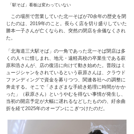
「駅そば」看板は変わっていない
この場所で営業していた北一そばが70余年の歴史を閉
じたのは、2019年のこと。長らく店を切り盛りしていた
勝本一子さんが亡くなられ、突然の閉店を余儀なくされ
た。
「北海道三大駅そば」の一角であった北一そば閉店は多
くの人々に惜しまれ、地元・遠軽高校の卒業生である萩
原和浩さんが、店の復活に向けて動き始めた。普段はミ
ュージシャンをされているという萩原さんは、クラウド
ファンディングで資金を募りつつ、関連各社への調整に
奔走する。そこで「さまざまな手続き処理に時間がかか
った」（萩原さん）というやむを得ない事情が発生し、
当初の開店予定が大幅に遅れるなどしたものの、紆余曲
折を経て2025年のオープンにこぎつけたのだ。