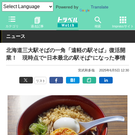
Powered by
Translate
トラベル Watch
地域
国内旅行
北海道
カテゴリ
過去記事
検索
Impressサイト
ニュース
北海道三大駅そばの一角「遠軽の駅そば」復活開
業！ 現時点で“日本最北の駅そば”になった事情
宮武和多哉
2025年6月5日 12:30
リスト