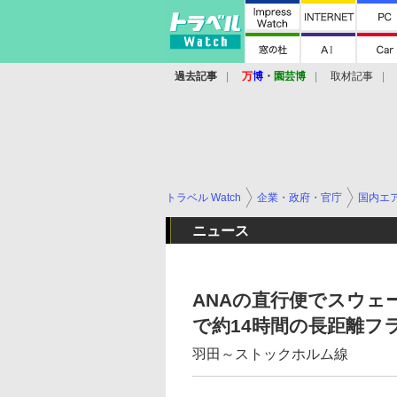
過去記事
万
博
・
園芸博
取材記事
トラベル Watch
企業・政府・官庁
国内エ
ニュース
ANAの直行便でスウェ
で約14時間の長距離フ
羽田～ストックホルム線