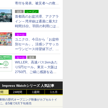
寄付を発表。被災者への救援
活動・復旧支援
道路
シーズン
首都高のお盆渋滞、アクアラ
イン～湾岸線は通過に最大2
時間15分。羽田の利用には
「空港西出口」の利用検討を
セール
ユニクロ、今日から「お盆特
別セール」。涼感シアサッカ
ーワンピース待望値下げ、撥
水ギアショーツは1990円に
セール
道路
WILLER、高速バス1kmあた
り5円セール。東京～大阪は
2750円、ご縁に感謝を込め
た20周年記念キャンペーン
Impress Watchシリーズ 人気記事
時間
24時間
1週間
1カ月
東映の歴代オープニング映像がカプセルトイ
に。全5種で8月下旬発売