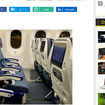
ェア
はてブ
note
LinkedIn