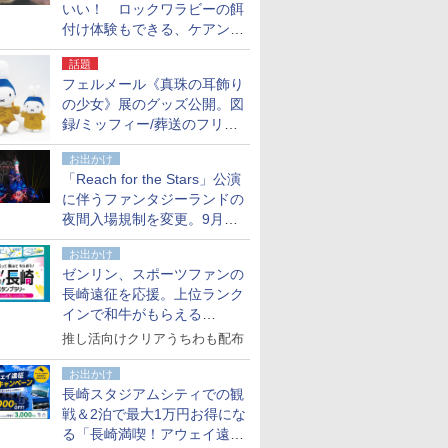
いい！ ロックワラビーの餌
付け体験もできる、ケアンズ
でアサートン高原の日本語ガ
話題
イド付きツアーに参加してみ
フェルメール《真珠の耳飾り
た
の少女》展のグッズ公開。図
録/ミッフィー/葬送のフリー
レンほか、注目ブランドコラ
お出かけ
ボが実現
「Reach for the Stars」公演
に伴うファンタジーランドの
夜間入場規制を変更。9月か
ら18時50分～20時ごろに
お出かけ
ゼンリン、スポーツファンの
長崎遠征を応援。上位ランク
インで和牛がもらえる
「GO！GO！長崎スタンプラ
推し活向けクリアうちわも配布
リー」
お出かけ
長崎スタジアムシティでの観
戦＆2泊で最大1万円お得にな
る「長崎満喫！アウェイ遠征