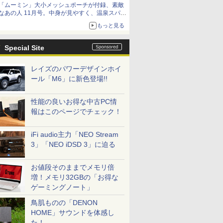
「ムーミン」大小メッシュポーチが付録、素敵
なあの人 11月号。中身が見やすく、温泉スパに
も使える
もっと見る
Special Site
レイズのパワーデザインホイ
ール「M6」に新色登場!!
性能の良いお得な中古PC情
報はこのページでチェック！
iFi audio主力「NEO Stream
3」「NEO iDSD 3」に迫る
お値段そのままでメモリ倍
増！メモリ32GBの「お得な
ゲーミングノート」
鳥肌ものの「DENON
HOME」サウンドを体感し
た！