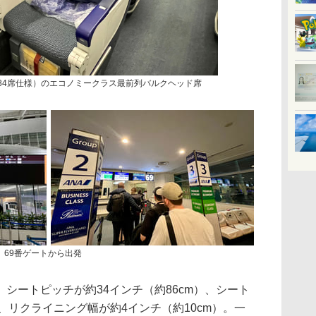
機（184席仕様）のエコノミークラス最前列バルクヘッド席
、69番ゲートから出発
ートピッチが約34インチ（約86cm）、シート
m）、リクライニング幅が約4インチ（約10cm）。一