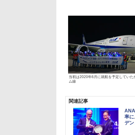
当初は2020年6月に就航を予定してい
ム線
関連記事
AN
率に
デン