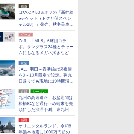
応援キャンペーン」
鉄道
はやぶさ50％オフの「新幹線
eチケット（トクだ値スペシ
ャル28）」発売。秋冬乗車
分、えきねっと限定
グッズ
Zoff、「MLB」6球団コラ
ボ。サングラス24種とチャー
ムにもなるメガネ拭きなど雑
貨24種
航空
JAL、羽田～香港線の深夜便
を9～10月限定で設定。弾丸
日帰りでも現地に19時間滞在
できる
道路
シーズン
九州の高速道路、お盆期間は
松橋ICなど通行止め端末を先
頭にした渋滞予測。東九州道
への迂回は料金調整を実施
話題
オリエンタルランド、令和8
年熊本地震に1000万円超の