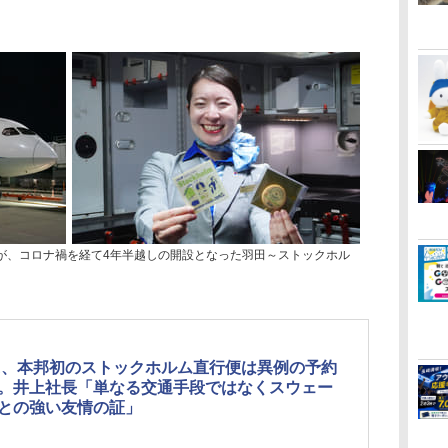
たが、コロナ禍を経て4年半越しの開設となった羽田～ストックホル
A、本邦初のストックホルム直行便は異例の予約
。井上社長「単なる交通手段ではなくスウェー
との強い友情の証」