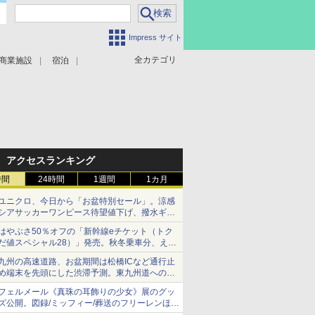
Impress サイト
全カテゴリ
商業施設
宿泊
アクセスランキング
時間
24時間
1週間
1カ月
ユニクロ、今日から「お盆特別セール」。涼感
シアサッカーワンピース待望値下げ、撥水ギア
ショーツは1990円に
はやぶさ50％オフの「新幹線eチケット（トク
だ値スペシャル28）」発売。秋冬乗車分、えき
ねっと限定
九州の高速道路、お盆期間は松橋ICなど通行止
め端末を先頭にした渋滞予測。東九州道への迂
回は料金調整を実施
フェルメール《真珠の耳飾りの少女》展のグッ
ズ公開。図録/ミッフィー/葬送のフリーレンほ
か、注目ブランドコラボが実現