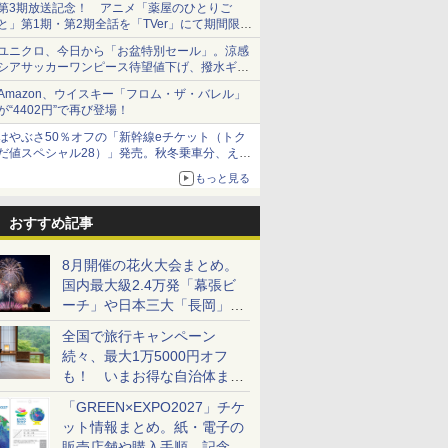
第3期放送記念！ アニメ「薬屋のひとりご
と」第1期・第2期全話を「TVer」にて期間限定
で順次無料配信開始
ユニクロ、今日から「お盆特別セール」。涼感
シアサッカーワンピース待望値下げ、撥水ギア
ショーツは1990円に
Amazon、ウイスキー「フロム・ザ・バレル」
が“4402円”で再び登場！
はやぶさ50％オフの「新幹線eチケット（トク
だ値スペシャル28）」発売。秋冬乗車分、えき
ねっと限定
もっと見る
おすすめ記事
8月開催の花火大会まとめ。
国内最大級2.4万発「幕張ビ
ーチ」や日本三大「長岡」な
ど大型イベント目白押し！
全国で旅行キャンペーン
続々、最大1万5000円オフ
も！ いまお得な自治体まと
め
「GREEN×EXPO2027」チケ
ット情報まとめ。紙・電子の
販売店舗や購入手順、記念チ