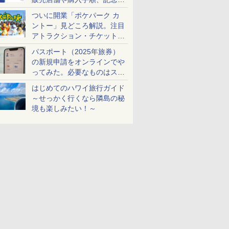
ケットも解説
ついに開業「ポケパーク カ
ントー」見どころ解説。注目
アトラクション・チケット手
配・来場前に必要な準備は？
パスポート（2025年旅券）
の新規申請をオンラインでや
ってみた。必要なものはスマ
ホとマイナカードのみ
はじめてのハワイ旅行ガイド
～せっかく行くなら隣島の秘
境も楽しみたい！～