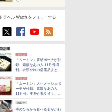
トラベル Watch をフォローする
新記事
グッズ
「ムーミン」収納ポーチが付
録、素敵なあの人 11月号増
刊。衣類や旅の必需品まとま
る大小2個セット
グッズ
「ムーミン」大小メッシュポ
ーチが付録、素敵なあの人
11月号。中身が見やすく、温
泉スパにも使える
旅レポ
手のひらから食べる姿がかわ