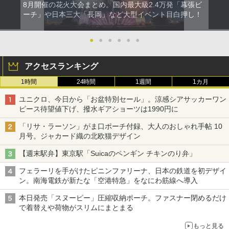
8月開催の花火大会まとめ。国内最大級2.4万発「幕張ビ
ーチ」や日本三大「長岡」など大型イベント目白押し！
●
●
●
●
●
●
アクセスランキング
1時間
24時間
1週間
1カ月
ユニクロ、今日から「お盆特別セール」。涼感シアサッカーワン
ピース待望値下げ、撥水ギアショーツは1990円に
「リサ・ラーソン」がま口ポーチ付録、大人のおしゃれ手帖 10
月号。ジャカード織の北欧猫デザイン
【週末駅弁】東京駅「Suicaのペンギン チキンのり弁」
フェラーリを手がけたピニンファリーナ、日本の鉄道を初デザイ
ン。南海電鉄が新たな「空港特急」をなにわ筋線へ導入
本日発売「スヌーピー」圧縮収納ポーチ。ファスナー閉めるだけ
で着替えや荷物がスリムにまとまる
もっと見る