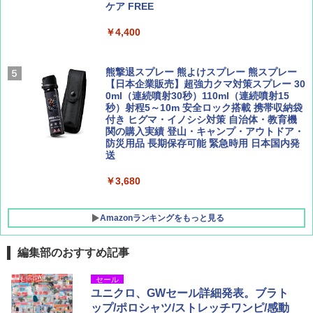
ュ(BC仕様) PATC-150B(EB)
ケア FREE
集】ボーイング110周年を祝して！
解く (講談社現代新書)
￥9,990
￥4,400
￥1,760
￥1,540
[キャンパーズコレクション 山善] 傘みたいに
熊撃退スプレー 熊よけスプレー 熊スプレー
広げるだけ パッとサッとテント キューブワ
【日本企業販売】超強力クマ対策スプレー 30
イド ブラックコーティング フルクローズ メ
0ml（連続噴射30秒）110ml（連続噴射15
ッシュ 4人用 簡単設置 ポップアップテント P
秒）射程5～10m 安全ロック搭載 携帯収納袋
ATCW-150B エクルベージュ
付き ヒグマ・イノシシ対策 自治体・教育機
関の購入実績 登山・キャンプ・アウトドア・
防災用品 長期保存可能 緊急時用 日本国内発
￥-
送
￥3,680
Amazonランキングをもっと見る
編集部のおすすめ記事
セール
ユニクロ、GWセール詳細発表。ブラト
ップ/ポロシャツ/ストレッチワンピ/感動