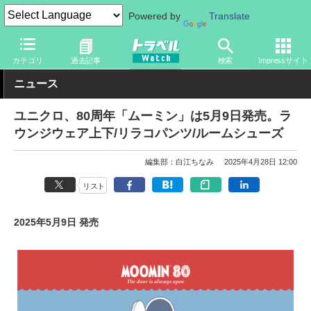
Powered by
Translate
トラベル Watch
旅のアイテム
旅行グッズ
衣類
カテゴリ
過去記事
検索
Impressサイト
ニュース
ユニクロ、80周年「ムーミン」は5月9日発売。ラ
ウンジウェア上下/リラコパンツ/ルームシューズ
編集部：白江ちなみ
2025年4月28日 12:00
リスト
2025年5月9日 発売