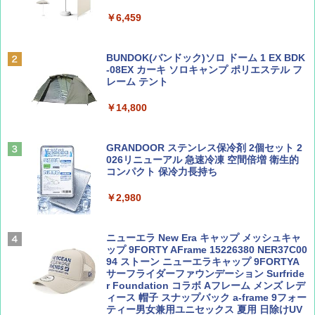
&ハイキング カーキ PATC-150(KH)
￥6,459
￥6,831
BE-PAL(ビ-パル) 2026年 9 月号【特別付録:
A09 地球の歩き方 イタリア 2026～2027 地
SOTO ミニマル"旅"財布 ランダム2種】
球の歩き方A ヨーロッパ
BUNDOK(バンドック)ソロ ドーム 1 EX BDK
PYKES PEAK (パイクスピーク) 着替えテン
-08EX カーキ ソロキャンプ ポリエステル フ
ト プライバシー テント 【中が透けない】 1
レーム テント
￥1,500
￥2,479
人用 折りたたみ 防災グッズ 災害用トイレ ビ
ーチ ピクニック ポップアップテント 携帯 簡
￥14,800
易 トイレテント (ブラック)
山と溪谷 2026年8月号「南アルプス大全」
地球の歩き方 スター・ウォーズ
￥4,980
GRANDOOR ステンレス保冷剤 2個セット 2
￥1,540
￥2,695
026リニューアル 急速冷凍 空間倍増 衛生的
コンパクト 保冷力長持ち
ENDLESS BASE 《めざましテレビで紹介》
テント ワンタッチ RENEW 幅200 2-3人用 43
￥2,980
500002(88859)
Coyote No.89 特集 星野道夫 夢見る旅
A26 地球の歩き方 チェコ ポーランド スロヴ
ァキア 2026～2027 地球の歩き方A ヨーロッ
￥5,999
ニューエラ New Era キャップ メッシュキャ
パ
￥1,540
ップ 9FORTY AFrame 15226380 NER37C00
94 ストーン ニューエラキャップ 9FORTYA
￥2,277
[キャンパーズコレクション 山善] 傘みたいに
サーフライダーファウンデーション Surfride
広げるだけ パッとサッとテント ブラックコ
r Foundation コラボ Aフレーム メンズ レデ
ーティング フルクローズ メッシュ 3-4人用
ィース 帽子 スナップバック a-frame 9フォー
簡単設置 ポップアップテント エクルベージ
ティー男女兼用ユニセックス 夏用 日除けUV
AIRLINE（エアライン）2026年9月号【特
新しい日本地理 地図・統計・移動から読み