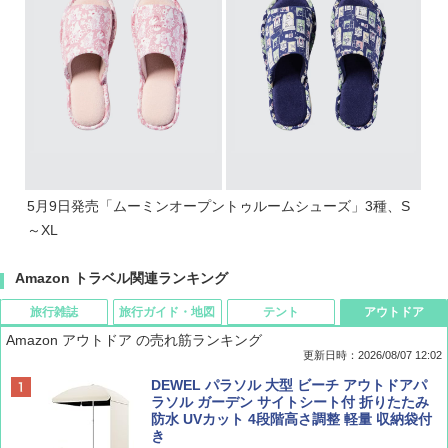
5月9日発売「ムーミンオープントゥルームシューズ」3種、S
～XL
Amazon トラベル関連ランキング
旅行雑誌
旅行ガイド・地図
テント
アウトドア
Amazon アウトドア の売れ筋ランキング
更新日時：2026/08/07 12:02
ディズニーファン ２０２６年 ９月号 [雑
D40 地球の歩き方 チェンマイ タイ北部の魅
[キャンパーズコレクション 山善] ポップアッ
DEWEL パラソル 大型 ビーチ アウトドアパ
誌] (ＤＩＳＮＥＹ ＦＡＮ)
力的な町 2026～2027 地球の歩き方D アジア
プテント 傘みたいに広げて畳める パッとサ
ラソル ガーデン サイトシート付 折りたたみ
ッとサンシェード キューブ フルクローズ メ
防水 UVカット 4段階高さ調整 軽量 収納袋付
ッシュ 簡単設置 ワンタッチテント キャンプ
き
￥713
￥2,079