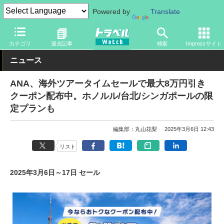
Powered by
Translate
トラベル Watch
企業・政府・官庁
国内エアライン
ANA
カテゴリ
過去記事
検索
Impressサイト
ニュース
ANA、海外ツアータイムセールで最大8万円引き
クーポン配布中。ホノルル/台北/シンガポールの限
定プランも
編集部：丸山花梨
2025年3月6日 12:43
リスト
2025年3月6日～17日 セール