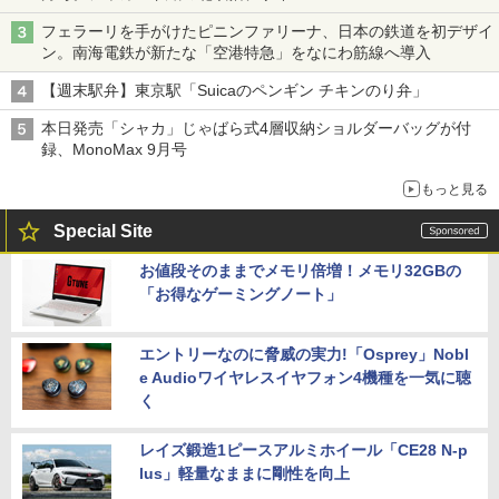
フェラーリを手がけたピニンファリーナ、日本の鉄道を初デザイ
ン。南海電鉄が新たな「空港特急」をなにわ筋線へ導入
【週末駅弁】東京駅「Suicaのペンギン チキンのり弁」
本日発売「シャカ」じゃばら式4層収納ショルダーバッグが付
録、MonoMax 9月号
もっと見る
Special Site
お値段そのままでメモリ倍増！メモリ32GBの
「お得なゲーミングノート」
エントリーなのに脅威の実力!「Osprey」Nobl
e Audioワイヤレスイヤフォン4機種を一気に聴
く
レイズ鍛造1ピースアルミホイール「CE28 N-p
lus」軽量なままに剛性を向上