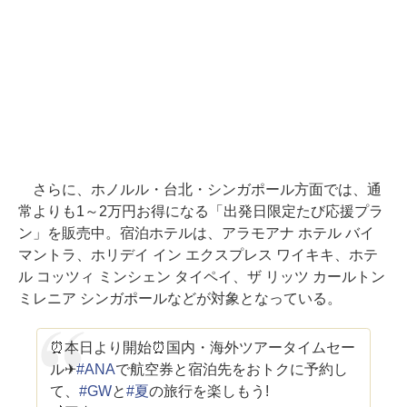
さらに、ホノルル・台北・シンガポール方面では、通
常よりも1～2万円お得になる「出発日限定たび応援プラ
ン」を販売中。宿泊ホテルは、アラモアナ ホテル バイ
マントラ、ホリデイ イン エクスプレス ワイキキ、ホテ
ル コッツィ ミンシェン タイペイ、ザ リッツ カールトン
ミレニア シンガポールなどが対象となっている。
⏰本日より開始⏰国内・海外ツアータイムセー
ル✈
#ANA
で航空券と宿泊先をおトクに予約し
て、
#GW
と
#夏
の旅行を楽しもう!