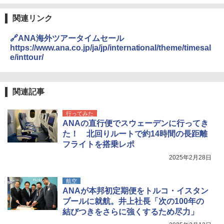
関連リンク
🔗ANA海外ツアータイムセール
https://www.ana.co.jp/ja/jp/international/theme/timesal
e/inttour/
関連記事
行ってみた
ANAの直行便でスウェーデンに行ってき
た！ 北回りルートで約14時間の長距離
フライトを搭乗レポ
2025年2月28日
航空
ANAが本邦初定期便をトルコ・イスタン
ブールに就航。井上社長「次の100年の
結びつきをさらに強くするため尽力」