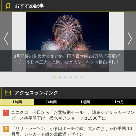
おすすめ記事
8月開催の花火大会まとめ。国内最大級2.4万発「幕張ビ
ーチ」や日本三大「長岡」など大型イベント目白押し！
●
●
●
●
●
●
アクセスランキング
1時間
24時間
1週間
1カ月
ユニクロ、今日から「お盆特別セール」。涼感シアサッカーワン
ピース待望値下げ、撥水ギアショーツは1990円に
「リサ・ラーソン」がま口ポーチ付録、大人のおしゃれ手帖 10
月号。ジャカード織の北欧猫デザイン