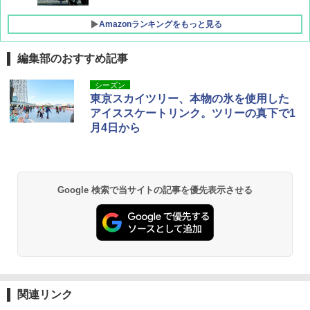
Amazonランキングをもっと見る
編集部のおすすめ記事
僕が見た未来【完全版】
[キャンパーズコレクション 山善] ポップアッ
DEWEL パラソル 大型 ビーチ アウトドアパ
シーズン
プテント 傘みたいに広げて畳める パッとサ
ラソル ガーデン サイトシート付 折りたたみ
東京スカイツリー、本物の氷を使用した
ッとサンシェード キューブ フルクローズ メ
防水 UVカット 4段階高さ調整 軽量 収納袋付
￥0
アイススケートリンク。ツリーの真下で1
ッシュ 簡単設置 ワンタッチテント キャンプ
き
月4日から
&ハイキング カーキ PATC-150(KH)
￥6,459
￥6,831
D40 地球の歩き方 チェンマイ タイ北部の魅
力的な町 2026～2027 地球の歩き方D アジア
GRANDOOR ステンレス保冷剤 2個セット 2
Google 検索で当サイトの記事を優先表示させる
PYKES PEAK (パイクスピーク) 着替えテン
026リニューアル 急速冷凍 空間倍増 衛生的
ト プライバシー テント 【中が透けない】 1
コンパクト 保冷力長持ち
￥2,079
人用 折りたたみ 防災グッズ 災害用トイレ ビ
ーチ ピクニック ポップアップテント 携帯 簡
￥2,980
易 トイレテント (グレー)
A09 地球の歩き方 イタリア 2026～2027 地
￥4,980
球の歩き方A ヨーロッパ
熊撃退スプレー 熊よけスプレー 熊スプレー
【日本企業販売】超強力クマ対策スプレー 30
￥2,479
0ml（連続噴射30秒）110ml（連続噴射15
関連リンク
ENDLESS BASE 《めざましテレビで紹介》
秒）射程5～10m 安全ロック搭載 携帯収納袋