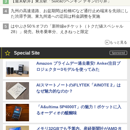
【週末駅弁】東京駅「Suicaのペンギン チキンのり弁」
九州の高速道路、お盆期間は松橋ICなど通行止め端末を先頭にし
た渋滞予測。東九州道への迂回は料金調整を実施
はやぶさ50％オフの「新幹線eチケット（トクだ値スペシャル
28）」発売。秋冬乗車分、えきねっと限定
もっと見る
Special Site
Amazon プライムデー過去最安! Anker注目プ
ロジェクター3モデルを使ってみた
AIスマートノートのiFLYTEK「AINOTE 2」は
なぜ魅力的なのか？
「A&ultima SP4000T」の魅力！ポケットに入
るオーディオの醍醐味
メモリ32GBでも予算内。産経新聞社がAMD R