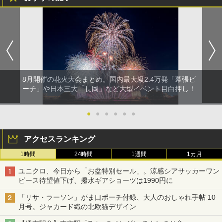
8月開催の花火大会まとめ。国内最大級2.4万発「幕張ビ
ーチ」や日本三大「長岡」など大型イベント目白押し！
●
●
●
●
●
●
アクセスランキング
1時間
24時間
1週間
1カ月
ユニクロ、今日から「お盆特別セール」。涼感シアサッカーワン
ピース待望値下げ、撥水ギアショーツは1990円に
「リサ・ラーソン」がま口ポーチ付録、大人のおしゃれ手帖 10
月号。ジャカード織の北欧猫デザイン