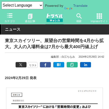
Powered by
Translate
トラベル Watch
地域
国内旅行
東京
カテゴリ
過去記事
検索
Impressサイト
ニュース
東京スカイツリー、展望台の営業時間を4月から拡
大。大人の入場料金は7月から最大400円値上げ
編集部：白江ちなみ
2024年2月29日 14:42
リスト
2024年2月29日 発表