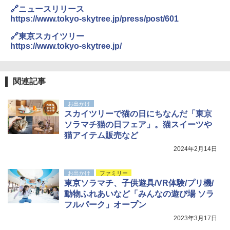
テント ワンタッチ RENEW 幅200 2-3人用 43
付き ヒグマ・イノシシ対策 自治体・教育機
🔗ニュースリリース
500002(88859)
関の購入実績 登山・キャンプ・アウトドア・
https://www.tokyo-skytree.jp/press/post/601
防災用品 長期保存可能 緊急時用 日本国内発
地球の歩き方 スター・ウォーズ
送
￥5,999
🔗東京スカイツリー
￥2,695
https://www.tokyo-skytree.jp/
￥3,680
[キャンパーズコレクション 山善] 傘みたいに
広げるだけ パッとサッとテント ブラックコ
ーティング フルクローズ メッシュ 3-4人用
BUNDOK(バンドック)ソロ ドーム 1 EX BDK
関連記事
簡単設置 ポップアップテント エクルベージ
-08EX カーキ ソロキャンプ ポリエステル フ
A26 地球の歩き方 チェコ ポーランド スロヴ
ュ(BC仕様) PATC-150B(EB)
レーム ドーム型 テント
ァキア 2026～2027 地球の歩き方A ヨーロッ
お出かけ
パ
スカイツリーで猫の日にちなんだ「東京
￥9,990
￥14,800
ソラマチ猫の日フェア」。猫スイーツや
￥2,277
猫アイテム販売など
[キャンパーズコレクション 山善] 傘みたいに
着替えテント トイレテント 透けない【換気
2024年2月14日
広げるだけ パッとサッとテント キューブワ
通気窓付き】収納袋付き UVカット 防水 防災
イド ブラックコーティング フルクローズ メ
コンパクト iimono117 (ブルー)
ッシュ 4人用 簡単設置 ポップアップテント P
お出かけ
ファミリー
ATCW-150B エクルベージュ
￥3,080
東京ソラマチ、子供遊具/VR体験/プリ機/
動物ふれあいなど「みんなの遊び場 ソラ
￥-
フルパーク」オープン
2023年3月17日