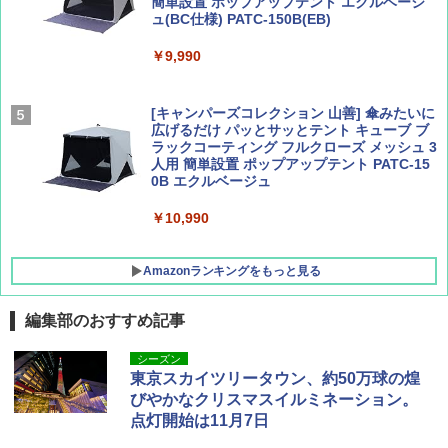
簡単設置 ポップアップテント エクルベージ
AIRLINE（エアライン）2026年9月号【特
新しい日本地理 地図・統計・移動から読み
ュ(BC仕様) PATC-150B(EB)
集】ボーイング110周年を祝して！
解く (講談社現代新書)
￥9,990
￥1,760
￥1,540
[キャンパーズコレクション 山善] 傘みたいに
広げるだけ パッとサッとテント キューブ ブ
ラックコーティング フルクローズ メッシュ 3
人用 簡単設置 ポップアップテント PATC-15
0B エクルベージュ
￥10,990
Amazonランキングをもっと見る
編集部のおすすめ記事
BUNDOK(バンドック)ソロ ドーム 1 EX BDK
シーズン
-08EX カーキ ソロキャンプ ポリエステル フ
東京スカイツリータウン、約50万球の煌
レーム テント
びやかなクリスマスイルミネーション。
点灯開始は11月7日
￥14,800