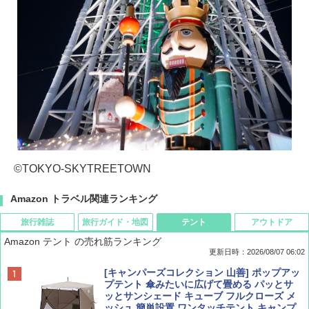
©TOKYO-SKYTREETOWN
Amazon トラベル関連ランキング
旅行雑誌
旅行ガイド・地図
テント
アウトドア
Amazon テント の売れ筋ランキング
更新日時：2026/08/07 06:02
ディズニーファン ２０２６年 ９月号 [雑
D40 地球の歩き方 チェンマイ タイ北部の魅
[キャンパーズコレクション 山善] ポップアッ
誌] (ＤＩＳＮＥＹ ＦＡＮ)
力的な町 2026～2027 地球の歩き方D アジア
プテント 傘みたいに広げて畳める パッとサ
ッとサンシェード キューブ フルクローズ メ
ッシュ 簡単設置 ワンタッチテント キャンプ