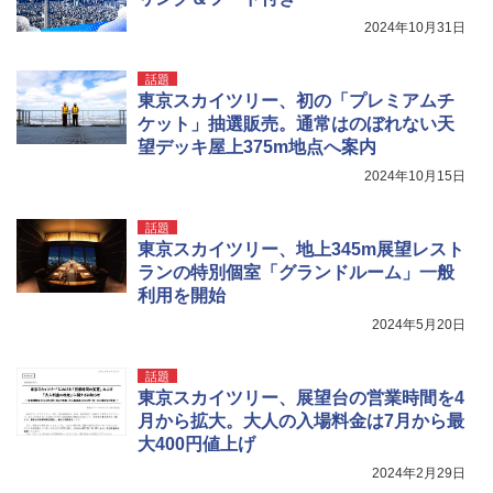
￥3,680
2024年10月31日
ポインターライト 強力 小型 緑色/赤色/青紫色
話題
USB充電式 高精度 超長距離照射 長時間使用
東京スカイツリー、初の「プレミアムチ
可能 安全ロック付き 高安全性 金属製耐久 コ
ケット」抽選販売。通常はのぼれない天
ンパクト多機能設計 持ち運び便利 アウトド
望デッキ屋上375m地点へ案内
ア/オフィス/教育現場/展示会用 緑
2024年10月15日
￥1,180
話題
東京スカイツリー、地上345m展望レスト
ランの特別個室「グランドルーム」一般
利用を開始
2024年5月20日
話題
東京スカイツリー、展望台の営業時間を4
月から拡大。大人の入場料金は7月から最
大400円値上げ
2024年2月29日