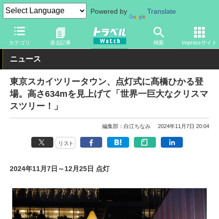
Powered by
Translate
トラベル Watch
旅の情報
観光地
観光スポット
カテゴリ
過去記事
検索
Impressサイト
ニュース
東京スカイツリータウン、点灯式に髙橋ひかる登
場。高さ634mを見上げて「世界一巨大なクリスマ
スツリー！」
編集部：白江ちなみ
2024年11月7日 20:04
リスト
2024年11月7日～12月25日 点灯