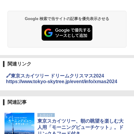
GRANDOOR ステンレス保冷剤 2個セット 2
026リニューアル 急速冷凍 空間倍増 衛生的
Google 検索で当サイトの記事を優先表示させる
コンパクト 保冷力長持ち
￥2,980
DEWEL パラソル 大型 ビーチ アウトドアパ
ラソル ガーデン サイトシート付 折りたたみ
防水 UVカット 4段階高さ調整 軽量 収納袋付
き
関連リンク
￥6,459
🔗東京スカイツリー ドリームクリスマス2024
https://www.tokyo-skytree.jp/event/info/xmas2024
熊撃退スプレー 熊よけスプレー 熊スプレー
【日本企業販売】超強力クマ対策スプレー 30
0ml（連続噴射30秒）110ml（連続噴射15
関連記事
秒）射程5～10m 安全ロック搭載 携帯収納袋
付き ヒグマ・イノシシ対策 自治体・教育機
お出かけ
関の購入実績 登山・キャンプ・アウトドア・
東京スカイツリー、朝の眺望を楽しむ大
防災用品 長期保存可能 緊急時用 日本国内発
送
人用「モーニングビューチケット」。ド
リンク＆フード付き