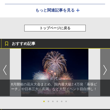
もっと関連記事を見る
トップページに戻る
おすすめ記事
8月開催の花火大会まとめ。国内最大級2.4万発「幕張ビ
ーチ」や日本三大「長岡」など大型イベント目白押し！
●
●
●
●
●
●