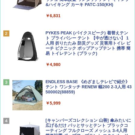
￥713
￥2,079
&ハイキング カーキ PATC-150(KH)
￥6,831
BE-PAL(ビ-パル) 2026年 9 月号【特別付録:
A09 地球の歩き方 イタリア 2026～2027 地
SOTO ミニマル"旅"財布 ランダム2種】
球の歩き方A ヨーロッパ
PYKES PEAK (パイクスピーク) 着替えテン
ト プライバシー テント 【中が透けない】 1
￥1,500
￥2,479
人用 折りたたみ 防災グッズ 災害用トイレ ビ
ーチ ピクニック ポップアップテント 携帯 簡
易 トイレテント (ブラック)
山と溪谷 2026年8月号「南アルプス大全」
地球の歩き方 スター・ウォーズ
￥4,980
￥1,540
￥2,695
ENDLESS BASE 《めざましテレビで紹介》
テント ワンタッチ RENEW 幅200 2-3人用 43
500002(88859)
Coyote No.89 特集 星野道夫 夢見る旅
A26 地球の歩き方 チェコ ポーランド スロヴ
ァキア 2026～2027 地球の歩き方A ヨーロッ
￥5,999
パ
￥1,540
￥2,277
[キャンパーズコレクション 山善] 傘みたいに
広げるだけ パッとサッとテント ブラックコ
ーティング フルクローズ メッシュ 3-4人用