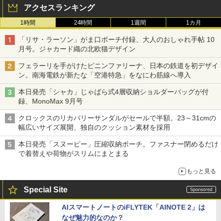
アクセスランキング
1時間
24時間
1週間
1カ月
「リサ・ラーソン」がま口ポーチ付録、大人のおしゃれ手帖 10
月号。ジャカード織の北欧猫デザイン
フェラーリを手がけたピニンファリーナ、日本の鉄道を初デザイ
ン。南海電鉄が新たな「空港特急」をなにわ筋線へ導入
本日発売「シャカ」じゃばら式4層収納ショルダーバッグが付
録、MonoMax 9月号
クロックスのリカバリーサンダルがセールで半額。23～31cmの
幅広いサイズ展開、独自のクッション素材を採用
本日発売「スヌーピー」圧縮収納ポーチ。ファスナー閉めるだけ
で着替えや荷物がスリムにまとまる
もっと見る
Special Site
AIスマートノートのiFLYTEK「AINOTE 2」は
なぜ魅力的なのか？