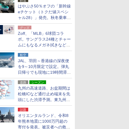
鉄道
はやぶさ50％オフの「新幹線
eチケット（トクだ値スペシ
ャル28）」発売。秋冬乗車
分、えきねっと限定
グッズ
Zoff、「MLB」6球団コラ
ボ。サングラス24種とチャー
ムにもなるメガネ拭きなど雑
貨24種
航空
JAL、羽田～香港線の深夜便
を9～10月限定で設定。弾丸
日帰りでも現地に19時間滞在
できる
道路
シーズン
九州の高速道路、お盆期間は
松橋ICなど通行止め端末を先
頭にした渋滞予測。東九州道
への迂回は料金調整を実施
話題
オリエンタルランド、令和8
年熊本地震に1000万円超の
寄付を発表。被災者への救援