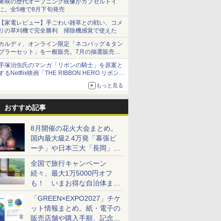
東映の歴代オープニング映像がカプセルトイ
に。全5種で8月下旬発売
【家電レビュー】手ごわい雑草との戦い、コメ
リの草刈機で完全勝利 掃除機感覚で使えた
カルディ、オンライン限定「ネコバッグ＆タン
ブラーセット」を一般販売。7月の抽選販売の
当選無効分
手塚治虫氏のマンガ「リボンの騎士」を原案と
するNetflix映画「THE RIBBON HERO リボンヒ
ーロー」本日配信開始
もっと見る
おすすめ記事
8月開催の花火大会まとめ。
国内最大級2.4万発「幕張ビ
ーチ」や日本三大「長岡」な
ど大型イベント目白押し！
全国で旅行キャンペーン
続々、最大1万5000円オフ
も！ いまお得な自治体まと
め
「GREEN×EXPO2027」チケ
ット情報まとめ。紙・電子の
販売店舗や購入手順、記念チ