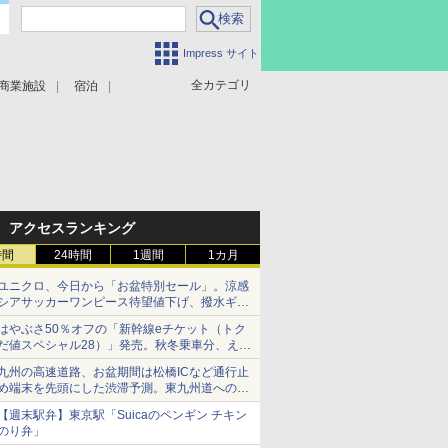
Impress サイト
全カテゴリ
商業施設
宿泊
アクセスランキング
時間
24時間
1週間
1カ月
ユニクロ、今日から「お盆特別セール」。涼感
シアサッカーワンピース待望値下げ、撥水ギア
ショーツは1990円に
はやぶさ50％オフの「新幹線eチケット（トク
だ値スペシャル28）」発売。秋冬乗車分、えき
ねっと限定
九州の高速道路、お盆期間は松橋ICなど通行止
め端末を先頭にした渋滞予測。東九州道への迂
回は料金調整を実施
【週末駅弁】東京駅「Suicaのペンギン チキン
のり弁」