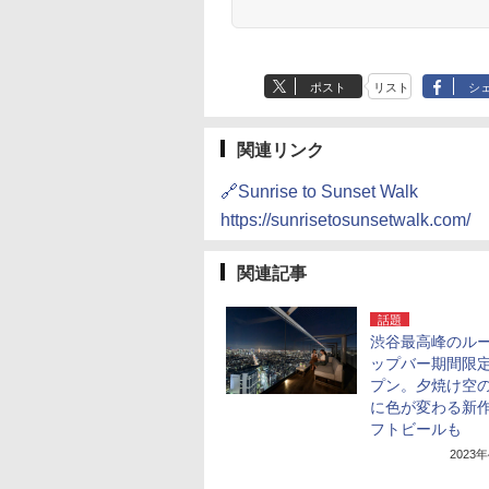
ポスト
リスト
シ
関連リンク
🔗Sunrise to Sunset Walk
https://sunrisetosunsetwalk.com/
関連記事
話題
渋谷最高峰のル
ップバー期間限
プン。夕焼け空
に色が変わる新
フトビールも
2023