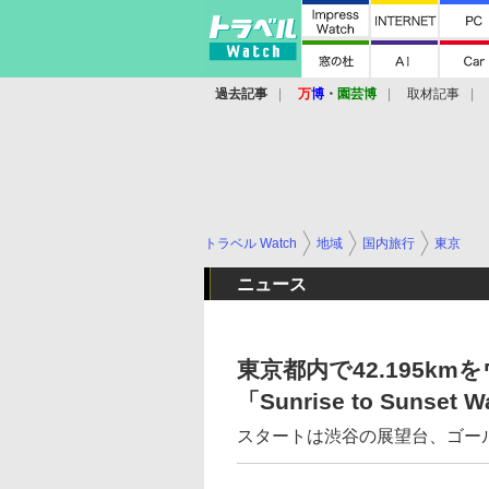
過去記事
万
博
・
園芸博
取材記事
トラベル Watch
地域
国内旅行
東京
ニュース
東京都内で42.195k
「Sunrise to Sun
スタートは渋谷の展望台、ゴー