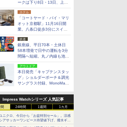
ークは下り8日・13日、上り
14日・15日
ホテル
「コートヤード・バイ・マリ
オット京都駅」11月16日開
業。八条口徒歩3分にスイー
ト含む全270室、ダイニング
鉄道
も併設
銀座線、平日70本・土休日
58本増発で日中の運転を3分
間隔へ短縮。丸ノ内線も池袋
～中野坂上を4分間隔に
アウトドア
本日発売「キャプテンスタッ
グ」ショルダーポーチ＆調光
サングラス付録、MonoMax
9月号増刊
Impress Watchシリーズ 人気記事
時間
24時間
1週間
1カ月
ユニクロ、今日から「お盆特別セール」。涼感
シアサッカーワンピース待望値下げ、撥水ギア
ショーツは1990円に