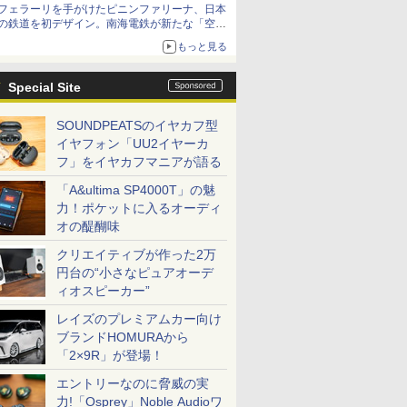
フェラーリを手がけたピニンファリーナ、日本
の鉄道を初デザイン。南海電鉄が新たな「空港
特急」をなにわ筋線へ導入
もっと見る
Special Site
SOUNDPEATSのイヤカフ型
イヤフォン「UU2イヤーカ
フ」をイヤカフマニアが語る
「A&ultima SP4000T」の魅
力！ポケットに入るオーディ
オの醍醐味
クリエイティブが作った2万
円台の“小さなピュアオーデ
ィオスピーカー”
レイズのプレミアムカー向け
ブランドHOMURAから
「2×9R」が登場！
エントリーなのに脅威の実
力!「Osprey」Noble Audioワ