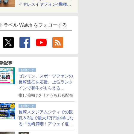
イヤレスイヤフォン4機種を
一気に聴く
トラベル Watch をフォローする
新記事
お出かけ
ゼンリン、スポーツファンの
長崎遠征を応援。上位ランク
インで和牛がもらえる
「GO！GO！長崎スタンプラ
推し活向けクリアうちわも配布
リー」
お出かけ
長崎スタジアムシティでの観
戦＆2泊で最大1万円お得にな
る「長崎満喫！アウェイ遠征
応援キャンペーン」