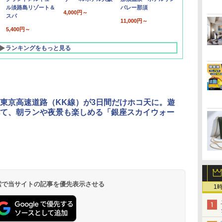
ル淡路島リゾート＆
バレー那須
4,000円～
スパ
11,000円～
5,400円～
ランキングをもっと見る
東京高速道路（KK線）が3日間だけホコ天に。遊
て、朝ランや夜景も楽しめる「銀座スカイウォー
」
北陸 福井 あわら
品川プリンスホテ
舞浜ビューホテル
箱根湯本温泉 ホテ
ホテルトラスティ東
オリエンタルホテル
下呂温泉 水明館
住友不動産ホテル ヴ
東京ベイ舞浜ホテル
温泉 清風荘（北陸
ル イーストタワー
ｂｙ ＨＵＬＩＣ
ル おかだ
京ベイサイド
東京ベイ
ィラフォンテーヌグラ
ファーストリゾート
8,250円～
最大級の庭園露天風
（旧：東京ベイ舞浜
ンド東京有明
9,958円～
11,200円～
5,450円～
5,200円～
4,290円～
呂の宿 清風荘）
ホテル）
19,541円～
5,758円～
6,070円～
 検索で当サイトの記事を優先表示させる
1