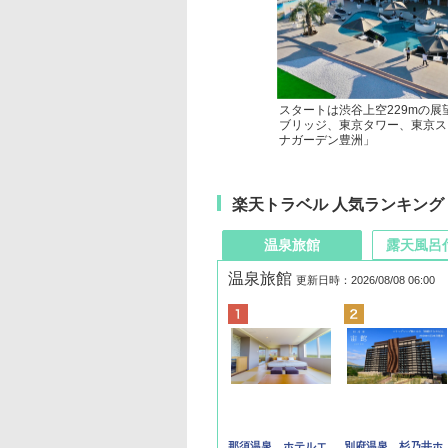
スタートは渋谷上空229mの展望
ブリッジ、東京タワー、東京ス
ナガーデン豊洲」
楽天トラベル 人気ランキング
温泉旅館
露天風呂
温泉旅館
更新日時：2026/08/08 06:00
那須温泉 ホテルエ
別府温泉 杉乃井ホ