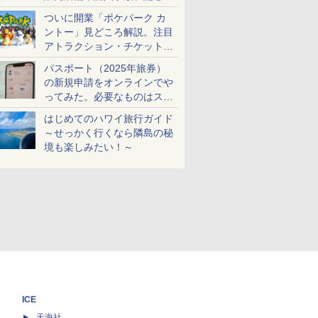
ケットも解説
ついに開業「ポケパーク カ
ントー」見どころ解説。注目
アトラクション・チケット手
配・来場前に必要な準備は？
パスポート（2025年旅券）
の新規申請をオンラインでや
ってみた。必要なものはスマ
ホとマイナカードのみ
はじめてのハワイ旅行ガイド
～せっかく行くなら隣島の秘
境も楽しみたい！～
ICE
天海社