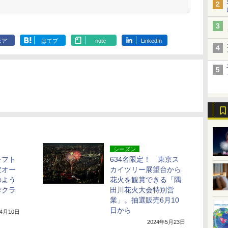
ェア
はてブ
note
LinkedIn
シーズン
ーフト
634名限定！ 東京ス
定オー
カイツリー展望台から
のよう
花火を観賞できる「隅
作クラ
田川花火大会特別営
業」。抽選販売6月10
日から
年4月10日
2024年5月23日