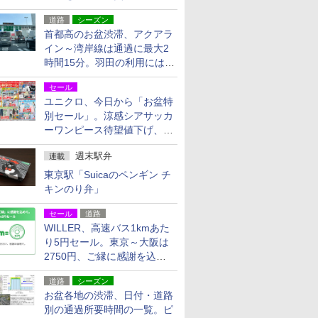
活動・復旧支援
道路
シーズン
首都高のお盆渋滞、アクアラ
イン～湾岸線は通過に最大2
時間15分。羽田の利用には
「空港西出口」の利用検討を
セール
ユニクロ、今日から「お盆特
別セール」。涼感シアサッカ
ーワンピース待望値下げ、撥
水ギアショーツは1990円に
週末駅弁
連載
東京駅「Suicaのペンギン チ
キンのり弁」
セール
道路
WILLER、高速バス1kmあた
り5円セール。東京～大阪は
2750円、ご縁に感謝を込め
た20周年記念キャンペーン
道路
シーズン
お盆各地の渋滞、日付・道路
別の通過所要時間の一覧。ピ