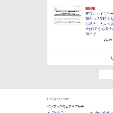
話題
東京スカイツリ
望台の営業時間を
ら拡大。大人の
金は7月から最大4
値上げ
2024
Group site links
インプレスのビジネスWeb
Think IT
SmartGri