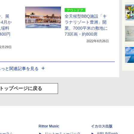
アウトドア
ー、展
全天候型BBQ施設「キ
4月か
ラナリゾート豊洲」開
入場料
業。7000平米の敷地に
00円
73区画・約800席
2022年8月26日
年2月29日
もっと関連記事を見る
トップページに戻る
Rittor Music
イカロス出版
dフォーラム
リットーミュージック
AIRLINEweb