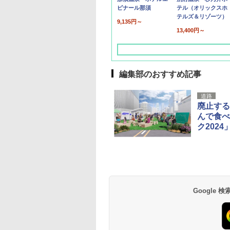
ピナール那須
テル（オリックスホ
テルズ＆リゾーツ）
9,135円～
13,400円～
編集部のおすすめ記事
道路
廃止する
んで食べ
ク2024
草津温泉 ホテル櫻
品川プリンスホテル
グランドニッコー東
海のサウナ＆スパ
東京ドームホテル
シェラトン・グラン
井
京ベイ 舞浜
オールインクルーシ
デ・トーキョーベ
7,037円～
7,980円～
ブ 島原温泉ホテル
イ・ホテル
14,300円～
6,800円～
南風楼
10,450円～
7,950円～
Google