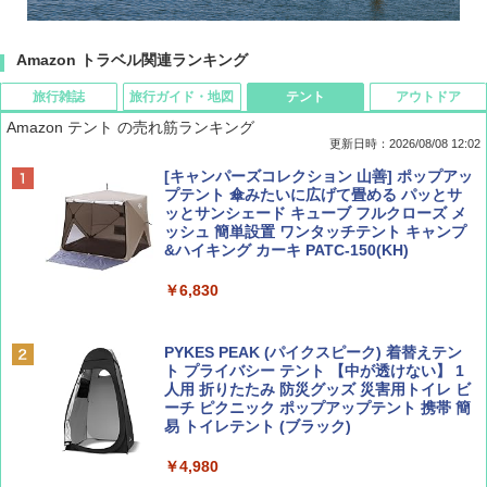
Amazon トラベル関連ランキング
旅行雑誌
旅行ガイド・地図
テント
アウトドア
Amazon テント の売れ筋ランキング
更新日時：2026/08/08 12:02
BE-PAL(ビ-パル) 2026年 9 月号【特別付録:
D40 地球の歩き方 チェンマイ タイ北部の魅
[キャンパーズコレクション 山善] ポップアッ
SOTO ミニマル"旅"財布 ランダム2種】
力的な町 2026～2027 地球の歩き方D アジア
プテント 傘みたいに広げて畳める パッとサ
ッとサンシェード キューブ フルクローズ メ
ッシュ 簡単設置 ワンタッチテント キャンプ
￥1,500
￥2,079
&ハイキング カーキ PATC-150(KH)
￥6,830
ディズニーファン ２０２６年 ９月号 [雑
地球の歩き方 スター・ウォーズ
誌] (ＤＩＳＮＥＹ ＦＡＮ)
PYKES PEAK (パイクスピーク) 着替えテン
￥2,695
ト プライバシー テント 【中が透けない】 1
￥713
人用 折りたたみ 防災グッズ 災害用トイレ ビ
ーチ ピクニック ポップアップテント 携帯 簡
易 トイレテント (ブラック)
山と溪谷 2026年8月号「南アルプス大全」
僕が見た未来【完全版】
￥4,980