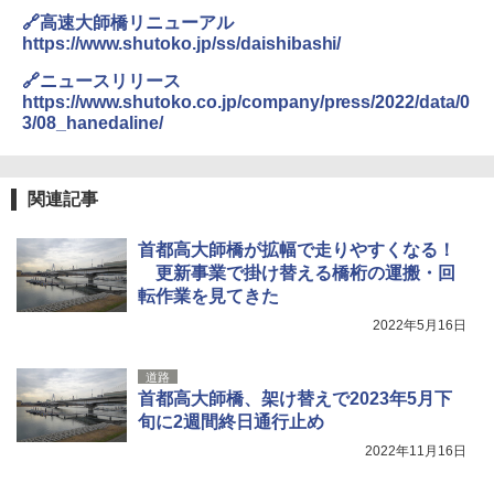
￥6,459
🔗高速大師橋リニューアル
https://www.shutoko.jp/ss/daishibashi/
ポインターライト 強力 小型 緑色/赤色/青紫色
🔗ニュースリリース
USB充電式 高精度 超長距離照射 長時間使用
https://www.shutoko.co.jp/company/press/2022/data/0
可能 安全ロック付き 高安全性 金属製耐久 コ
3/08_hanedaline/
ンパクト多機能設計 持ち運び便利 アウトド
ア/オフィス/教育現場/展示会用 緑
￥1,180
関連記事
首都高大師橋が拡幅で走りやすくなる！
熊撃退スプレー 熊よけスプレー 熊スプレー
更新事業で掛け替える橋桁の運搬・回
【日本企業販売】超強力クマ対策スプレー 30
転作業を見てきた
0ml（連続噴射30秒）110ml（連続噴射15
秒）射程5～10m 安全ロック搭載 携帯収納袋
2022年5月16日
付き ヒグマ・イノシシ対策 自治体・教育機
関の購入実績 登山・キャンプ・アウトドア・
防災用品 長期保存可能 緊急時用 日本国内発
道路
送
首都高大師橋、架け替えで2023年5月下
旬に2週間終日通行止め
￥3,680
2022年11月16日