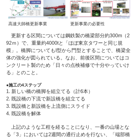
高速大師橋更新事業
更新事業の必要性
更新する区間については鋼鉄製の橋梁部分約300m（2
92ｍ）で、重量約4000tと「ほぼ東京タワーと同じ規
模」。橋脚についてもI型から門型とすることで、橋梁全
体の強化が図られている。なお、前後区間についてはコ
ンクリート製のため「日々の点検補修で十分やっていけ
る」とのこと。
施工の4ステップ
1. 新しい橋の橋脚を組立てる（計6本）
2. 既設橋の下流で新設橋を組立てる
3. 既設橋と新設橋を上流側にスライド
4. 既設橋を解体
上記のような工程を経ることになり、一番の山場とな
る「3」においては2週間の通行止めを行ない、「端部橋