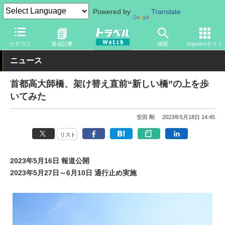
Powered by
Translate
トラベル Watch
地域
国内旅行
東京
カテゴリ
過去記事
検索
Impressサイト
ニュース
首都高大師橋、架け替え直前“新しい橋”の上を歩
いてみた
安田 剛
2023年5月18日 14:45
リスト
2023年5月16日 報道公開
2023年5月27日～6月10日 通行止め実施