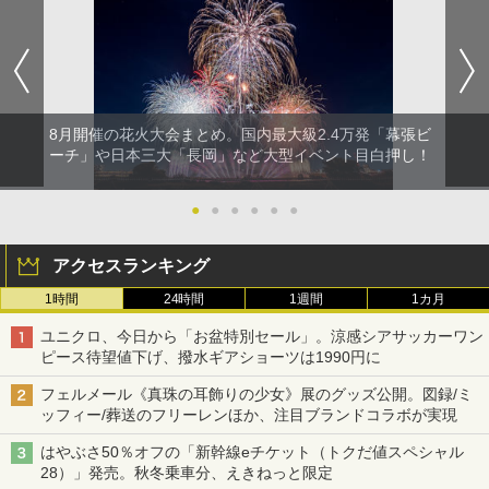
8月開催の花火大会まとめ。国内最大級2.4万発「幕張ビ
ーチ」や日本三大「長岡」など大型イベント目白押し！
●
●
●
●
●
●
アクセスランキング
1時間
24時間
1週間
1カ月
ユニクロ、今日から「お盆特別セール」。涼感シアサッカーワン
ピース待望値下げ、撥水ギアショーツは1990円に
フェルメール《真珠の耳飾りの少女》展のグッズ公開。図録/ミ
ッフィー/葬送のフリーレンほか、注目ブランドコラボが実現
はやぶさ50％オフの「新幹線eチケット（トクだ値スペシャル
28）」発売。秋冬乗車分、えきねっと限定