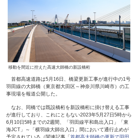
移動を間近に控えた高速大師橋の新設橋桁
首都高速道路は5月16日、橋梁更新工事が進行中の1号
羽田線の大師橋（東京都大田区～神奈川県川崎市）の工
事現場を報道公開した。
なお、同橋では既設橋桁を新設橋桁に掛け替える工事
が進行しており、これにともない2023年5月27日5時から
6月10日5時までの2週間、「羽田線平和島出入口」「東
海JCT」～「横羽線大師出入口」間において通行止めが
予定されている（関連記事「
首都高大師橋の更新で羽田