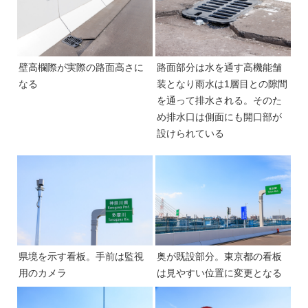
壁高欄際が実際の路面高さに
路面部分は水を通す高機能舗
なる
装となり雨水は1層目との隙間
を通って排水される。そのた
め排水口は側面にも開口部が
設けられている
県境を示す看板。手前は監視
奥が既設部分。東京都の看板
用のカメラ
は見やすい位置に変更となる