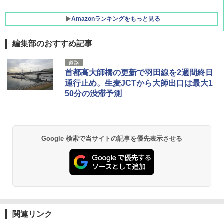
Amazonランキングをもっと見る
編集部のおすすめ記事
GRANDOOR ステンレス保冷剤 2個セット 2
道路
026リニューアル 急速冷凍 空間倍増 衛生的
首都高大師橋の更新で羽田線を2週間終日
コンパクト 保冷力長持ち
通行止め。生麦JCTから大師出口は最大1
50分の渋滞予測
￥2,980
BUNDOK(バンドック)ソロ ドーム 1 EX BDK
-08EX カーキ ソロキャンプ ポリエステル フ
Google 検索で当サイトの記事を優先表示させる
レーム ドーム型 テント
￥14,800
DEWEL パラソル 大型 ビーチ アウトドアパ
ラソル ガーデン サイトシート付 折りたたみ
防水 UVカット 4段階高さ調整 軽量 収納袋付
き
関連リンク