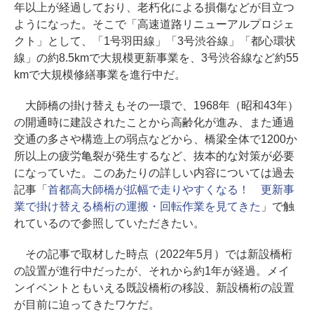
年以上が経過しており、老朽化による損傷などが目立つ
ようになった。そこで「高速道路リニューアルプロジェ
クト」として、「1号羽田線」「3号渋谷線」「都心環状
線」の約8.5kmで大規模更新事業を、3号渋谷線など約55
kmで大規模修繕事業を進行中だ。
大師橋の掛け替えもその一環で、1968年（昭和43年）
の開通時に建設されたことから高齢化が進み、また通過
交通の多さや構造上の弱点などから、橋梁全体で1200か
所以上の疲労亀裂が発生するなど、抜本的な対策が必要
になっていた。このあたりの詳しい内容については過去
記事「
首都高大師橋が拡幅で走りやすくなる！ 更新事
業で掛け替える橋桁の運搬・回転作業を見てきた
」で触
れているので参照していただきたい。
その記事で取材した時点（2022年5月）では新設橋桁
の設置が進行中だったが、それから約1年が経過。メイ
ンイベントともいえる既設橋桁の移設、新設橋桁の設置
が目前に迫ってきたワケだ。