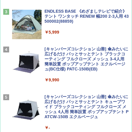
￥1,540
￥0
ENDLESS BASE 《めざましテレビで紹介》
テント ワンタッチ RENEW 幅200 2-3人用 43
500002(88859)
Coyote No.89 特集 星野道夫 夢見る旅
A09 地球の歩き方 イタリア 2026～2027 地
球の歩き方A ヨーロッパ
￥5,999
￥1,540
￥2,479
[キャンパーズコレクション 山善] 傘みたいに
広げるだけ パッとサッとテント ブラックコ
ーティング フルクローズ メッシュ 3-4人用
簡単設置 ポップアップテント エクルベージ
AIRLINE（エアライン）2026年9月号【特
A26 地球の歩き方 チェコ ポーランド スロヴ
ュ(BC仕様) PATC-150B(EB)
集】ボーイング110周年を祝して！
ァキア 2026～2027 地球の歩き方A ヨーロッ
パ
￥9,990
￥1,760
￥2,277
[キャンパーズコレクション 山善] 傘みたいに
広げるだけ パッとサッとテント キューブワ
イド ブラックコーティング フルクローズ メ
ッシュ 4人用 簡単設置 ポップアップテント P
ATCW-150B エクルベージュ
￥-