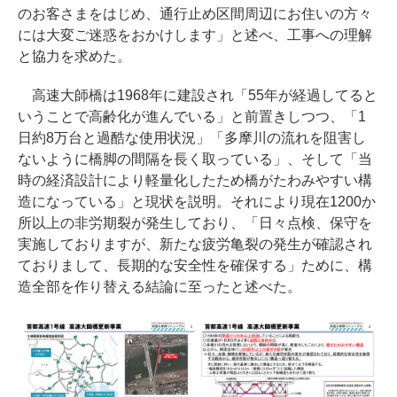
のお客さまをはじめ、通行止め区間周辺にお住いの方々
には大変ご迷惑をおかけします」と述べ、工事への理解
と協力を求めた。
高速大師橋は1968年に建設され「55年が経過してると
いうことで高齢化が進んでいる」と前置きしつつ、「1
日約8万台と過酷な使用状況」「多摩川の流れを阻害し
ないように橋脚の間隔を長く取っている」、そして「当
時の経済設計により軽量化したため橋がたわみやすい構
造になっている」と現状を説明。それにより現在1200か
所以上の非労期裂が発生しており、「日々点検、保守を
実施しておりますが、新たな疲労亀裂の発生が確認され
ておりまして、長期的な安全性を確保する」ために、構
造全部を作り替える結論に至ったと述べた。