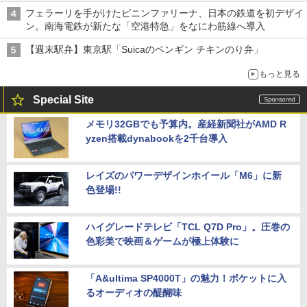
フェラーリを手がけたピニンファリーナ、日本の鉄道を初デザイ
ン。南海電鉄が新たな「空港特急」をなにわ筋線へ導入
【週末駅弁】東京駅「Suicaのペンギン チキンのり弁」
もっと見る
Special Site
メモリ32GBでも予算内。産経新聞社がAMD R
yzen搭載dynabookを2千台導入
レイズのパワーデザインホイール「M6」に新
色登場!!
ハイグレードテレビ「TCL Q7D Pro」。圧巻の
色彩美で映画＆ゲームが極上体験に
「A&ultima SP4000T」の魅力！ポケットに入
るオーディオの醍醐味