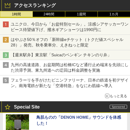
アクセスランキング
1時間
24時間
1週間
1カ月
ユニクロ、今日から「お盆特別セール」。涼感シアサッカーワン
ピース待望値下げ、撥水ギアショーツは1990円に
はやぶさ50％オフの「新幹線eチケット（トクだ値スペシャル
28）」発売。秋冬乗車分、えきねっと限定
【週末駅弁】東京駅「Suicaのペンギン チキンのり弁」
九州の高速道路、お盆期間は松橋ICなど通行止め端末を先頭にし
た渋滞予測。東九州道への迂回は料金調整を実施
フェラーリを手がけたピニンファリーナ、日本の鉄道を初デザイ
ン。南海電鉄が新たな「空港特急」をなにわ筋線へ導入
もっと見る
Special Site
鳥肌ものの「DENON HOME」サウンドを体感
した！