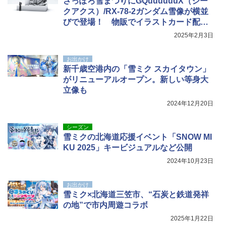
さっぽろ雪まつりにGQuuuuuuX（ジー
￥3,080
クアクス）/RX-78-2ガンダム雪像が横並
びで登場！ 物販でイラストカード配布
も
2025年2月3日
お出かけ
新千歳空港内の「雪ミク スカイタウン」
がリニューアルオープン。新しい等身大
立像も
2024年12月20日
シーズン
雪ミクの北海道応援イベント「SNOW MI
KU 2025」キービジュアルなど公開
2024年10月23日
お出かけ
雪ミク×北海道三笠市、“石炭と鉄道発祥
の地”で市内周遊コラボ
2025年1月22日