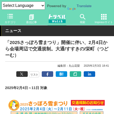
Powered by
Translate
トラベル Watch
地域
国内旅行
北海道
カテゴリ
過去記事
検索
Impressサイト
ニュース
「2025さっぽろ雪まつり」開催に伴い、2月4日か
ら会場周辺で交通規制。大通/すすきの/栄町（つど
ーむ）
編集部：丸山花梨
2025年2月3日 18:41
リスト
2025年2月4日～11日 対象