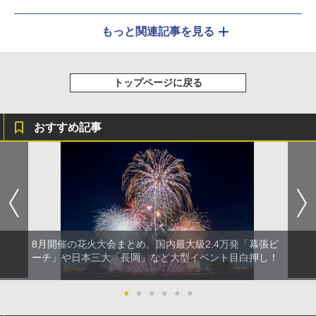
もっと関連記事を見る
トップページに戻る
おすすめ記事
8月開催の花火大会まとめ。国内最大級2.4万発「幕張ビ
ーチ」や日本三大「長岡」など大型イベント目白押し！
●
●
●
●
●
●