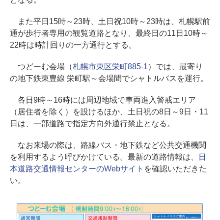
また平日15時～23時、土日祝10時～23時は、札幌駅前
通が歩行者専用の観覧道路となり、最終日の11日10時～
22時は時計回りの一方通行とする。
つどーむ会場（
札幌市東区栄町885-1
）では、最寄り
の地下鉄東豊線 栄町駅～会場間でシャトルバスを運行。
各日9時～16時には周辺地域で車両進入警戒エリア
（居住者を除く）を設けるほか、土日祝の8日～9日・11
日は、一部道路で指定方向外通行禁止となる。
なお来場の際は、路線バス・地下鉄など公共交通機関
を利用するよう呼びかけている。最新の道路情報は、
日
本道路交通情報センターのWebサイト
を確認いただきた
い。