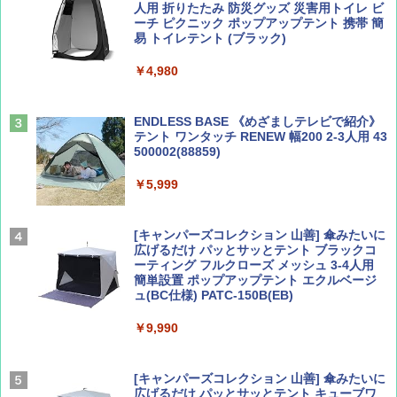
人用 折りたたみ 防災グッズ 災害用トイレ ビ
ーチ ピクニック ポップアップテント 携帯 簡
易 トイレテント (ブラック)
山と溪谷 2026年8月号「南アルプス大全」
僕が見た未来【完全版】
￥4,980
￥1,540
￥0
ENDLESS BASE 《めざましテレビで紹介》
テント ワンタッチ RENEW 幅200 2-3人用 43
500002(88859)
Coyote No.89 特集 星野道夫 夢見る旅
A09 地球の歩き方 イタリア 2026～2027 地
球の歩き方A ヨーロッパ
￥5,999
￥1,540
￥2,479
[キャンパーズコレクション 山善] 傘みたいに
広げるだけ パッとサッとテント ブラックコ
ーティング フルクローズ メッシュ 3-4人用
簡単設置 ポップアップテント エクルベージ
AIRLINE（エアライン）2026年9月号【特
A26 地球の歩き方 チェコ ポーランド スロヴ
ュ(BC仕様) PATC-150B(EB)
集】ボーイング110周年を祝して！
ァキア 2026～2027 地球の歩き方A ヨーロッ
パ
￥9,990
￥1,760
￥2,277
[キャンパーズコレクション 山善] 傘みたいに
広げるだけ パッとサッとテント キューブワ