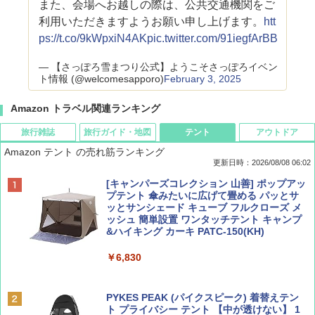
また、会場へお越しの際は、公共交通機関をご
利用いただきますようお願い申し上げます。
htt
ps://t.co/9kWpxiN4AK
pic.twitter.com/91iegfArBB
— 【さっぽろ雪まつり公式】ようこそさっぽろイベン
ト情報 (@welcomesapporo)
February 3, 2025
Amazon トラベル関連ランキング
旅行雑誌
旅行ガイド・地図
テント
アウトドア
Amazon テント の売れ筋ランキング
更新日時：2026/08/08 06:02
BE-PAL(ビ-パル) 2026年 9 月号【特別付録:
D40 地球の歩き方 チェンマイ タイ北部の魅
[キャンパーズコレクション 山善] ポップアッ
SOTO ミニマル"旅"財布 ランダム2種】
力的な町 2026～2027 地球の歩き方D アジア
プテント 傘みたいに広げて畳める パッとサ
ッとサンシェード キューブ フルクローズ メ
ッシュ 簡単設置 ワンタッチテント キャンプ
￥1,500
￥2,079
&ハイキング カーキ PATC-150(KH)
￥6,830
ディズニーファン ２０２６年 ９月号 [雑
地球の歩き方 スター・ウォーズ
誌] (ＤＩＳＮＥＹ ＦＡＮ)
PYKES PEAK (パイクスピーク) 着替えテン
￥2,695
ト プライバシー テント 【中が透けない】 1
￥713