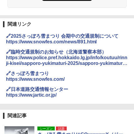
DEWEL パラソル 大型 ビーチ アウトドアパ
ラソル ガーデン サイトシート付 折りたたみ
防水 UVカット 4段階高さ調整 軽量 収納袋付
き
関連リンク
￥6,459
🔗2025さっぽろ雪まつり 会期中の交通規制について
https://www.snowfes.com/news/891.html
熊撃退スプレー 熊よけスプレー 熊スプレー
🔗臨時交通規制のお知らせ（北海道警察本部）
【日本企業販売】超強力クマ対策スプレー 30
https://www.police.pref.hokkaido.lg.jp/info/koutuu/rinn
0ml（連続噴射30秒）110ml（連続噴射15
ji-kisei/sapporo-yukimaturi-2025/sapporo-yukimaturi-
秒）射程5～10m 安全ロック搭載 携帯収納袋
2025.html
付き ヒグマ・イノシシ対策 自治体・教育機
🔗さっぽろ雪まつり
関の購入実績 登山・キャンプ・アウトドア・
https://www.snowfes.com/
防災用品 長期保存可能 緊急時用 日本国内発
送
🔗日本道路交通情報センター
https://www.jartic.or.jp/
￥3,680
着替えテント トイレテント 透けない【換気
関連記事
通気窓付き】収納袋付き UVカット 防水 防災
コンパクト iimono117 (ブルー)
シーズン
話題