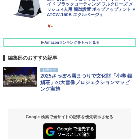
イド ブラックコーティング フルクローズ メ
ッシュ 4人用 簡単設置 ポップアップテント P
ATCW-150B エクルベージュ
￥-
Amazonランキングをもっと見る
編集部のおすすめ記事
GRANDOOR ステンレス保冷剤 2個セット 2
お出かけ
026リニューアル 急速冷凍 空間倍増 衛生的
2025さっぽろ雪まつりで文化財「小樽 銀
コンパクト 保冷力長持ち
鱗荘」の大雪像プロジェクションマッピ
ング実施
￥2,980
BUNDOK(バンドック)ソロ ドーム 1 EX BDK
-08EX カーキ ソロキャンプ ポリエステル フ
Google 検索で当サイトの記事を優先表示させる
レーム ドーム型 テント
￥14,800