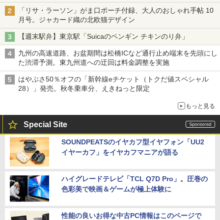
「リサ・ラーソン」がま口ポーチ付録、大人のおしゃれ手帖 10
月号。ジャカード織の北欧猫デザイン
【週末駅弁】東京駅「Suicaのペンギン チキンのり弁」
九州の高速道路、お盆期間は松橋ICなど通行止め端末を先頭にし
た渋滞予測。東九州道への迂回は料金調整を実施
はやぶさ50％オフの「新幹線eチケット（トクだ値スペシャル
28）」発売。秋冬乗車分、えきねっと限定
もっと見る
Special Site
SOUNDPEATSのイヤカフ型イヤフォン「UU2
イヤーカフ」をイヤカフマニアが語る
ハイグレードテレビ「TCL Q7D Pro」。圧巻の
色彩美で映画＆ゲームが極上体験に
性能の良いお得な中古PC情報はこのページで