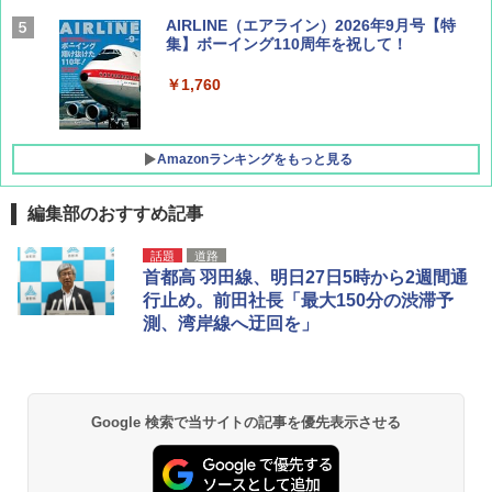
AIRLINE（エアライン）2026年9月号【特
集】ボーイング110周年を祝して！
￥1,760
Amazonランキングをもっと見る
編集部のおすすめ記事
僕が見た未来【完全版】
[キャンパーズコレクション 山善] ポップアッ
DEWEL パラソル 大型 ビーチ アウトドアパ
話題
道路
プテント 傘みたいに広げて畳める パッとサ
ラソル ガーデン サイトシート付 折りたたみ
首都高 羽田線、明日27日5時から2週間通
ッとサンシェード キューブ フルクローズ メ
防水 UVカット 4段階高さ調整 軽量 収納袋付
￥0
行止め。前田社長「最大150分の渋滞予
ッシュ 簡単設置 ワンタッチテント キャンプ
き
測、湾岸線へ迂回を」
&ハイキング カーキ PATC-150(KH)
￥6,459
￥6,831
D40 地球の歩き方 チェンマイ タイ北部の魅
力的な町 2026～2027 地球の歩き方D アジア
GRANDOOR ステンレス保冷剤 2個セット 2
Google 検索で当サイトの記事を優先表示させる
PYKES PEAK (パイクスピーク) 着替えテン
026リニューアル 急速冷凍 空間倍増 衛生的
ト プライバシー テント 【中が透けない】 1
コンパクト 保冷力長持ち
￥2,079
人用 折りたたみ 防災グッズ 災害用トイレ ビ
ーチ ピクニック ポップアップテント 携帯 簡
￥2,980