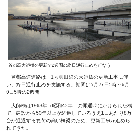
首都高大師橋の更新で2週間の終日通行止めを行なう
首都高速道路は、1号羽田線の大師橋の更新工事に伴
い、終日通行止めを実施する。期間は5月27日5時～6月1
0日5時の2週間。
大師橋は1968年（昭和43年）の開通時にかけられた橋
で、建設から50年以上が経過しているうえ1日あたり8万
台が通過する負荷の高い橋梁のため、更新工事が進めら
れてきた。