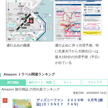
通行止めの概要
通行止めに伴う渋滞予測。特
に生麦JCTから大師出口へは
最大150分の渋滞予測（平日）
が出ている
Amazon トラベル関連ランキング
旅行雑誌
旅行ガイド・地図
テント
アウトドア
Amazon 旅行雑誌 の売れ筋ランキング
更新日時：2026/08/07 18:02
ディズニーファン ２０２６年 ９月号 [雑
誌] (ＤＩＳＮＥＹ ＦＡＮ)