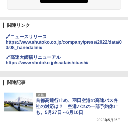
易 トイレテント (グレー)
A09 地球の歩き方 イタリア 2026～2027 地
￥4,980
球の歩き方A ヨーロッパ
熊撃退スプレー 熊よけスプレー 熊スプレー
【日本企業販売】超強力クマ対策スプレー 30
￥2,479
0ml（連続噴射30秒）110ml（連続噴射15
関連リンク
ENDLESS BASE 《めざましテレビで紹介》
秒）射程5～10m 安全ロック搭載 携帯収納袋
テント ワンタッチ RENEW 幅200 2-3人用 43
付き ヒグマ・イノシシ対策 自治体・教育機
🔗ニュースリリース
500002(88859)
関の購入実績 登山・キャンプ・アウトドア・
https://www.shutoko.co.jp/company/press/2022/data/0
防災用品 長期保存可能 緊急時用 日本国内発
地球の歩き方 スター・ウォーズ
3/08_hanedaline/
送
￥5,999
￥2,695
🔗高速大師橋リニューアル
￥3,680
https://www.shutoko.jp/ss/daishibashi/
[キャンパーズコレクション 山善] 傘みたいに
広げるだけ パッとサッとテント ブラックコ
ーティング フルクローズ メッシュ 3-4人用
BUNDOK(バンドック)ソロ ドーム 1 EX BDK
簡単設置 ポップアップテント エクルベージ
-08EX カーキ ソロキャンプ ポリエステル フ
A26 地球の歩き方 チェコ ポーランド スロヴ
関連記事
ュ(BC仕様) PATC-150B(EB)
レーム ドーム型 テント
ァキア 2026～2027 地球の歩き方A ヨーロッ
パ
道路
￥9,990
￥14,800
首都高通行止め、羽田空港の高速バス各
￥2,277
社の対応は？ 空港バスの一部予約休止
も。5月27日～6月10日
[キャンパーズコレクション 山善] 傘みたいに
着替えテント トイレテント 透けない【換気
広げるだけ パッとサッとテント キューブワ
通気窓付き】収納袋付き UVカット 防水 防災
2023年5月25日
イド ブラックコーティング フルクローズ メ
コンパクト iimono117 (ブルー)
ッシュ 4人用 簡単設置 ポップアップテント P