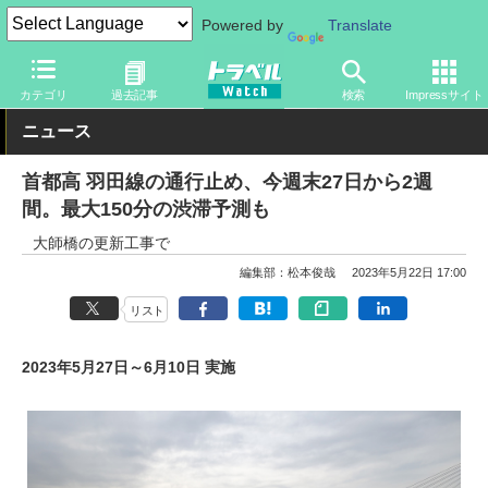
Powered by
Translate
トラベル Watch
地域
国内旅行
東京
カテゴリ
過去記事
検索
Impressサイト
ニュース
首都高 羽田線の通行止め、今週末27日から2週
間。最大150分の渋滞予測も
大師橋の更新工事で
編集部：松本俊哉
2023年5月22日 17:00
リスト
2023年5月27日～6月10日 実施