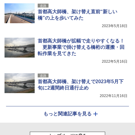
ATCW-150B エクルベージュ
￥3,080
道路
首都高大師橋、架け替え直前“新しい
￥-
橋”の上を歩いてみた
2023年5月18日
首都高大師橋が拡幅で走りやすくなる！
更新事業で掛け替える橋桁の運搬・回
転作業を見てきた
2022年5月16日
道路
首都高大師橋、架け替えで2023年5月下
旬に2週間終日通行止め
2022年11月16日
もっと関連記事を見る