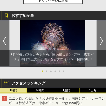
トップページに戻る
おすすめ記事
8月開催の花火大会まとめ。国内最大級2.4万発「幕張ビ
ーチ」や日本三大「長岡」など大型イベント目白押し！
●
●
●
●
●
●
アクセスランキング
1時間
24時間
1週間
1カ月
ユニクロ、今日から「お盆特別セール」。涼感シアサッカーワン
ピース待望値下げ、撥水ギアショーツは1990円に