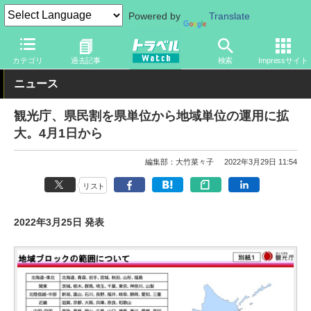
Powered by
Translate
トラベル Watch
企業・政府・官庁
政府・官庁
観光庁
カテゴリ
過去記事
検索
Impressサイト
ニュース
観光庁、県民割を県単位から地域単位の運用に拡
大。4月1日から
編集部：大竹菜々子
2022年3月29日 11:54
リスト
2022年3月25日 発表