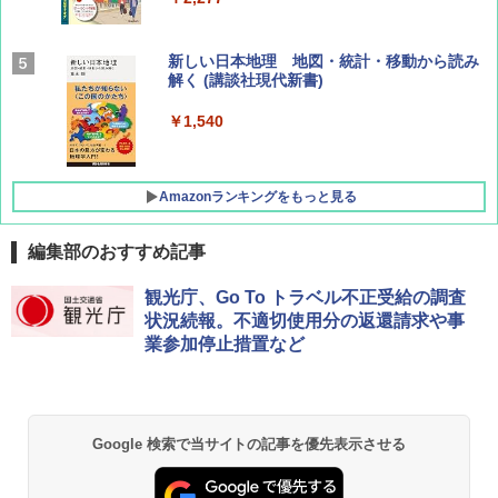
AIRLINE（エアライン）2026年9月号【特
新しい日本地理 地図・統計・移動から読み
集】ボーイング110周年を祝して！
解く (講談社現代新書)
￥1,760
￥1,540
Amazonランキングをもっと見る
編集部のおすすめ記事
[キャンパーズコレクション 山善] ポップアッ
DEWEL パラソル 大型 ビーチ アウトドアパ
観光庁、Go To トラベル不正受給の調査
プテント 傘みたいに広げて畳める パッとサ
ラソル ガーデン サイトシート付 折りたたみ
状況続報。不適切使用分の返還請求や事
ッとサンシェード キューブ フルクローズ メ
防水 UVカット 4段階高さ調整 軽量 収納袋付
業参加停止措置など
ッシュ 簡単設置 ワンタッチテント キャンプ
き
&ハイキング カーキ PATC-150(KH)
￥6,459
￥6,830
Google 検索で当サイトの記事を優先表示させる
熊撃退スプレー 熊よけスプレー 熊スプレー
PYKES PEAK (パイクスピーク) 着替えテン
【日本企業販売】超強力クマ対策スプレー 30
ト プライバシー テント 【中が透けない】 1
0ml（連続噴射30秒）110ml（連続噴射15