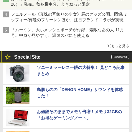
28）」発売。秋冬乗車分、えきねっと限定
フェルメール《真珠の耳飾りの少女》展のグッズ公開。図録/ミ
ッフィー/葬送のフリーレンほか、注目ブランドコラボが実現
「ムーミン」大小メッシュポーチが付録、素敵なあの人 11月
号。中身が見やすく、温泉スパにも使える
もっと見る
Special Site
ソニーミラーレス一眼の大特集！ 見どころ記事
まとめ
鳥肌ものの「DENON HOME」サウンドを体感
した！
お値段そのままでメモリ倍増！メモリ32GBの
「お得なゲーミングノート」