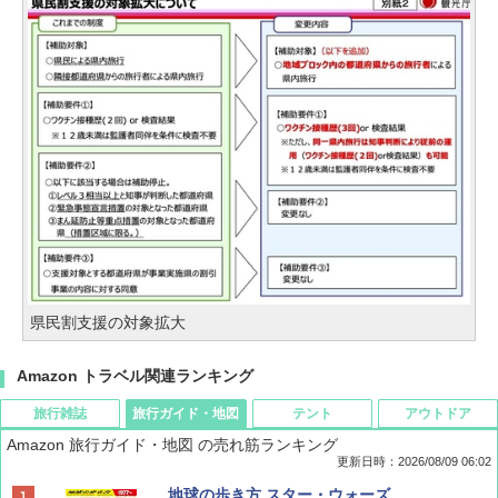
県民割支援の対象拡大
Amazon トラベル関連ランキング
旅行雑誌
旅行ガイド・地図
テント
アウトドア
Amazon 旅行ガイド・地図 の売れ筋ランキング
更新日時：2026/08/09 06:02
BE-PAL(ビ-パル) 2026年 9 月号【特別付録:
地球の歩き方 スター・ウォーズ