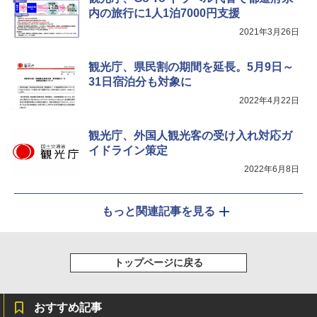
イド ブラックコーティング フルクローズ メ
電動エアーポンプ SUP用 20PSI 電動ポンプ
内の旅行に1人1泊7000円支援
ッシュ 4人用 簡単設置 ポップアップテント P
ゴムボート 空気入れ 空気抜き 自動停止 過熱
ATCW-150B エクルベージュ
保護 日光可読lcd 7種類ノズル付き
2021年3月26日
￥-
￥7,884
観光庁、県民割の期間を延長。5月9日～
31日宿泊分も対象に
2022年4月22日
観光庁、外国人観光客の受け入れ対応ガ
イドライン策定
2022年6月8日
もっと関連記事を見る
トップページに戻る
おすすめ記事