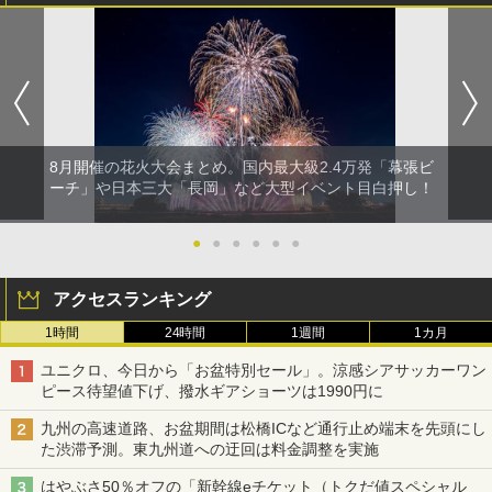
8月開催の花火大会まとめ。国内最大級2.4万発「幕張ビ
ーチ」や日本三大「長岡」など大型イベント目白押し！
●
●
●
●
●
●
アクセスランキング
1時間
24時間
1週間
1カ月
ユニクロ、今日から「お盆特別セール」。涼感シアサッカーワン
ピース待望値下げ、撥水ギアショーツは1990円に
九州の高速道路、お盆期間は松橋ICなど通行止め端末を先頭にし
た渋滞予測。東九州道への迂回は料金調整を実施
はやぶさ50％オフの「新幹線eチケット（トクだ値スペシャル