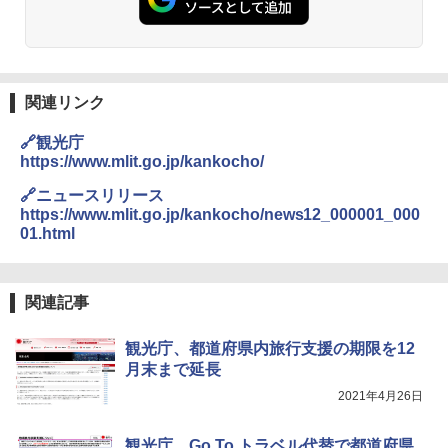
人用 折りたたみ 防災グッズ 災害用トイレ ビ
秒）射程5～10m 安全ロック搭載 携帯収納袋
ーチ ピクニック ポップアップテント 携帯 簡
付き ヒグマ・イノシシ対策 自治体・教育機
易 トイレテント (グレー)
関の購入実績 登山・キャンプ・アウトドア・
防災用品 長期保存可能 緊急時用 日本国内発
送
￥4,980
関連リンク
￥3,680
ENDLESS BASE 《めざましテレビで紹介》
🔗観光庁
テント ワンタッチ RENEW 幅200 2-3人用 43
https://www.mlit.go.jp/kankocho/
500002(88859)
GRANDOOR ステンレス保冷剤 2個セット 2
026リニューアル 急速冷凍 空間倍増 衛生的
🔗ニュースリリース
コンパクト 保冷力長持ち
￥5,999
https://www.mlit.go.jp/kankocho/news12_000001_000
01.html
￥2,980
[キャンパーズコレクション 山善] 傘みたいに
広げるだけ パッとサッとテント ブラックコ
ーティング フルクローズ メッシュ 3-4人用
ポインターライト 強力 小型 緑色/赤色/青紫色
関連記事
簡単設置 ポップアップテント エクルベージ
USB充電式 高精度 超長距離照射 長時間使用
ュ(BC仕様) PATC-150B(EB)
可能 安全ロック付き 高安全性 金属製耐久 コ
ンパクト多機能設計 持ち運び便利 アウトド
観光庁、都道府県内旅行支援の期限を12
ア/オフィス/教育現場/展示会用 緑
￥9,990
月末まで延長
2021年4月26日
￥1,180
[キャンパーズコレクション 山善] 傘みたいに
広げるだけ パッとサッとテント キューブワ
観光庁、Go To トラベル代替で都道府県