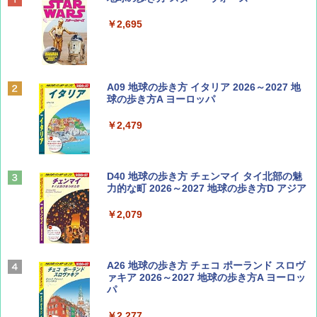
SOTO ミニマル"旅"財布 ランダム2種】
￥2,695
￥1,500
ディズニーファン ２０２６年 ９月号 [雑
A09 地球の歩き方 イタリア 2026～2027 地
誌] (ＤＩＳＮＥＹ ＦＡＮ)
球の歩き方A ヨーロッパ
￥713
￥2,479
山と溪谷 2026年8月号「南アルプス大全」
D40 地球の歩き方 チェンマイ タイ北部の魅
力的な町 2026～2027 地球の歩き方D アジア
￥1,540
￥2,079
Coyote No.89 特集 星野道夫 夢見る旅
A26 地球の歩き方 チェコ ポーランド スロヴ
ァキア 2026～2027 地球の歩き方A ヨーロッ
パ
￥1,540
￥2,277