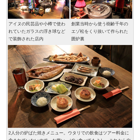
アイヌの民芸品や小樽で使わ
創業当時から使う樹齢千年の
れていたガラスの浮き球など
エゾ松をくり抜いて作られた
で装飾された店内
囲炉裏
2人分の炉ばた焼きメニュー。ウタリでの飲食はツアー料金に