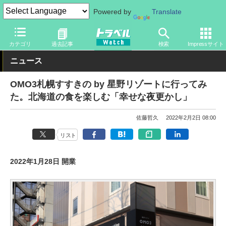
Powered by
Translate
トラベル Watch
地域
国内旅行
北海道
カテゴリ
過去記事
検索
Impressサイト
ニュース
OMO3札幌すすきの by 星野リゾートに行ってみ
た。北海道の食を楽しむ「幸せな夜更かし」
佐藤哲久
2022年2月2日 08:00
リスト
2022年1月28日 開業