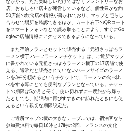
なかから、ただ美味しいだけではなくフレンドリーなお
店、おもしろい店主が運営しているなど、個性豊かな約
50店舗の飲食店の情報が書かれており、マップと照らし
合わせて場所を確認できるほか、カード右下のQRコード
をスマートフォンなどで読み取ることにより、すぐにGo
ogleの店舗情報にアクセスできるようになっている。
また宿泊プランとセットで販売する「元祖さっぽろラ
ーメン横丁 ハーフラーメンチケット」は、ご近所マップ
に書かれている元祖さっぽろラーメン横丁の17店舗で使
える、通常だと販売されていないハーフサイズのラーメ
ンを3杯分頼めるというチケットで、ラーメンの食べ比
べをする際にとても便利なプランとなっている。チケッ
トの期限は5か月と長く、使い切れずに一度旅から帰っ
たとしても、期限内に再びすすきのに訪れたときにも使
えるという親切な期限設定だ。
ご近所マップの横の大きなテーブルでは、宿泊客なら
参加費無料で毎日16時と17時の2回、フランスの文化