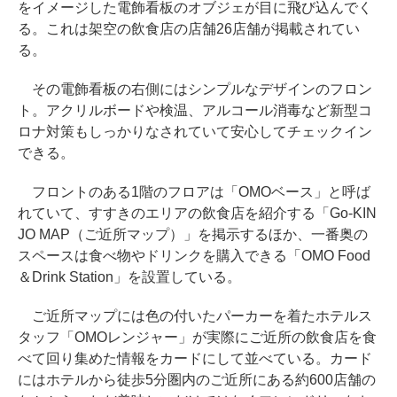
をイメージした電飾看板のオブジェが目に飛び込んでく
る。これは架空の飲食店の店舗26店舗が掲載されてい
る。
その電飾看板の右側にはシンプルなデザインのフロン
ト。アクリルボードや検温、アルコール消毒など新型コ
ロナ対策もしっかりなされていて安心してチェックイン
できる。
フロントのある1階のフロアは「OMOベース」と呼ば
れていて、すすきのエリアの飲食店を紹介する「Go-KIN
JO MAP（ご近所マップ）」を掲示するほか、一番奥の
スペースは食べ物やドリンクを購入できる「OMO Food
＆Drink Station」を設置している。
ご近所マップには色の付いたパーカーを着たホテルス
タッフ「OMOレンジャー」が実際にご近所の飲食店を食
べて回り集めた情報をカードにして並べている。カード
にはホテルから徒歩5分圏内のご近所にある約600店舗の