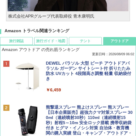
株式会社APRグループ代表取締役 青木康明氏
Amazon トラベル関連ランキング
旅行雑誌
旅行ガイド・地図
テント
アウトドア
Amazon アウトドア の売れ筋ランキング
更新日時：2026/08/09 06:02
BE-PAL(ビ-パル) 2026年 9 月号【特別付録:
地球の歩き方 スター・ウォーズ
[キャンパーズコレクション 山善] ポップアッ
DEWEL パラソル 大型 ビーチ アウトドアパ
SOTO ミニマル"旅"財布 ランダム2種】
プテント 傘みたいに広げて畳める パッとサ
ラソル ガーデン サイトシート付 折りたたみ
ッとサンシェード キューブ フルクローズ メ
防水 UVカット 4段階高さ調整 軽量 収納袋付
￥2,695
ッシュ 簡単設置 ワンタッチテント キャンプ
き
￥1,500
&ハイキング カーキ PATC-150(KH)
￥6,459
￥6,830
ディズニーファン ２０２６年 ９月号 [雑
A09 地球の歩き方 イタリア 2026～2027 地
誌] (ＤＩＳＮＥＹ ＦＡＮ)
球の歩き方A ヨーロッパ
熊撃退スプレー 熊よけスプレー 熊スプレー
PYKES PEAK (パイクスピーク) 着替えテン
【日本企業販売】超強力クマ対策スプレー 30
ト プライバシー テント 【中が透けない】 1
0ml（連続噴射30秒）110ml（連続噴射15
￥713
￥2,479
人用 折りたたみ 防災グッズ 災害用トイレ ビ
秒）射程5～10m 安全ロック搭載 携帯収納袋
ーチ ピクニック ポップアップテント 携帯 簡
付き ヒグマ・イノシシ対策 自治体・教育機
易 トイレテント (グレー)
関の購入実績 登山・キャンプ・アウトドア・