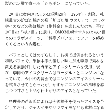
製のポン酢で食べる「たちポン」になっていた。
2軒目に案内されるのは昭和29年（1954年）創業、札
幌最古の炉ばた焼きの店「炉ばた焼 ウタリ」で、ホッケ
やイカなどの海鮮焼き（別料金）を楽しんだのち、再び
1軒目の「杉ノ目」に戻り、OMO3札幌すすきのと杉ノ目
とのコラボスイーツ、「料亭〆パフェ」でツアーを締め
くくるという内容だ。
パフェとしてはめずらしく、お椀で提供されるという
和風パフェで、果物本来の優しい味に加え季節で素材を
変える素揚げにした野菜とアイスクリームを使用。現
在、季節のアイスクリームはヨーグルトとニンジンにな
っていて、今回の内覧会ではニンジンのアイスクリーム
を試食させてもらったが、かすかにニンジンの風味を感
じつつ甘さも上品な仕上がりのアイスとなっていた。
料理長の芦沢氏によれば今後柚子を使ったアイスを予
定しており、ジャガイモやサツマイモなども素材になる