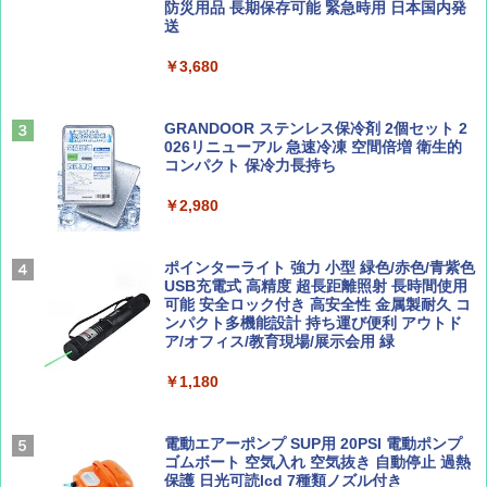
防災用品 長期保存可能 緊急時用 日本国内発
山と溪谷 2026年8月号「南アルプス大全」
D40 地球の歩き方 チェンマイ タイ北部の魅
送
￥4,980
力的な町 2026～2027 地球の歩き方D アジア
￥1,540
￥3,680
￥2,079
ENDLESS BASE 《めざましテレビで紹介》
テント ワンタッチ RENEW 幅200 2-3人用 43
500002(88859)
GRANDOOR ステンレス保冷剤 2個セット 2
026リニューアル 急速冷凍 空間倍増 衛生的
Coyote No.89 特集 星野道夫 夢見る旅
A26 地球の歩き方 チェコ ポーランド スロヴ
コンパクト 保冷力長持ち
ァキア 2026～2027 地球の歩き方A ヨーロッ
￥5,999
パ
￥1,540
￥2,980
￥2,277
[キャンパーズコレクション 山善] 傘みたいに
広げるだけ パッとサッとテント ブラックコ
ーティング フルクローズ メッシュ 3-4人用
ポインターライト 強力 小型 緑色/赤色/青紫色
簡単設置 ポップアップテント エクルベージ
USB充電式 高精度 超長距離照射 長時間使用
AIRLINE（エアライン）2026年9月号【特
新しい日本地理 地図・統計・移動から読み
ュ(BC仕様) PATC-150B(EB)
可能 安全ロック付き 高安全性 金属製耐久 コ
集】ボーイング110周年を祝して！
解く (講談社現代新書)
ンパクト多機能設計 持ち運び便利 アウトド
ア/オフィス/教育現場/展示会用 緑
￥9,990
￥1,760
￥1,540
￥1,180
[キャンパーズコレクション 山善] 傘みたいに
広げるだけ パッとサッとテント キューブワ
イド ブラックコーティング フルクローズ メ
電動エアーポンプ SUP用 20PSI 電動ポンプ
ッシュ 4人用 簡単設置 ポップアップテント P
ゴムボート 空気入れ 空気抜き 自動停止 過熱
ATCW-150B エクルベージュ
保護 日光可読lcd 7種類ノズル付き