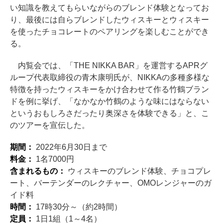
い知識を教えてもらいながらのブレンド体験となってお
り、最後には自らブレンドしたウィスキーとウィスキー
を使ったチョコレートのペアリングを楽しむことができ
る。
内覧会では、「THE NIKKA BAR」を運営するAPRグ
ループ代表取締役の青木康明氏が、NIKKAの多種多様な
特徴を持ったウィスキーをかけ合わせて作る竹鶴ブラン
ドを例に挙げ、「なかなか竹鶴のような味にはならない
というおもしろさだったり奥深さを体験できる」と、こ
のツアーを宣伝した。
期間：
2022年6月30日まで
料金：
1名7000円
含まれるもの：
ウィスキーのブレンド体験、チョコプレ
ート、バーテンダーのレクチャー、OMOレンジャーのガ
イド料
時間：
17時30分～（約2時間）
定員：
1日1組（1～4名）