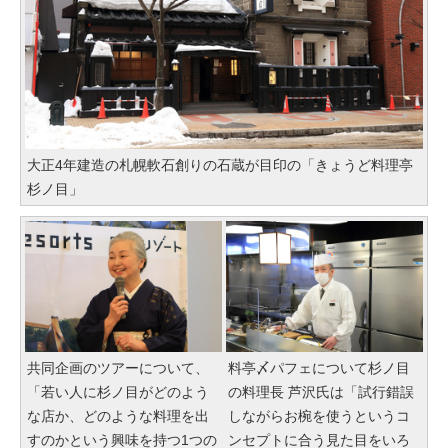
大正4年建造の札幌軟石創りの石蔵が目印の「きょうど料理亭
杉ノ目」
共同企画のツアーについて、
料亭〆パフェについて杉ノ目
「若い人に杉ノ目がどのよう
の料理長 芦沢氏は「試行錯誤
な店か、どのような料理を出
しながらお椀を使うというコ
すのかという興味を持つ1つの
ンセプトに合う見た目をいろ