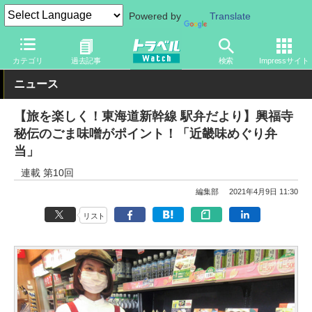
Powered by
Translate
トラベル Watch
企業・政府・官庁
鉄道
JR
カテゴリ
過去記事
検索
Impressサイト
ニュース
【旅を楽しく！東海道新幹線 駅弁だより】興福寺
秘伝のごま味噌がポイント！「近畿味めぐり弁
当」
連載 第10回
編集部
2021年4月9日 11:30
リスト