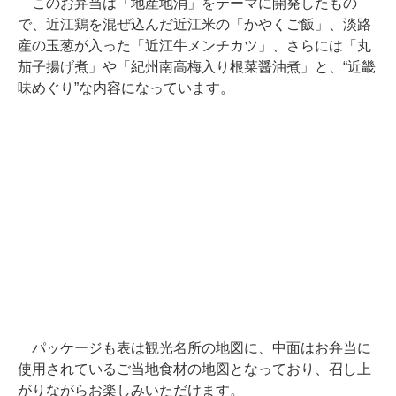
このお弁当は「地産地消」をテーマに開発したもの
で、近江鶏を混ぜ込んだ近江米の「かやくご飯」、淡路
産の玉葱が入った「近江牛メンチカツ」、さらには「丸
茄子揚げ煮」や「紀州南高梅入り根菜醤油煮」と、“近畿
味めぐり”な内容になっています。
パッケージも表は観光名所の地図に、中面はお弁当に
使用されているご当地食材の地図となっており、召し上
がりながらお楽しみいただけます。