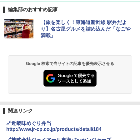
編集部のおすすめ記事
D40 地球の歩き方 チェンマイ タイ北部の魅
[キャンパーズコレクション 山善] ポップアッ
DEWEL パラソル 大型 ビーチ アウトドアパ
【旅を楽しく！東海道新幹線 駅弁だよ
力的な町 2026～2027 地球の歩き方D アジア
プテント 傘みたいに広げて畳める パッとサ
ラソル ガーデン サイトシート付 折りたたみ
り】名古屋グルメを詰め込んだ「なごや
ッとサンシェード キューブ フルクローズ メ
防水 UVカット 4段階高さ調整 軽量 収納袋付
満載」
ッシュ 簡単設置 ワンタッチテント キャンプ
き
￥2,079
&ハイキング カーキ PATC-150(KH)
￥6,459
￥6,831
A09 地球の歩き方 イタリア 2026～2027 地
Google 検索で当サイトの記事を優先表示させる
球の歩き方A ヨーロッパ
BUNDOK(バンドック)ソロ ドーム 1 EX BDK
PYKES PEAK (パイクスピーク) 着替えテン
-08EX カーキ ソロキャンプ ポリエステル フ
ト プライバシー テント 【中が透けない】 1
レーム テント
￥2,479
人用 折りたたみ 防災グッズ 災害用トイレ ビ
ーチ ピクニック ポップアップテント 携帯 簡
￥14,800
易 トイレテント (ブラック)
地球の歩き方 スター・ウォーズ
￥4,980
GRANDOOR ステンレス保冷剤 2個セット 2
￥2,695
026リニューアル 急速冷凍 空間倍増 衛生的
関連リンク
コンパクト 保冷力長持ち
ENDLESS BASE 《めざましテレビで紹介》
🔗近畿味めぐり弁当
テント ワンタッチ RENEW 幅200 2-3人用 43
￥2,980
http://www.jr-cp.co.jp/products/detail/184
500002(88859)
A26 地球の歩き方 チェコ ポーランド スロヴ
🔗株式会社ジェイアール東海パッセンジャーズ