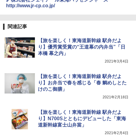
ァキア 2026～2027 地球の歩き方A ヨーロッ
￥5,999
ニューエラ New Era キャップ メッシュキャ
http://www.jr-cp.co.jp/
パ
ップ 9FORTY AFrame 15226380 NER37C00
94 ストーン ニューエラキャップ 9FORTYA
￥2,277
[キャンパーズコレクション 山善] 傘みたいに
サーフライダーファウンデーション Surfride
広げるだけ パッとサッとテント ブラックコ
r Foundation コラボ Aフレーム メンズ レデ
関連記事
ーティング フルクローズ メッシュ 3-4人用
ィース 帽子 スナップバック a-frame 9フォー
簡単設置 ポップアップテント エクルベージ
ティー男女兼用ユニセックス 夏用 日除けUV
新しい日本地理 地図・統計・移動から読み
【旅を楽しく！東海道新幹線 駅弁だよ
ュ(BC仕様) PATC-150B(EB)
ケア FREE
解く (講談社現代新書)
り】優秀賞受賞の“王道幕の内弁当”「日
￥9,990
￥4,400
￥1,540
本橋 幕之内」
2021年3月4日
[キャンパーズコレクション 山善] 傘みたいに
熊撃退スプレー 熊よけスプレー 熊スプレー
広げるだけ パッとサッとテント キューブワ
【日本企業販売】超強力クマ対策スプレー 30
【旅を楽しく！東海道新幹線 駅弁だよ
イド ブラックコーティング フルクローズ メ
0ml（連続噴射30秒）110ml（連続噴射15
り】お弁当で春を感じる「春 鯛めしとた
ッシュ 4人用 簡単設置 ポップアップテント P
秒）射程5～10m 安全ロック搭載 携帯収納袋
けのこ御膳」
ATCW-150B エクルベージュ
付き ヒグマ・イノシシ対策 自治体・教育機
関の購入実績 登山・キャンプ・アウトドア・
2021年2月18日
防災用品 長期保存可能 緊急時用 日本国内発
￥-
送
【旅を楽しく！東海道新幹線 駅弁だよ
￥3,680
り】N700Sとともにデビューした「東海
道新幹線富士山弁當」
2021年2月4日