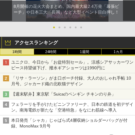
8月開催の花火大会まとめ。国内最大級2.4万発「幕張ビ
ーチ」や日本三大「長岡」など大型イベント目白押し！
●
●
●
●
●
●
アクセスランキング
1時間
24時間
1週間
1カ月
ユニクロ、今日から「お盆特別セール」。涼感シアサッカーワン
ピース待望値下げ、撥水ギアショーツは1990円に
「リサ・ラーソン」がま口ポーチ付録、大人のおしゃれ手帖 10
月号。ジャカード織の北欧猫デザイン
【週末駅弁】東京駅「Suicaのペンギン チキンのり弁」
フェラーリを手がけたピニンファリーナ、日本の鉄道を初デザイ
ン。南海電鉄が新たな「空港特急」をなにわ筋線へ導入
本日発売「シャカ」じゃばら式4層収納ショルダーバッグが付
録、MonoMax 9月号