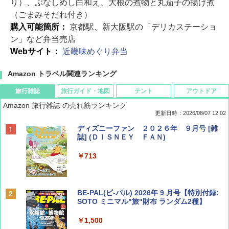
り）、ぶなしめし白和え、大根の煮物と丸茄子の揚げ煮
（ごまみそだれ付き）
購入可能箇所：
京都駅、新大阪駅の「デリカステーショ
ン」など弁当売店
Webサイト：
近畿味めぐり弁当
Amazon トラベル関連ランキング
旅行雑誌
旅行ガイド・地図
テント
アウトドア
Amazon 旅行雑誌 の売れ筋ランキング
更新日時：2026/08/07 12:02
ディズニーファン ２０２６年 ９月号 [雑
誌] (ＤＩＳＮＥＹ ＦＡＮ)
￥713
BE-PAL(ビ-パル) 2026年 9 月号【特別付録:
SOTO ミニマル"旅"財布 ランダム2種】
￥1,500