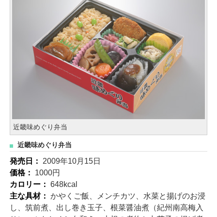
近畿味めぐり弁当
近畿味めぐり弁当
発売日：
2009年10月15日
価格：
1000円
カロリー：
648kcal
主な具材：
かやくご飯、メンチカツ、水菜と揚げのお浸
し、筑前煮、出し巻き玉子、根菜醤油煮（紀州南高梅入