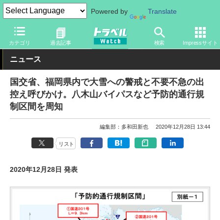
Powered by
Translate
トラベル Watch
地域
国内旅行
九州
カテゴリ
過去記事
検索
Impressサイト
ニュース
国交省、福岡県内で大雪への警戒と不要不急の出
控え呼びかけ。八木山バイパスなど予防的通行規
制区間を周知
編集部：多和田新也
2020年12月28日 13:44
リスト
2020年12月28日 発表