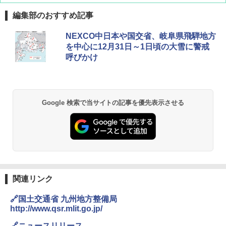
編集部のおすすめ記事
BUNDOK(バンドック)ソロ ドーム 1 EX BDK
NEXCO中日本や国交省、岐阜県飛騨地方
-08EX カーキ ソロキャンプ ポリエステル フ
を中心に12月31日～1日頃の大雪に警戒
レーム テント
呼びかけ
￥14,800
GRANDOOR ステンレス保冷剤 2個セット 2
Google 検索で当サイトの記事を優先表示させる
026リニューアル 急速冷凍 空間倍増 衛生的
コンパクト 保冷力長持ち
￥2,980
DEWEL パラソル 大型 ビーチ アウトドアパ
ラソル ガーデン サイトシート付 折りたたみ
防水 UVカット 4段階高さ調整 軽量 収納袋付
関連リンク
き
🔗国土交通省 九州地方整備局
￥6,459
http://www.qsr.mlit.go.jp/
🔗ニュースリリース