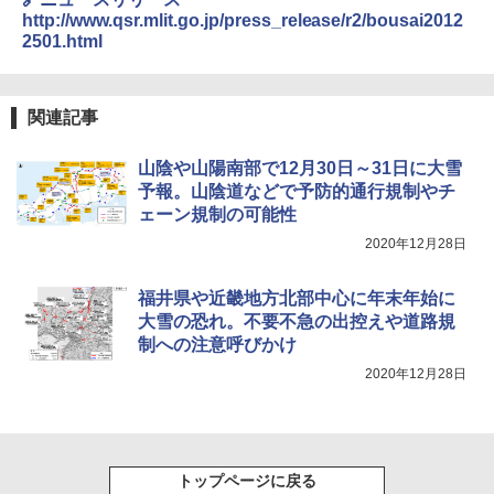
熊撃退スプレー 熊よけスプレー 熊スプレー
http://www.qsr.mlit.go.jp/press_release/r2/bousai2012
【日本企業販売】超強力クマ対策スプレー 30
2501.html
0ml（連続噴射30秒）110ml（連続噴射15
秒）射程5～10m 安全ロック搭載 携帯収納袋
付き ヒグマ・イノシシ対策 自治体・教育機
関の購入実績 登山・キャンプ・アウトドア・
関連記事
防災用品 長期保存可能 緊急時用 日本国内発
送
山陰や山陽南部で12月30日～31日に大雪
￥3,680
予報。山陰道などで予防的通行規制やチ
ェーン規制の可能性
2020年12月28日
ポインターライト 強力 小型 緑色/赤色/青紫色
USB充電式 高精度 超長距離照射 長時間使用
可能 安全ロック付き 高安全性 金属製耐久 コ
福井県や近畿地方北部中心に年末年始に
ンパクト多機能設計 持ち運び便利 アウトド
大雪の恐れ。不要不急の出控えや道路規
ア/オフィス/教育現場/展示会用 緑
制への注意呼びかけ
￥1,180
2020年12月28日
トップページに戻る