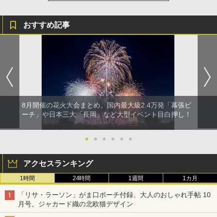
おすすめ記事
8月開催の花火大会まとめ。国内最大級2.4万発「幕張ビ
ーチ」や日本三大「長岡」など大型イベント目白押し！
●
●
●
●
●
●
アクセスランキング
1時間
24時間
1週間
1カ月
「リサ・ラーソン」がま口ポーチ付録、大人のおしゃれ手帖 10
月号。ジャカード織の北欧猫デザイン