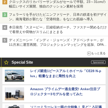
クロックスのリカバリーサンダルがセールで半額。23～31cmの
幅広いサイズ展開、独自のクッション素材を採用
フェラーリを手がけたピニンファリーナ、日本の鉄道を初デザイ
ン。南海電鉄が新たな「空港特急」をなにわ筋線へ導入
本日発売「スヌーピー」圧縮収納ポーチ。ファスナー閉めるだけ
で着替えや荷物がスリムにまとまる
ディズニーシー「インディ・ジョーンズ・アドベンチャー」が
11月末に運営再開。プロジェクションマッピングを追加、DPA
は1500円
もっと見る
Special Site
レイズ鍛造1ピースアルミホイール「CE28 N-p
lus」軽量なままに剛性を向上
Amazon プライムデー過去最安! Anker注目プ
ロジェクター3モデルを使ってみた
ソニーミラーレス一眼の大特集！ 見どころ記事