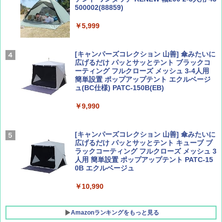
500002(88859)
Coyote No.89 特集 星野道夫 夢見る旅
A26 地球の歩き方 チェコ ポーランド スロヴ
ァキア 2026～2027 地球の歩き方A ヨーロッ
￥5,999
パ
￥1,540
￥2,277
[キャンパーズコレクション 山善] 傘みたいに
広げるだけ パッとサッとテント ブラックコ
ーティング フルクローズ メッシュ 3-4人用
簡単設置 ポップアップテント エクルベージ
AIRLINE（エアライン）2026年9月号【特
新しい日本地理 地図・統計・移動から読み
ュ(BC仕様) PATC-150B(EB)
集】ボーイング110周年を祝して！
解く (講談社現代新書)
￥9,990
￥1,760
￥1,540
[キャンパーズコレクション 山善] 傘みたいに
広げるだけ パッとサッとテント キューブ ブ
ラックコーティング フルクローズ メッシュ 3
人用 簡単設置 ポップアップテント PATC-15
0B エクルベージュ
￥10,990
Amazonランキングをもっと見る