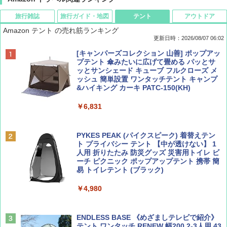
旅行雑誌
旅行ガイド・地図
テント
アウトドア
Amazon テント の売れ筋ランキング
更新日時：2026/08/07 06:02
ディズニーファン ２０２６年 ９月号 [雑
D40 地球の歩き方 チェンマイ タイ北部の魅
[キャンパーズコレクション 山善] ポップアッ
誌] (ＤＩＳＮＥＹ ＦＡＮ)
力的な町 2026～2027 地球の歩き方D アジア
プテント 傘みたいに広げて畳める パッとサ
ッとサンシェード キューブ フルクローズ メ
ッシュ 簡単設置 ワンタッチテント キャンプ
￥713
￥2,079
&ハイキング カーキ PATC-150(KH)
￥6,831
BE-PAL(ビ-パル) 2026年 9 月号【特別付録:
A09 地球の歩き方 イタリア 2026～2027 地
SOTO ミニマル"旅"財布 ランダム2種】
球の歩き方A ヨーロッパ
PYKES PEAK (パイクスピーク) 着替えテン
ト プライバシー テント 【中が透けない】 1
￥1,500
￥2,479
人用 折りたたみ 防災グッズ 災害用トイレ ビ
ーチ ピクニック ポップアップテント 携帯 簡
易 トイレテント (ブラック)
山と溪谷 2026年8月号「南アルプス大全」
地球の歩き方 スター・ウォーズ
￥4,980
￥1,540
￥2,695
ENDLESS BASE 《めざましテレビで紹介》
テント ワンタッチ RENEW 幅200 2-3人用 43