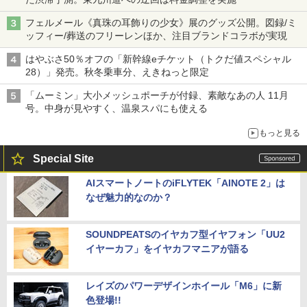
フェルメール《真珠の耳飾りの少女》展のグッズ公開。図録/ミ
ッフィー/葬送のフリーレンほか、注目ブランドコラボが実現
はやぶさ50％オフの「新幹線eチケット（トクだ値スペシャル
28）」発売。秋冬乗車分、えきねっと限定
「ムーミン」大小メッシュポーチが付録、素敵なあの人 11月
号。中身が見やすく、温泉スパにも使える
もっと見る
Special Site
AIスマートノートのiFLYTEK「AINOTE 2」は
なぜ魅力的なのか？
SOUNDPEATSのイヤカフ型イヤフォン「UU2
イヤーカフ」をイヤカフマニアが語る
レイズのパワーデザインホイール「M6」に新
色登場!!