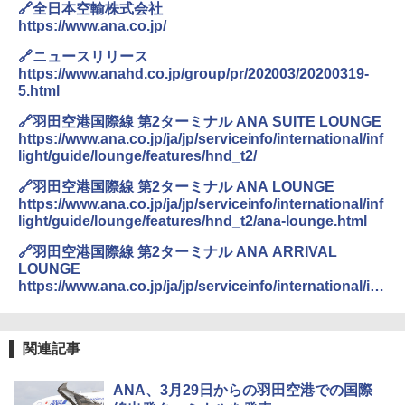
🔗全日本空輸株式会社
https://www.ana.co.jp/
🔗ニュースリリース
https://www.anahd.co.jp/group/pr/202003/20200319-
5.html
🔗羽田空港国際線 第2ターミナル ANA SUITE LOUNGE
https://www.ana.co.jp/ja/jp/serviceinfo/international/inf
light/guide/lounge/features/hnd_t2/
🔗羽田空港国際線 第2ターミナル ANA LOUNGE
https://www.ana.co.jp/ja/jp/serviceinfo/international/inf
light/guide/lounge/features/hnd_t2/ana-lounge.html
🔗羽田空港国際線 第2ターミナル ANA ARRIVAL
LOUNGE
https://www.ana.co.jp/ja/jp/serviceinfo/international/inf
light/guide/lounge/features/hnd_t2/arrival-lounge.html
関連記事
ANA、3月29日からの羽田空港での国際