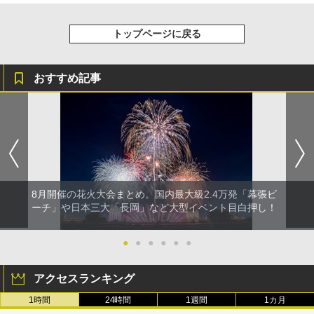
トップページに戻る
おすすめ記事
8月開催の花火大会まとめ。国内最大級2.4万発「幕張ビ
ーチ」や日本三大「長岡」など大型イベント目白押し！
●
●
●
●
●
●
アクセスランキング
1時間
24時間
1週間
1カ月