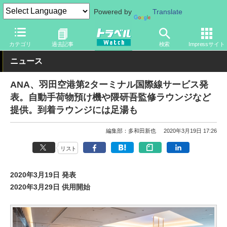
Powered by
Translate
トラベル Watch
企業・政府・官庁
国内エアライン
ANA
カテゴリ
過去記事
検索
Impressサイト
ニュース
ANA、羽田空港第2ターミナル国際線サービス発
表。自動手荷物預け機や隈研吾監修ラウンジなど
提供。到着ラウンジには足湯も
編集部：多和田新也
2020年3月19日 17:26
リスト
2020年3月19日 発表
2020年3月29日 供用開始