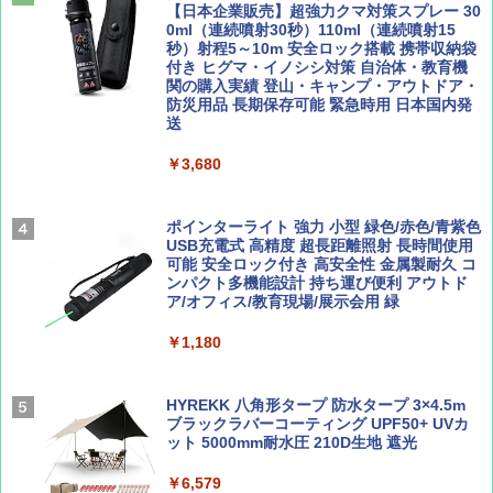
￥1,540
【日本企業販売】超強力クマ対策スプレー 30
￥2,479
0ml（連続噴射30秒）110ml（連続噴射15
ENDLESS BASE 《めざましテレビで紹介》
秒）射程5～10m 安全ロック搭載 携帯収納袋
テント ワンタッチ RENEW 幅200 2-3人用 43
付き ヒグマ・イノシシ対策 自治体・教育機
500002(89232)
関の購入実績 登山・キャンプ・アウトドア・
防災用品 長期保存可能 緊急時用 日本国内発
Coyote No.89 特集 星野道夫 夢見る旅
A26 地球の歩き方 チェコ ポーランド スロヴ
送
ァキア 2026～2027 地球の歩き方A ヨーロッ
￥5,999
パ
￥1,540
￥3,680
￥2,277
[キャンパーズコレクション 山善] 傘みたいに
広げるだけ パッとサッとテント ブラックコ
ーティング フルクローズ メッシュ 3-4人用
ポインターライト 強力 小型 緑色/赤色/青紫色
簡単設置 ポップアップテント エクルベージ
USB充電式 高精度 超長距離照射 長時間使用
AIRLINE（エアライン）2026年9月号【特
新しい日本地理 地図・統計・移動から読み
ュ(BC仕様) PATC-150B(EB)
可能 安全ロック付き 高安全性 金属製耐久 コ
集】ボーイング110周年を祝して！
解く (講談社現代新書)
ンパクト多機能設計 持ち運び便利 アウトド
ア/オフィス/教育現場/展示会用 緑
￥9,990
￥1,760
￥1,540
￥1,180
[キャンパーズコレクション 山善] 傘みたいに
広げるだけ パッとサッとテント キューブワ
イド ブラックコーティング フルクローズ メ
HYREKK 八角形タープ 防水タープ 3×4.5m
ッシュ 4人用 簡単設置 ポップアップテント P
ブラックラバーコーティング UPF50+ UVカ
ATCW-150B エクルベージュ
ット 5000mm耐水圧 210D生地 遮光
￥-
￥6,579