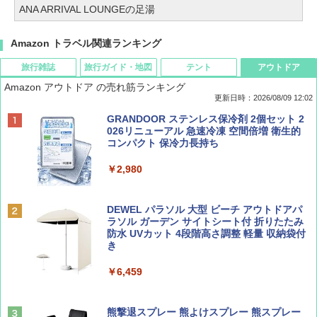
ANA ARRIVAL LOUNGEの足湯
Amazon トラベル関連ランキング
旅行雑誌
旅行ガイド・地図
テント
アウトドア
Amazon アウトドア の売れ筋ランキング
更新日時：2026/08/09 12:02
BE-PAL(ビ-パル) 2026年 9 月号【特別付録:
地球の歩き方 スター・ウォーズ
[キャンパーズコレクション 山善] ポップアッ
GRANDOOR ステンレス保冷剤 2個セット 2
SOTO ミニマル"旅"財布 ランダム2種】
プテント 傘みたいに広げて畳める パッとサ
026リニューアル 急速冷凍 空間倍増 衛生的
ッとサンシェード キューブ フルクローズ メ
コンパクト 保冷力長持ち
￥2,695
ッシュ 簡単設置 ワンタッチテント キャンプ
￥1,500
&ハイキング カーキ PATC-150(KH)
￥2,980
￥6,830
ディズニーファン ２０２６年 ９月号 [雑
D40 地球の歩き方 チェンマイ タイ北部の魅
DEWEL パラソル 大型 ビーチ アウトドアパ
誌] (ＤＩＳＮＥＹ ＦＡＮ)
力的な町 2026～2027 地球の歩き方D アジア
ラソル ガーデン サイトシート付 折りたたみ
PYKES PEAK (パイクスピーク) 着替えテン
防水 UVカット 4段階高さ調整 軽量 収納袋付
ト プライバシー テント 【中が透けない】 1
き
￥713
￥2,079
人用 折りたたみ 防災グッズ 災害用トイレ ビ
ーチ ピクニック ポップアップテント 携帯 簡
￥6,459
易 トイレテント (ブラック)
山と溪谷 2026年8月号「南アルプス大全」
A09 地球の歩き方 イタリア 2026～2027 地
￥4,980
球の歩き方A ヨーロッパ
熊撃退スプレー 熊よけスプレー 熊スプレー