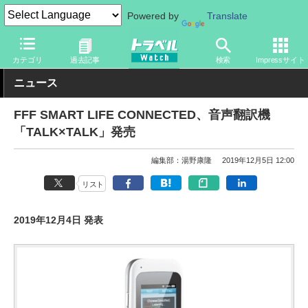
Powered by
Translate
トラベル Watch
旅のアイテム
ガジェット
その他
カテゴリ
過去記事
検索
Impressサイト
ニュース
FFF SMART LIFE CONNECTED、音声翻訳機
「TALK×TALK」発売
編集部：湯野康隆
2019年12月5日 12:00
リスト
2019年12月4日 発表