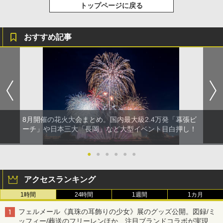
トップページに戻る
おすすめ記事
8月開催の花火大会まとめ。国内最大級2.4万発「幕張ビ
ーチ」や日本三大「長岡」など大型イベント目白押し！
●
●
●
●
●
●
アクセスランキング
1時間
24時間
1週間
1カ月
フェルメール《真珠の耳飾りの少女》展のグッズ公開。図録/ミ
ッフィー/葬送のフリーレンほか、注目ブランドコラボが実現