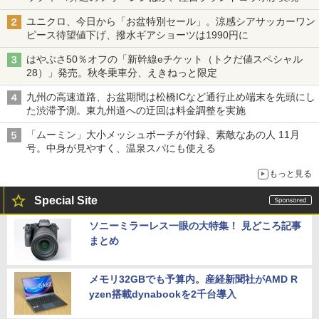
ユニクロ、今日から「お盆特別セール」。涼感シアサッカーワン
ピース待望値下げ、撥水ギアショーツは1990円に
はやぶさ50％オフの「新幹線eチケット（トクだ値スペシャル
28）」発売。秋冬乗車分、えきねっと限定
九州の高速道路、お盆期間は松橋ICなど通行止め端末を先頭にし
た渋滞予測。東九州道への迂回は料金調整を実施
「ムーミン」大小メッシュポーチが付録、素敵なあの人 11月
号。中身が見やすく、温泉スパにも使える
もっと見る
Special Site
ソニーミラーレス一眼の大特集！ 見どころ記事
まとめ
メモリ32GBでも予算内。産経新聞社がAMD R
yzen搭載dynabookを2千台導入