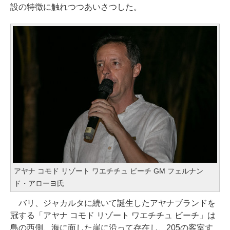
設の特徴に触れつつあいさつした。
アヤナ コモド リゾート ワエチチュ ビーチ GM フェルナン
ド・アローヨ氏
バリ、ジャカルタに続いて誕生したアヤナブランドを
冠する「アヤナ コモド リゾート ワエチチュ ビーチ」は
島の西側、海に面した崖に沿って存在し、205の客室す