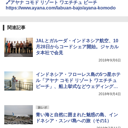
🔗アヤナ コモド リゾート ワエチチュ ビーチ
￥3,680
https://www.ayana.com/labuan-bajo/ayana-komodo
[キャンパーズコレクション 山善] 傘みたいに
広げるだけ パッとサッとテント ブラックコ
DEWEL パラソル 大型 ビーチ アウトドアパ
ーティング フルクローズ メッシュ 3-4人用
ラソル ガーデン サイトシート付 折りたたみ
関連記事
簡単設置 ポップアップテント エクルベージ
防水 UVカット 4段階高さ調整 軽量 収納袋付
ュ(BC仕様) PATC-150B(EB)
き
JALとガルーダ・インドネシア航空、10
￥8,991
￥6,459
月28日からコードシェア開始。ジャカル
タ本社で会見
2018年9月6日
Coleman(コールマン) ツーリングドーム/LD
ポインターライト 強力 小型 緑色/赤色/青紫色
X 2人用 3人用 キャンプ アウトドア フェス
USB充電式 高精度 超長距離照射 長時間使用
収納 コンパクト 簡単設営 カンガルーテント
可能 安全ロック付き 高安全性 金属製耐久 コ
インドネシア・フローレス島の5つ星ホテ
ソロキャンプ ソロテント
ンパクト多機能設計 持ち運び便利 アウトド
ル「アヤナ コモド リゾート ワエチチュ
ア/オフィス/教育現場/展示会用 緑
ビーチ」、船上挙式などウェディングプ
￥20,718
￥1,180
ラン発表
2018年9月4日
旅レポ
青い海と自然に囲まれた魅惑の島、イン
ドネシア・スンバ島への旅（その1）