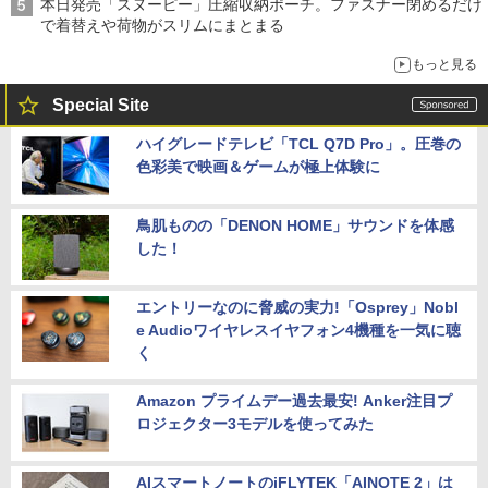
本日発売「スヌーピー」圧縮収納ポーチ。ファスナー閉めるだけ
で着替えや荷物がスリムにまとまる
もっと見る
Special Site
ハイグレードテレビ「TCL Q7D Pro」。圧巻の
色彩美で映画＆ゲームが極上体験に
鳥肌ものの「DENON HOME」サウンドを体感
した！
エントリーなのに脅威の実力!「Osprey」Nobl
e Audioワイヤレスイヤフォン4機種を一気に聴
く
Amazon プライムデー過去最安! Anker注目プ
ロジェクター3モデルを使ってみた
AIスマートノートのiFLYTEK「AINOTE 2」は