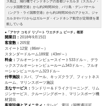
ス島は、飛行機でインドネシアの首都ジャカルタ（スカルノ・
ハッタ国際空港）から約2時間30分、バリ島・デンパサール
（ングラ・ライ国際空港）から約1時間30分のアクセス。ジャ
カルタやバリからはガルーダ・インドネシア航空が定期便を運
航している
「アヤナ コモド リゾート ワエチチュ ビーチ」概要
開業日：
2018年9月15日
客室数：
205室
スイート12室（86m
～）
2
スタンダードルーム189室（43m
～）
2
料金：
フルオーシャンビュースイート533ドル～、デラ
ックスフルオーシャンビュールーム343ドル～、フルオ
ーシャンビュールーム323ドル～
付帯施設：
スパ、プール、キッズクラブ、フィットネス
ルーム、マリンスポーツ施設
主なサービス：
ランドリー＆ドライクリーニング、リム
ジンサービス、クルージングボート、マリンスポーツ機
材貸出
客室設備とアメニティ：
テレビ、電話（国際通話可