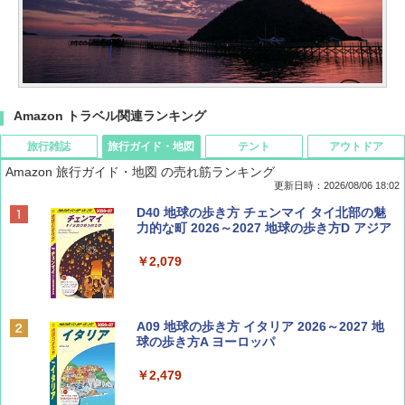
Amazon トラベル関連ランキング
旅行雑誌
旅行ガイド・地図
テント
アウトドア
Amazon 旅行ガイド・地図 の売れ筋ランキング
更新日時：2026/08/06 18:02
ディズニーファン ２０２６年 ９月号 [雑
D40 地球の歩き方 チェンマイ タイ北部の魅
誌] (ＤＩＳＮＥＹ ＦＡＮ)
力的な町 2026～2027 地球の歩き方D アジア
￥713
￥2,079
Coyote No.89 特集 星野道夫 夢見る旅
A09 地球の歩き方 イタリア 2026～2027 地
球の歩き方A ヨーロッパ
￥1,540
￥2,479