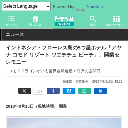
Powered by
Translate
トラベル Watch
地域
海外旅行
東南アジア
カテゴリ
過去記事
検索
Impressサイト
ニュース
インドネシア・フローレス島の5つ星ホテル「アヤ
ナ コモド リゾート ワエチチュ ビーチ」、開業セ
レモニー
コモドドラゴンがいる世界自然遺産エリアの玄関口
編集部：稲葉隆司
2018年9月16日 15:23
リスト
2018年9月15日（現地時間） 開業