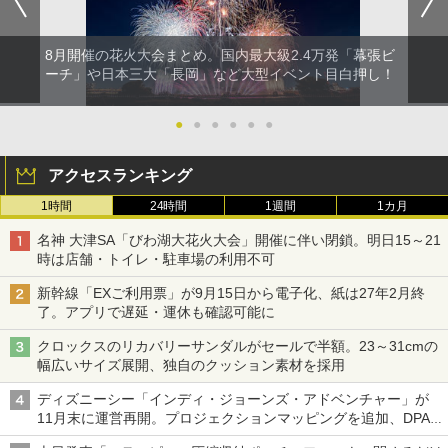
8月開催の花火大会まとめ。国内最大級2.4万発「幕張ビ
ーチ」や日本三大「長岡」など大型イベント目白押し！
●
●
●
●
●
●
アクセスランキング
1時間
24時間
1週間
1カ月
名神 大津SA「びわ湖大花火大会」開催に伴い閉鎖。明日15～21
時は店舗・トイレ・駐車場の利用不可
新幹線「EXご利用票」が9月15日から電子化、紙は27年2月終
了。アプリで遅延・運休も確認可能に
クロックスのリカバリーサンダルがセールで半額。23～31cmの
幅広いサイズ展開、独自のクッション素材を採用
ディズニーシー「インディ・ジョーンズ・アドベンチャー」が
11月末に運営再開。プロジェクションマッピングを追加、DPA
は1500円