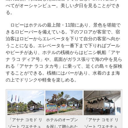
べてがオーシャンビュー。美しい夕日を見ることができ
る。
ロビーはホテルの最上階・11階にあり、景色を堪能で
きるロビーバーを備えている。下のフロアが客室で、宿
泊客はロビーからエレベータを下りて自分の客室へ向か
うことになる。エレベータを一番下まで下りればプール
やビーチがあり、ホテルの桟橋からはピニシ帆船「アヤ
ナ ラコ ディア号」や、底面がガラス張りで海の中を見ら
れる「アヤナ ラコ タカ号」に乗って、近くの島々を探検
することができる。桟橋にはバーがあり、水着のまま海
の上でドリンクや軽食を楽しめる。
「アヤナ コモド リ
ホテルのオープン
「アヤナ コモド リ
ゾート ワエチチュ
を祝して贈られた
ゾート ワエチチュ