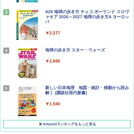
山と溪谷 2026年8月号「南アルプス大全」
A26 地球の歩き方 チェコ ポーランド スロヴ
ァキア 2026～2027 地球の歩き方A ヨーロッ
パ
￥1,540
￥2,277
AIRLINE（エアライン）2026年9月号【特
地球の歩き方 スター・ウォーズ
集】ボーイング110周年を祝して！
￥2,695
￥1,760
BE-PAL(ビ-パル) 2026年 9 月号【特別付録:
新しい日本地理 地図・統計・移動から読み
SOTO ミニマル"旅"財布 ランダム2種】
解く (講談社現代新書)
￥1,500
￥1,540
Amazonランキングをもっと見る