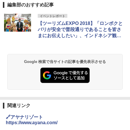
編集部のおすすめ記事
[キャンパーズコレクション 山善] ポップアッ
BUNDOK(バンドック)ソロ ドーム 1 EX BDK
イベントレポート
プテント 傘みたいに広げて畳める パッとサ
-08EX カーキ ソロキャンプ ポリエステル フ
【ツーリズムEXPO 2018】「ロンボクと
ッとサンシェード キューブ フルクローズ メ
レーム テント
ッシュ 簡単設置 ワンタッチテント キャンプ
バリが安全で普段通りであることを皆さ
&ハイキング カーキ PATC-150(KH)
￥14,800
まにお伝えしたい」、インドネシア観光
省アジア太平洋地区局長の来日インタビ
￥6,832
ュー
GRANDOOR ステンレス保冷剤 2個セット 2
026リニューアル 急速冷凍 空間倍増 衛生的
PYKES PEAK (パイクスピーク) 着替えテン
コンパクト 保冷力長持ち
Google 検索で当サイトの記事を優先表示させる
ト プライバシー テント 【中が透けない】 1
人用 折りたたみ 防災グッズ 災害用トイレ ビ
￥2,980
ーチ ピクニック ポップアップテント 携帯 簡
易 トイレテント (ブラック)
熊撃退スプレー 熊よけスプレー 熊スプレー
￥4,980
【日本企業販売】超強力クマ対策スプレー 30
0ml（連続噴射30秒）110ml（連続噴射15
秒）射程5～10m 安全ロック搭載 携帯収納袋
関連リンク
ENDLESS BASE 《めざましテレビで紹介》
付き ヒグマ・イノシシ対策 自治体・教育機
テント ワンタッチ RENEW 幅200 2-3人用 43
関の購入実績 登山・キャンプ・アウトドア・
🔗アヤナリゾート
500002(88859)
防災用品 長期保存可能 緊急時用 日本国内発
https://www.ayana.com/
送
￥5,499